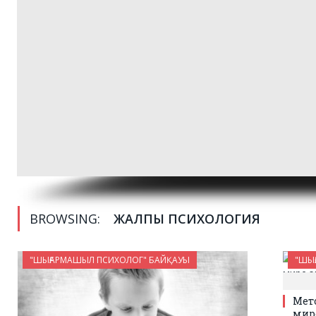
BROWSING:
ЖАЛПЫ ПСИХОЛОГИЯ
"ШЫҒАРМАШЫЛ ПСИХОЛОГ" БАЙҚАУЫ
"ШЫ
Мет
мир