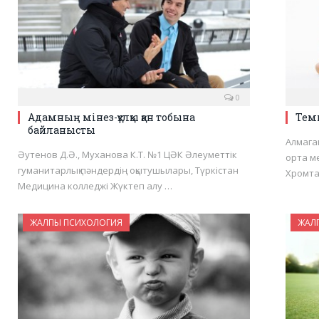
0
Адамның мінез-құлқы қан тобына
Тем
байланысты
Алмага
Әутенов Д.Ә., Муханова К.Т. №1 ЦӘК Әлеуметтік
орта м
гуманитарлық пәндердің оқытушылары, Түркістан
Хромта
Медицина колледжі Жүктеп алу …
ЖАЛПЫ ПСИХОЛОГИЯ
ЖАЛ