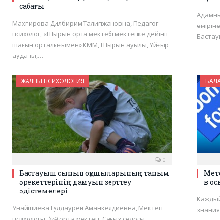
сабағы
Адамны
Махпирова Дилбирим Талипжановна, Педагог-
өміріне
психолог, «Шырын орта мектебі мектепке дейінгі
Бастау
шағын орталығымен» КММ, Шырын ауылы, Ұйғыр
ауданы,…
ЖАЛПЫ ПСИХОЛОГИЯ
БАЛ
0
Бастауыш сынып оқушыларының таным
Мет
әрекеттерінің дамуын зерттеу
в о
әдістемелері
Каждый
Унайшиева Гулдаурен Аманкелдиевна, Мектеп
знания
психологы, №9 орта мектеп, Сағыз селосы,