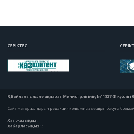
СЕРІКТЕС
СЕРІК
ҚР Байланыс және ақпарат Министрлігінің №11837-Ж куәлігі 07
Сайт материалдарын редакция келісімінсіз көшіріп басуға болма
Хат жазыңыз:
Хабарласыңыз: ;