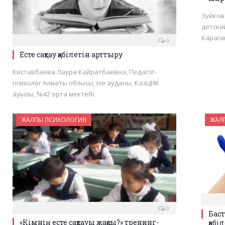
Зуйков
детски
Карага
0
Есте сақтау қабілетін арттыру
Киставбаева Лаура Кайратбаевна, Педагог-
психолог Алматы облысы, Іле ауданы, КазЦИК
ауылы, №42 орта мектебі
ЖАЛПЫ ПСИХОЛОГИЯ
ЖАЛ
0
Бас
«Кімнің есте сақтауы жақсы?» тренинг-
қабі