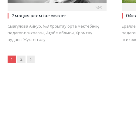
0
Эмоция әлеміне саяхат
Ойла
Смагулова Айнур, №3 Хромтау орта мектебінің
Ералие
педагог-психологы, Ақтөбе облысы, Хромтау
педагог
ауданы Жүктеп алу
психол
Next
1
2