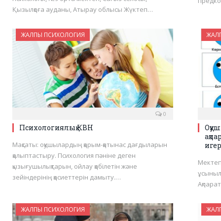
предко
Қызылқоға ауданы, Атырау облысы Жүктеп…
ЖАЛПЫ ПСИХОЛОГИЯ
ЖАЛ
0
Психологиялық КВН
Оқу
ақпа
Мақсаты: оқушылардың қарым-қатынас дағдыларын
игер
қалыптастыру. Психология пәніне деген
Мектепт
қызығушылықтарын, ойлау қабілетін және
ұсыныл
зейіндерінің қасиеттерін дамыту.…
Ақпара
ЖАЛПЫ ПСИХОЛОГИЯ
ЖАЛ