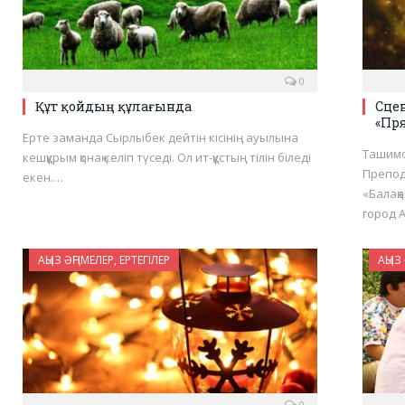
0
Құт қойдың құлағында
Сце
«Пр
Ерте заманда Сырлыбек дейтін кісінің ауылына
Ташимо
кешқұрым қонақ келіп түседі. Ол ит-құстың тілін біледі
Препод
екен.…
«Балақ
город 
АҢЫЗ ӘҢГІМЕЛЕР, ЕРТЕГІЛЕР
АҢЫЗ 
0