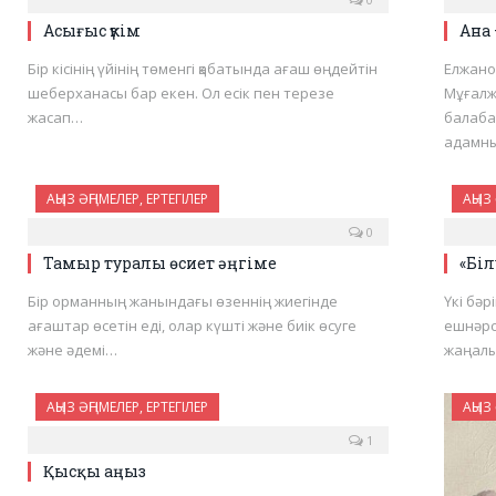
Асығыс үкім
Ана
Бір кісінің үйінің төменгі қабатында ағаш өңдейтін
Елжано
шеберханасы бар екен. Ол есік пен терезе
Мұғалж
жасап…
балаба
адамн
АҢЫЗ ӘҢГІМЕЛЕР, ЕРТЕГІЛЕР
АҢЫЗ 
0
Тамыр туралы өсиет әңгіме
«Біл
Бір орманның жанындағы өзеннің жиегінде
Үкі бәр
ағаштар өсетін еді, олар күшті және биік өсуге
ешнәрс
және әдемі…
жаңалы
АҢЫЗ ӘҢГІМЕЛЕР, ЕРТЕГІЛЕР
АҢЫЗ 
1
Қысқы аңыз