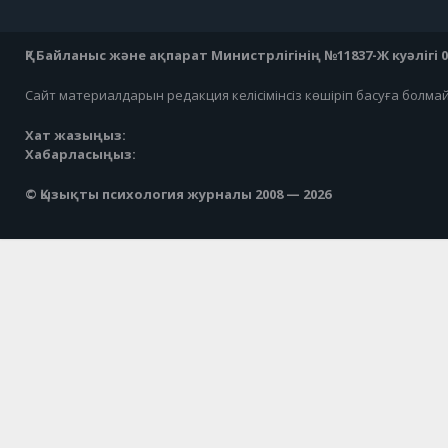
ҚР Байланыс және ақпарат Министрлігінің №11837-Ж куәлігі 07
Сайт материалдарын редакция келісімінсіз көшіріп басуға болма
Хат жазыңыз:
Хабарласыңыз:
© Қызықты психология журналы 2008 — 2026