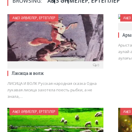
BROWSING:
АҢЫЗ ӘҢГІМЕЛЕР, ЕРТЕГІЛЕР
АҢЫЗ ӘҢГІМЕЛЕР, ЕРТЕГІЛЕР
АҢЫЗ 
Арыс
Арыста
аулай 
аулағы
0
Лисица и волк
ЛИСИЦА И ВОЛК Русская народная сказка Одна
лукавая лисица захотела поесть рыбки, а не
знала,…
АҢЫЗ ӘҢГІМЕЛЕР, ЕРТЕГІЛЕР
АҢЫЗ 