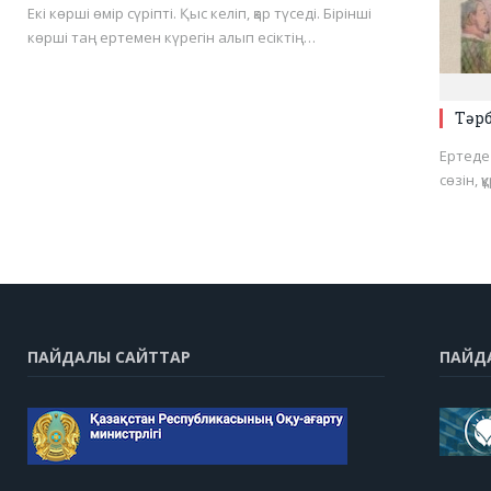
Екі көрші өмір сүріпті. Қыс келіп, қар түседі. Бірінші
көрші таң ертемен күрегін алып есіктің…
Тәрб
Ертеде
сөзін, қ
ПАЙДАЛЫ САЙТТАР
ПАЙД