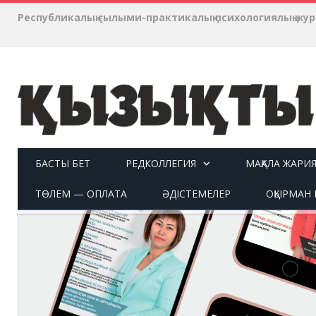
Республикалық ғылыми-практикалық психологиялық ж
БАСТЫ БЕТ
РЕДКОЛЛЕГИЯ
МАҚАЛА ЖАРИ
ТӨЛЕМ — ОПЛАТА
ӘДІСТЕМЕЛЕР
ОҚЫРМАН П