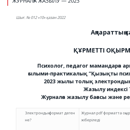
ЖУРНАЛҒА ЖАЗЫЛУ — 2023
Шығ. № 012 «10» қазан 2022
Ақпараттық х
ҚҰРМЕТТІ ОҚЫРМ
Психолог, педагог мамандарға ар
ғылыми-практикалық “Қызықты псих
2023 жылы толық электронды
Жазылу индексі 
Журналға жазылу бағасы және 
Электрондық формат деген
Журнал pdf форматта оқы
не?
жіберіледі