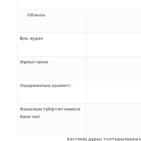
Облысы
Қала, аудан
Жұмыс орны
Оқырманның қызметі
Жазылым түбіртегі немесе
банк чегі
Кестенің дұрыс толтырылуына 