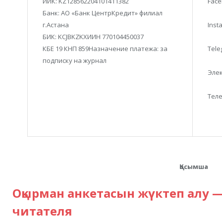
ИИК: KZ128562204101411382
Face
Банк: АО «Банк ЦентрКредит» филиал
г.Астана
Inst
БИК: KCJBKZKXИИН 770104450037
КБЕ 19 КНП 859Назначение платежа: за
Tele
подписку на журнал
Элек
Теле
Қосымша
Оқырман анкетасын жүктеп алу —
читателя