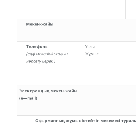
Мекен-жайы
Телефоны
Ұялы:
(елді-мекенінің кодын
Жұмыс:
көрсету керек )
Электрондық мекен-жайы
(
e
—
mail
)
Оқырманның жұмыс істейтін мекемесі туралы