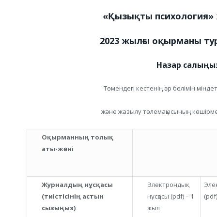
«Қызықты психология»
2023 жылғы оқырманы ту
Назар салыңы
Төмендегі кестенің әр бөлімін мінде
және жазылу төлемақысының көшірмес
Оқырманның толық
аты-жөні
Журналдың нұсқасы
Электрондық
Элек
(тиістісінің астын
нұсқасы (pdf) – 1
(pdf
сызыңыз)
жыл