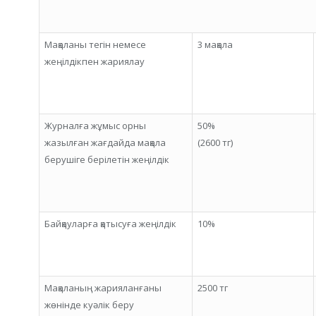
Мақаланы тегін немесе
3 мақала
жеңілдікпен жариялау
Журналға жұмыс орны
50%
жазылған жағдайда мақала
(2600 тг)
берушіге берілетін жеңілдік
Байқауларға қатысуға жеңілдік
10%
Мақаланың жарияланғаны
2500 тг
жөнінде куәлік беру