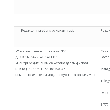
Редакцияның банк реквизиттері:
Редак
«Үйлесім» тренинг орталығы ЖК
Сайт:
ДСК KZ128562204101411382
Faceb
«ЦентрКредитБанкі» АҚ Астана қалалық филиалы
БСК KCJBKZKXЖСН 770104450037
Insta
БЕК 19 ТТК 859Төлем мақсаты: журналға жазылу үшін
Teleg
Элект
8 777 