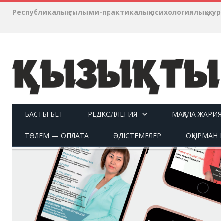
Республикалық ғылыми-практикалық психологиялық ж
БАСТЫ БЕТ
РЕДКОЛЛЕГИЯ
МАҚАЛА ЖАРИ
ТӨЛЕМ — ОПЛАТА
ӘДІСТЕМЕЛЕР
ОҚЫРМАН П