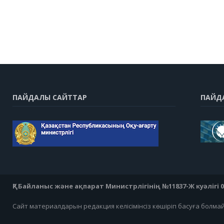
ПАЙДАЛЫ САЙТТАР
ПАЙД
ҚР Байланыс және ақпарат Министрлігінің №11837-Ж куәлігі 07
Сайт материалдарын редакция келісімінсіз көшіріп басуға болма