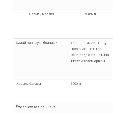
Жазылу мерзімі
1
жыл
Қалай жазылуға болады?
«Қазпошта» АҚ, «Ернұр
Пресс» агенттіктері
және редакция шотына
тікелей төлем арқылы
Жазылу бағасы
6000 тг
Редакция ұсыныстары: