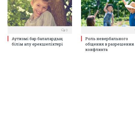
0
Аутизмі бар балалардың
Роль невербального
білім алу ерекшеліктері
общения в разрешении
конфликта