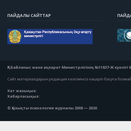
ПАЙДАЛЫ САЙТТАР
ПАЙД
ҚР Байланыс және ақпарат Министрлігінің №11837-Ж куәлігі 07
Сайт материалдарын редакция келісімінсіз көшіріп басуға болма
Хат жазыңыз:
Хабарласыңыз:
© Қызықты психология журналы 2008 — 2026