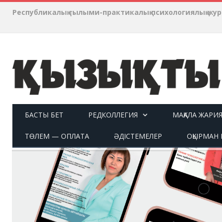
Республикалық ғылыми-практикалық психологиялық ж
БАСТЫ БЕТ
РЕДКОЛЛЕГИЯ
МАҚАЛА ЖАРИ
ТӨЛЕМ — ОПЛАТА
ӘДІСТЕМЕЛЕР
ОҚЫРМАН П