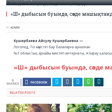
«Ш» дыбысын буында, сөзде машықтан
BY
ADMIN
Кушербаева Айсулу Кушербаевна —
Логопед, Тіл мүкістігі бар балаларға арналған
№3 облыстық арнайы мектеп-интернаты, Атырау қаласы
«Ш» дыбысын буында, сөзде 
0
RELATED POSTS