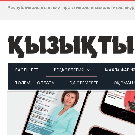
Республикалық ғылыми-практикалық психологиялық ж
БАСТЫ БЕТ
РЕДКОЛЛЕГИЯ
МАҚАЛА ЖАРИ
ТӨЛЕМ — ОПЛАТА
ӘДІСТЕМЕЛЕР
ОҚЫРМАН П