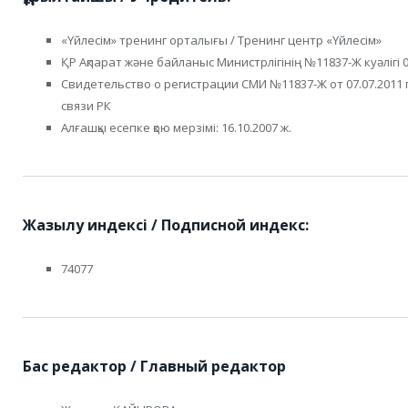
«Үйлесім» тренинг орталығы / Тренинг центр «Үйлесім»
ҚР Ақпарат және байланыс Министрлігінің №11837-Ж куәлігі 07
Cвидетельство о регистрации СМИ №11837-Ж от 07.07.2011
связи РК
Алғашқы есепке қою мерзімі: 16.10.2007 ж.
Жазылу индексі / Подписной индекс:
74077
Бас редактор / Главный редактор