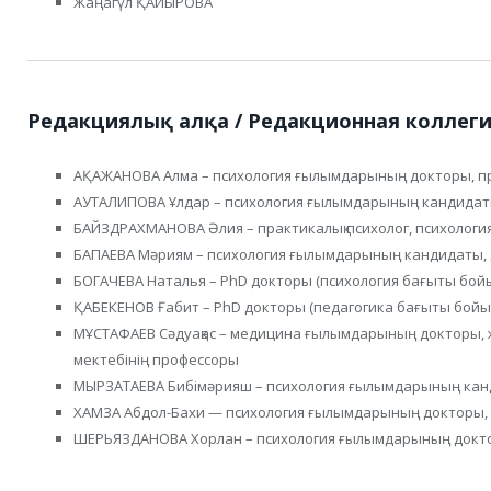
Жаңагүл ҚАЙЫРОВА
Редакциялық алқа /
Редакционная коллеги
АҚАЖАНОВА Алма – психология ғылымдарының докторы, п
АУТАЛИПОВА Ұлдар – психология ғылымдарының кандидат
БАЙЗДРАХМАНОВА Әлия – практикалық психолог, психолог
БАПАЕВА Мәриям – психология ғылымдарының кандидаты,
БОГАЧЕВА Наталья – PhD докторы (психология бағыты бой
ҚАБЕКЕНОВ Ғабит – PhD докторы (педагогика бағыты бой
МҰСТАФАЕВ Сәдуақас – медицина ғылымдарының докторы, жо
мектебінің профессоры
МЫРЗАТАЕВА Бибімәрияш – психология ғылымдарының кан
ХАМЗА Абдол-Бахи — психология ғылымдарының докторы,
ШЕРЬЯЗДАНОВА Хорлан – психология ғылымдарының докто