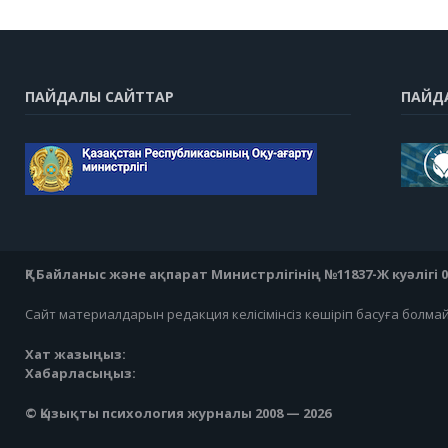
ПАЙДАЛЫ САЙТТАР
ПАЙД
ҚР Байланыс және ақпарат Министрлігінің №11837-Ж куәлігі 07
Сайт материалдарын редакция келісімінсіз көшіріп басуға болма
Хат жазыңыз:
Хабарласыңыз:
© Қызықты психология журналы 2008 — 2026