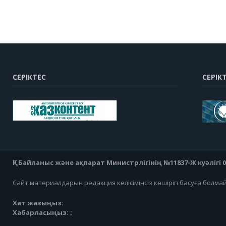
СЕРІКТЕС
СЕРІК
ҚР Байланыс және ақпарат Министрлігінің №11837-Ж куәлігі 07
Сайт материалдарын редакция келісімінсіз көшіріп басуға болма
Хат жазыңыз:
Хабарласыңыз: ;