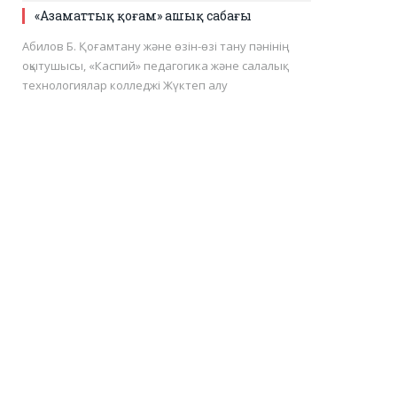
«Азаматтық қоғам» ашық сабағы
Абилов Б. Қоғамтану және өзін-өзі тану пәнінің
оқытушысы, «Каспий» педагогика және салалық
технологиялар колледжі Жүктеп алу