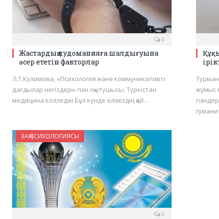
0
Жастардың лудоманияға шалдығуына
Құқ
әсер ететін факторлар
ірік
Л.Т.Кулимова, «Психология және коммуникативті
Турман
дағдылар негіздері» пән оқытушысы, Түркістан
жұмыс 
медицина колледжі Бұл күнде еліміздің қай…
пәндер
гумани
ЗАҢ ПСИХОЛОГИЯСЫ
0