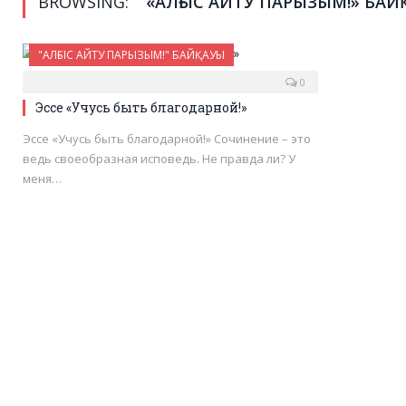
BROWSING:
«АЛҒЫС АЙТУ ПАРЫЗЫМ!» БА
"АЛҒЫС АЙТУ ПАРЫЗЫМ!" БАЙҚАУЫ
0
Эссе «Учусь быть благодарной!»
Эссе «Учусь быть благодарной!» Сочинение – это
ведь своеобразная исповедь. Не правда ли? У
меня…