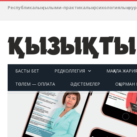
Республикалық ғылыми-практикалық психологиялық ж
БАСТЫ БЕТ
РЕДКОЛЛЕГИЯ
МАҚАЛА ЖАРИ
ТӨЛЕМ — ОПЛАТА
ӘДІСТЕМЕЛЕР
ОҚЫРМАН П