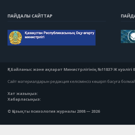
ПАЙДАЛЫ САЙТТАР
ПАЙД
ҚР Байланыс және ақпарат Министрлігінің №11837-Ж куәлігі 07
Сайт материалдарын редакция келісімінсіз көшіріп басуға болма
Хат жазыңыз:
Хабарласыңыз:
© Қызықты психология журналы 2008 — 2026