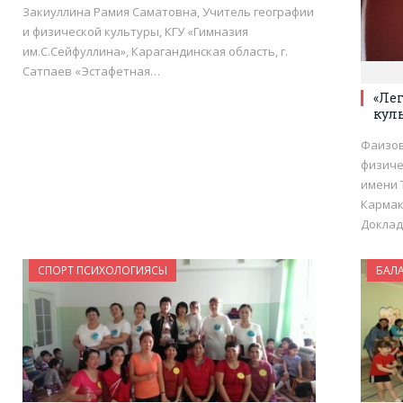
Закиуллина Рамия Саматовна, Учитель географии
и физической культуры, КГУ «Гимназия
им.С.Сейфуллина», Карагандинская область, г.
Сатпаев «Эстафетная…
«Лег
кул
Фаизов
физиче
имени 
Кармак
Докла
СПОРТ ПСИХОЛОГИЯСЫ
БАЛ