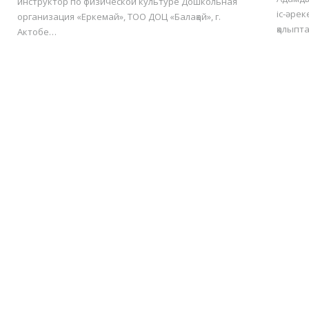
инструктор по физической культуре Дошкольная
іс-әрек
организация «Еркемай», ТОО ДОЦ «Балақай», г.
қалыпт
Актобе…