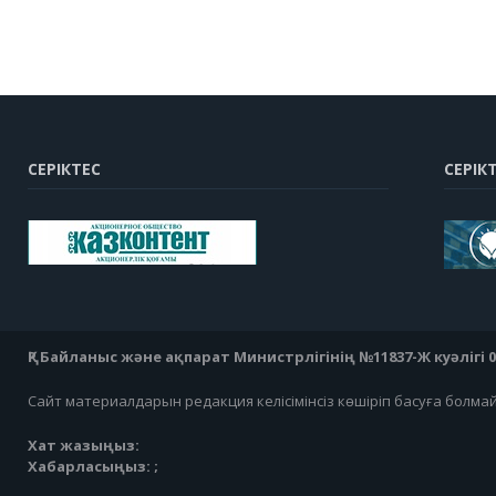
СЕРІКТЕС
СЕРІК
ҚР Байланыс және ақпарат Министрлігінің №11837-Ж куәлігі 07
Сайт материалдарын редакция келісімінсіз көшіріп басуға болма
Хат жазыңыз:
Хабарласыңыз: ;