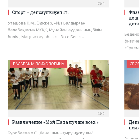
0
Спорт – денсаулық кепілі
Физ
дош
Утешова Қ.М., Әдіскер, «№1 Балдырған
детс
балабақшасы» МКҚК, Мұнайлы ауданының білім
Бедено
бөлімі, Маңғыстау облысы Эссе Биыл…
физиче
«Еркем
БАЛАБАҚША ПСИХОЛОГЫНА
СПО
0
Развлечение «Мой Папа лучше всех!»
Ден
пси
Бурибаева А.С., Дене шынықтыру нұсқаушы/
Адамды 