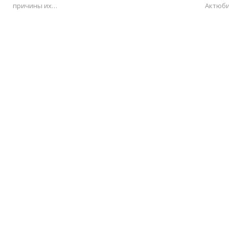
причины их…
Актюб