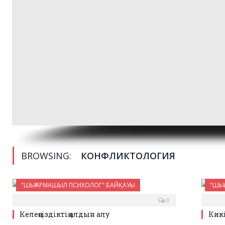
BROWSING:
КОНФЛИКТОЛОГИЯ
"ШЫҒАРМАШЫЛ ПСИХОЛОГ" БАЙҚАУЫ
"ШЫ
0
Келеңсіздіктің алдын алу
Кикі