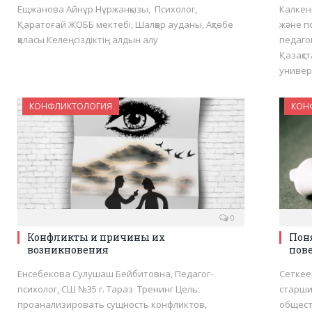
Ещжанова Айнұр Нұржанқызы, Психолог,
Калкен
Қаратоғай ЖОББ мектебі, Шалқар ауданы, Ақтөбе
және п
қаласы Келеңсіздіктің алдын алу
педаго
Қазақс
универ
КОНФЛИКТОЛОГИЯ
КОН
0
Конфликты и причины их
Пон
возникновения
пов
Енсебекова Сулушаш Бейбитовна, Педагог-
Сеткее
психолог, СШ №35 г. Тараз Тренинг Цель:
старши
проанализировать сущность конфликтов,
общест