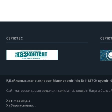
СЕРІКТЕС
СЕРІК
ҚР Байланыс және ақпарат Министрлігінің №11837-Ж куәлігі 07
Сайт материалдарын редакция келісімінсіз көшіріп басуға болма
Хат жазыңыз:
Хабарласыңыз: ;