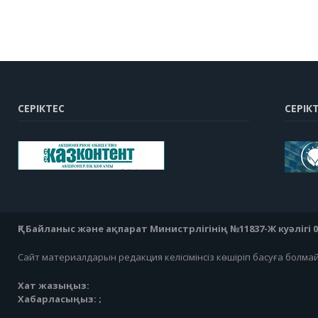
СЕРІКТЕС
СЕРІК
ҚР Байланыс және ақпарат Министрлігінің №11837-Ж куәлігі 07
Сайт материалдарын редакция келісімінсіз көшіріп басуға болма
Хат жазыңыз:
Хабарласыңыз: ;