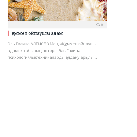
0
Құммен ойнаушы адам
Эль Галина АЛҒЫСӨЗ Мен, «Құммен ойнаушы
адам» кітабының авторы Эль Галина
психологиялық техникаларды қолдану арқылы…