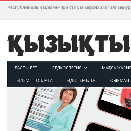
Республикалық ғылыми-практикалық психологиялық ж
БАСТЫ БЕТ
РЕДКОЛЛЕГИЯ
МАҚАЛА ЖАРИ
ТӨЛЕМ — ОПЛАТА
ӘДІСТЕМЕЛЕР
ОҚЫРМАН П