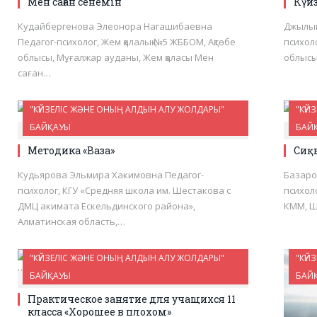
Мен саған сенемін
Күй
Кудайбергенова Элеонора Нагашибаевна
Джылым
Педагог-психолог, Жем қалалық №5 ЖББОМ, Ақтөбе
психол
облысы, Мұғалжар ауданы, Жем қаласы Мен
облысы
саған…
"КҮЙЗЕЛІС ЖӘНЕ ОНЫҢ АЛДЫН АЛУ ЖОЛДАРЫ"
"КҮЙ
БАЙҚАУЫ
БАЙ
2
Методика «Ваза»
Сиқ
Кудьярова Эльмира Хакимовна Педагог-
Базаро
психолог, КГУ «Средняя школа им. Шестакова с
психол
ДМЦ акимата Ескельдинского района»,
КММ, Ш
Алматинская область,…
"КҮЙЗЕЛІС ЖӘНЕ ОНЫҢ АЛДЫН АЛУ ЖОЛДАРЫ"
"КҮЙ
БАЙҚАУЫ
БАЙ
0
Практическое занятие для учащихся 11
класса «Хорошее в плохом»