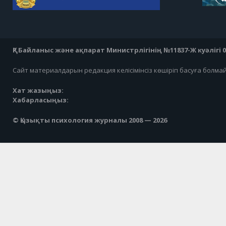
ҚР Байланыс және ақпарат Министрлігінің №11837-Ж куәлігі 07
Сайт материалдарын редакция келісімінсіз көшіріп басуға болма
Хат жазыңыз:
Хабарласыңыз:
© Қызықты психология журналы 2008 — 2026