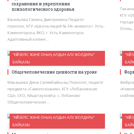
сохранения и укрепления
Такана
психологического здоровья
КГУ «О
Васильева Галина Дмитриевна Педагог-
города
психолог, КГУ «Школа-лицей № 34» акимата г. Усть-
Огонь,
Каменогорска, ВКО, г. Усть-Каменогорск
Адаптивный копинг…
"КҮЙЗЕЛІС ЖӘНЕ ОНЫҢ АЛДЫН АЛУ ЖОЛДАРЫ"
"КҮЙ
БАЙҚАУЫ
БАЙ
0
Общечеловеческие ценности на уроке
Фор
Макашева Дина Сагимбайкызы Психолог, педагог
Жибров
предмета «Самопознание», КГУ «Лобановская
«Компл
СШ», СКО, Айыртауский р. с. Лобаново
слабов
Общечеловеческие…
"КҮЙЗЕЛІС ЖӘНЕ ОНЫҢ АЛДЫН АЛУ ЖОЛДАРЫ"
"КҮЙ
БАЙҚАУЫ
БАЙ
0