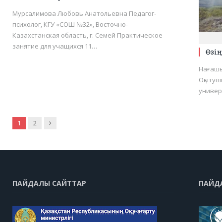
Мурсалимова Любовь Анатольевна Педагог-
психолог, КГУ «СОШ №32», Восточно-
Казахстанская область, г. Семей Практическое
занятие для учащихся 11…
Өзі
Нағашы
Оқытуш
универс
Next
1
2
ПАЙДАЛЫ САЙТТАР
ПАЙД