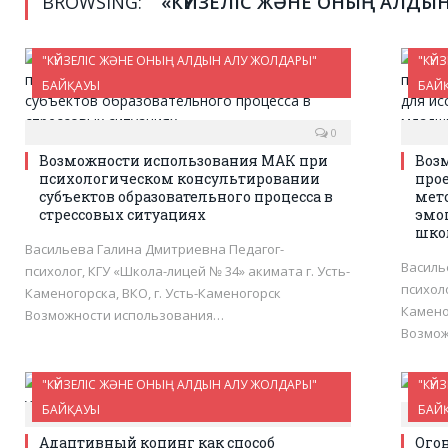
BROWSING:
«КҮЙЗЕЛІС ЖӘНЕ ОНЫҢ АЛДЫ
"КҮЙЗЕЛІС ЖӘНЕ ОНЫҢ АЛДЫН АЛУ ЖОЛДАРЫ"
"КҮЙ
БАЙҚАУЫ
БАЙ
0
Возможности использования МАК при
Воз
психологическом консультировании
про
субъектов образовательного процесса в
мет
стрессовых ситуациях
эмо
шко
Васильева Галина Дмитриевна Педагог-
Василь
психолог, КГУ «Школа-лицей № 34» акимата г. Усть-
психоло
Каменогорска, ВКО, г. Усть-Каменогорск
Камено
Возможности использования…
Возмож
"КҮЙЗЕЛІС ЖӘНЕ ОНЫҢ АЛДЫН АЛУ ЖОЛДАРЫ"
"КҮЙ
БАЙҚАУЫ
БАЙ
0
Адаптивный копинг как способ
Ого