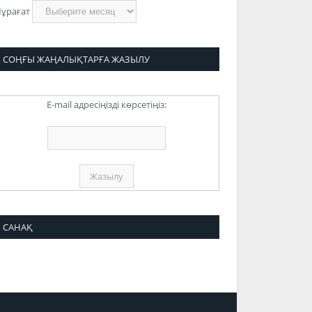
ұрағат
СОҢҒЫ ЖАҢАЛЫҚТАРҒА ЖАЗЫЛУ
E-mail адресіңізді көрсетіңіз:
САНАҚ