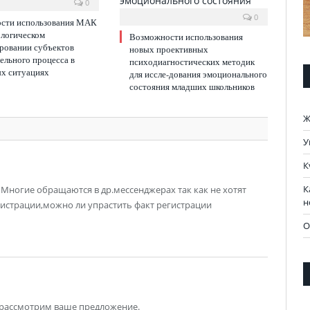
0
0
сти использования МАК
ологическом
Возможности использования
ровании субъектов
новых проективных
ельного процесса в
психодиагностических методик
ых ситуациях
для иссле-дования эмоционального
состояния младших школьников
Ж
У
К
К
Многие обращаются в др.мессенджерах так как не хотят
н
гистрации,можно ли упрастить факт регистрации
О
 рассмотрим ваше предложение.