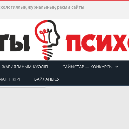
ихологиялық журналының ресми сайты
ЖАРИЯЛАНЫМ КУӘЛІГІ
САЙЫСТАР — КОНКУРСЫ
АН ПІКІРІ
БАЙЛАНЫСУ