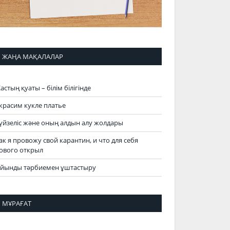
ЖАҢА МАҚАЛАЛАР
астың қуаты – білім білігінде
красим кукле платье
үйзеліс және оның алдын алу жолдары
ак я провожу свой карантин, и что для себя
ового открыл
йынды тәрбиемен ұштастыру
МҰРАҒАТ