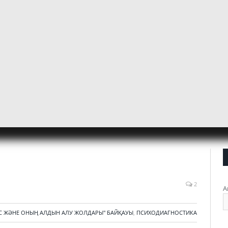
2
А
ІС ЖӘНЕ ОНЫҢ АЛДЫН АЛУ ЖОЛДАРЫ" БАЙҚАУЫ
,
ПСИХОДИАГНОСТИКА