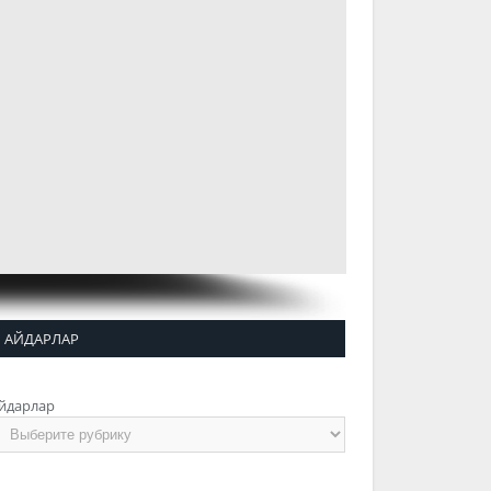
АЙДАРЛАР
йдарлар