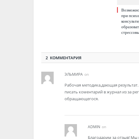
Возможно
при псих
консульти
образоват
стрессов
2 КОММЕНТАРИЯ
ЭЛЬМИРА
on
Рабочая методика,дающая результат. 
писать коментарий в журнал из за ре
обращающегося.
ADMIN
on
Благодарим за отзыв! Мы