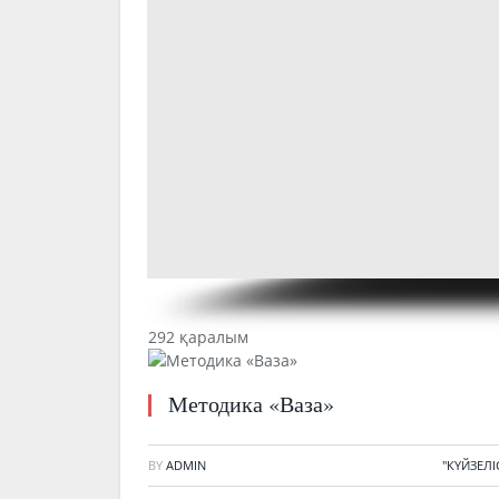
292 қаралым
Методика «Ваза»
BY
ADMIN
"КҮЙЗЕЛ