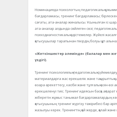
Номинацияда психологтың педагогикалық ұжымм
бағдарламасы, тренинг бағдарламасы; бірлескен 
сағаты, ата-аналар жиналысы. Ұсынылған іс-шар
ата-аналар алдында сөйлеген сөзі; педагогикалық
психодиагностикалық әдістемелер. Жүйелі жасалға
қатысушылар тарапынан пікірдің болуы құп алына
«Жеткіншектер әлемінде» (балалар мен же
үздігі).
Тренинг психологиялық-педагогикалық сүйемелдеу
материалдарға жас ерекшелік және тақырыптық ш
өзара әрекеттесу, кәсіби және тұлғалық өзін-ө
ерекшеленуі тиіс. Тренинг идеясын басқа ақпарат
жіберетін жұмыс танымал бағдарламалардың көш
қатысушының тренинг жүргізу тәжірибесі бар әріпт
жазылуы керек. Тренингтің қай жерде, қалай және қ