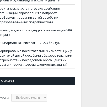
ұлғаның рухани-адамгершілігін дамыту
рактические аспекты взаимодействия
рганизаций образования в вопросах
рофориентирования детей с особыми
бразовательными потребностями
урналдың электрондық нұсқасына жазылуға 50%
еңілдік
Шығармашыл Психолог — 2022» байқауы
ормирование воспитательных компетенций у
одителей детей с особыми образовательными
отребностями посредством обогащения их
едагогических и дефектологических знаний
МҰРАҒАТ
ұрағат