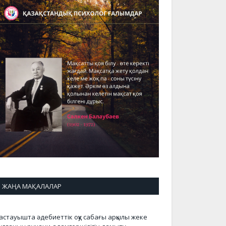
ЖАҢА МАҚАЛАЛАР
астауышта әдебиеттік оқу сабағы арқылы жеке