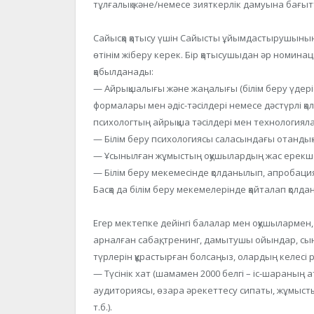
тұлғалық және/немесе зияткерлік дамуына бағыт
Сайысқа қатысу үшін Сайысты ұйымдастырушыны
өтінім жіберу керек. Бір қатысушыдан әр номина
қабылданады:
— Айрықшалығы және жаңалығы (білім беру үдеріс
формалары мен әдіс-тәсілдері немесе дәстүрлі қ
психологтың айрықша тәсілдері мен технологияла
— Білім беру психологиясы саласындағы отандық ж
— Ұсынылған жұмыстың оқушылардың жас ерекшелі
— Білім беру мекемесінде қолданылып, апробаци
Басқа да білім беру мекемелерінде қайталап қолдан
Егер мектепке дейінгі балалар мен оқушыларме
арналған сабақ, тренинг, дамытушы ойындар, сын
түрлерін құрастырған болсаңыз, олардың келесі 
— Түсінік хат (шамамен 2000 белгі – іс-шараның а
аудиториясы, өзара әрекеттесу сипаты, жұмысты
т.б.).