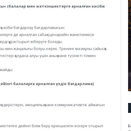
ы» (балалар мен жеткіншектерге арналған кәсіби
ық кәсіби бағдарлау бағдарламасын:
шілерге де арналған сабақ сценарийін және/немесе
рді құрастырып жіберуге болады.
ы мен жаңалығы болуы керек. Тренинг мазмұны сайысқа
естері қолдана алуы үшін анық және түсінікті тілмен
лмайды.
йінгі балаларға арналған үздік бағдарлама)
 үдерістерін, эмоциялық және коммуникативтік аймағын
Б
ектепке дейінгі білім беру ерекшелігін ескере отырып