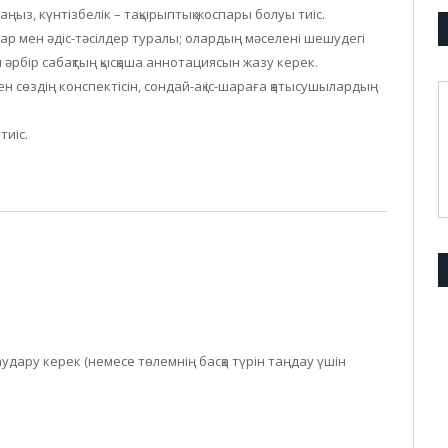
аңыз, күнтізбелік – тақырыптық жоспары болуы тиіс.
р мен әдіс-тәсілдер туралы; олардың мәселені шешудегі
п әрбір сабақтың қысқаша аннотациясын жазу керек.
ен сөздің конспектісін, сондай-ақ іс-шараға қатысушылардың
тиіс.
дару керек (немесе төлемнің басқа түрін таңдау үшін