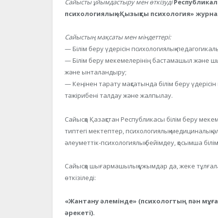
Сайысты ұйымдастыру мен өткізуді
Республикал
психологиялық «Қызықты психология» журн
Сайыстың мақсаты мен міндеттері:
— Білім беру үдерісін психологиялық-педагогикалы
— Білім беру мекемелерінің бастамашыл және 
және ынталандыру;
— Кеңінен тарату мақсатында білім беру үдерісін
тәжірибені талдау және жалпылау.
Сайысқа Қазақстан Республикасы білім беру мекем
типтегі мектептер, психологиялық-медициналық-әл
әлеуметтік-психологиялық бейімдеу, қосымша білі
Сайысқа шығармашылық ұжымдар да, жеке тұлғал
өткізіледі:
«Жантану әлемінде» (психологтың пән мұғ
әрекеті).