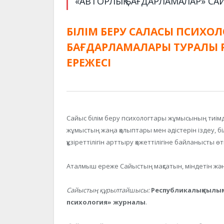
«АВТОРЛЫҚ БАҒДАРЛАМАЛАР» С
БІЛІМ БЕРУ САЛАСЫ ПСИХО
БАҒДАРЛАМАЛАРЫ ТУРАЛЫ 
ЕРЕЖЕСІ
Сайыс білім беру психологтары жұмысының тиімді
жұмыстың жаңа қалыптары мен әдістерін іздеу, бі
құзіреттілігін арттыру қажеттілігіне байланысты өтк
Аталмыш ереже Сайыстың мақсатын, міндетін жән
Сайыстың құрылтайшысы:
Республикалық ғылы
психология» журналы
.