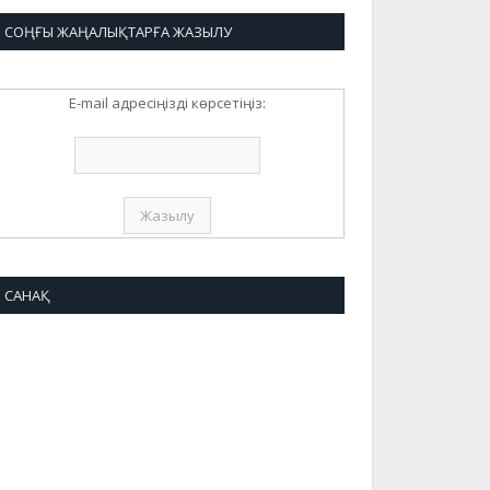
СОҢҒЫ ЖАҢАЛЫҚТАРҒА ЖАЗЫЛУ
E-mail адресіңізді көрсетіңіз:
САНАҚ