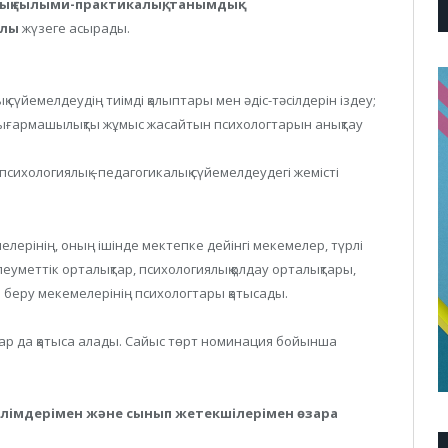
ық ғылыми-практикалық, танымдық-
алы
жүзеге асырады.
қ сүйемелдеудің тиімді қалыптары мен әдіс-тәсілдерін іздеу;
шығармашылықты жұмыс жасайтын психологтарын анықтау
 психологиялық –педагогикалық сүйемелдеудегі жемісті
елерінің, оның ішінде мектепке дейінгі мекемелер, түрлі
еуметтік орталықтар, психологиялық қолдау орталықтары,
м беру мекемелерінің психологтары қатысады.
ар да қатыса алады. Сайыс төрт номинация бойынша
алімдерімен және сынып жетекшілерімен өзара