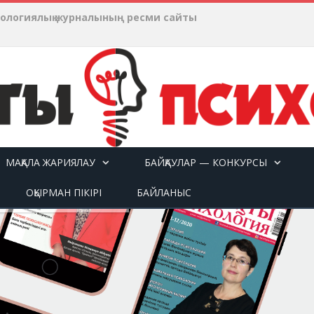
хологиялық журналының ресми сайты
МАҚАЛА ЖАРИЯЛАУ
БАЙҚАУЛАР — КОНКУРСЫ
ОҚЫРМАН ПІКІРІ
БАЙЛАНЫС