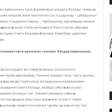
ен жұмысының түрлі формаларын ұсынуға болады: семинар
мектепішілік және мектептен тыс іс-шаралар – сабақ, сынып
аның толық сипаттамасы – тәрбиешілер, мұғалімдер немесе
 қарым-қатынас стилін жетілдіруге бағытталған айрықша
н жұмыстарға басымдық беріледі. Білім беру үдерісіне
ды.
ткіншектерге арналған тренинг бағдарламасының
дің ең күрделі әрі тиімді формасы. Ұсынылатын
ектеулер қойылмайды. Тренинг әлеуметтену, тұлға аралық
зі анықтау міндеттерін шешу жолдарының жаңалығымен
 көздерінен алуға болады, алайда сайысқа қатысушы
ірмесі болмауы тиіс. Тренинг мазмұны сайысқа
естері қолдана алуы үшін анық және түсінікті тілмен
аншалықты жемісті өткізілгені туралы да көрсетілуі тиіс.