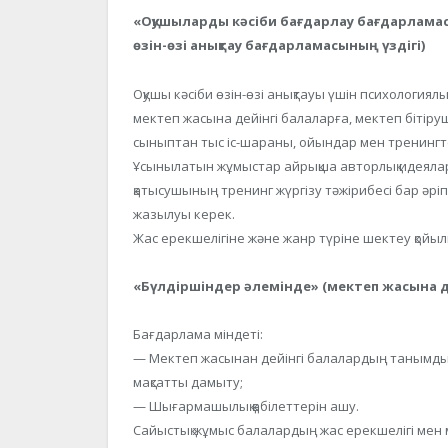
«Оқушыларды кәсіби бағдарлау бағдарламас
өзін-өзі анықтау бағдарламасының үздігі)
Оқушы кәсіби өзін-өзі анықтауы үшін психологиял
мектеп жасына дейінгі балаларға, мектеп бітіру
сыныптан тыс іс-шараны, ойындар мен тренингте
Ұсынылатын жұмыстар айрықша авторлық идеялар
қатысушының тренинг жүргізу тәжірибесі бар әріпт
жазылуы керек.
Жас ерекшелігіне және жанр түріне шектеу қойы
«Бүлдіршіндер әлемінде» (мектеп жасына де
Бағдарлама міндеті:
— Мектеп жасынан дейінгі балалардың танымдық
мақсатты дамыту;
— Шығармашылық қабілеттерін ашу.
Сайыстық жұмыс балалардың жас ерекшелігі мен м