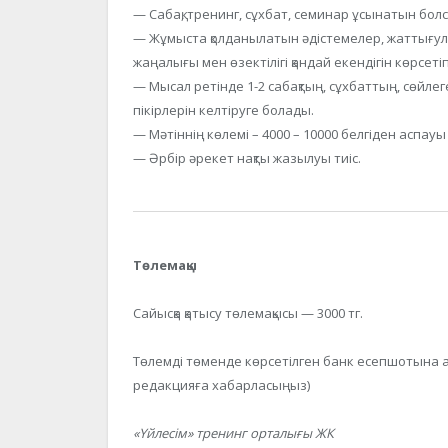
— Сабақ, тренинг, сұхбат, семинар ұсынатын болс
— Жұмыста қолданылатын әдістемелер, жаттығула
жаңалығы мен өзектілігі қандай екендігін көрсеті
— Мысал ретінде 1-2 сабақтың, сұхбаттың, сөйлег
пікірлерін келтіруге болады.
— Мәтіннің көлемі – 4000 – 10000 белгіден аспауы 
— Әрбір әрекет нақты жазылуы тиіс.
Төлемақы
Сайысқа қатысу төлемақысы — 3000 тг.
Төлемді төменде көрсетілген банк есепшотына ау
редакцияға хабарласыңыз)
«Үйлесім» тренинг орталығы ЖК