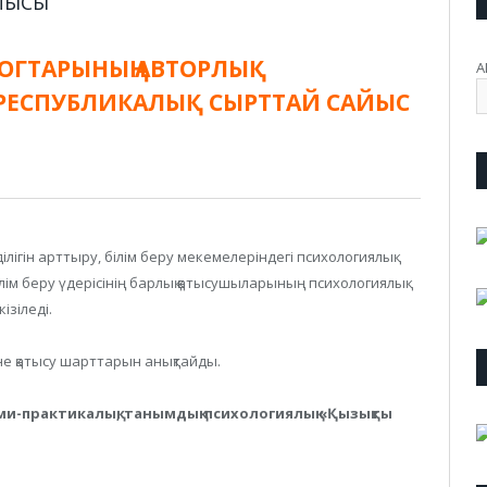
АЙЫСЫ
ЛОГТАРЫНЫҢ АВТОРЛЫҚ
А
РЕСПУБЛИКАЛЫҚ СЫРТТАЙ САЙЫС
лігін арттыру, білім беру мекемелеріндегі психологиялық
лім беру үдерісінің барлық қатысушыларының психологиялық
ізіледі.
е қатысу шарттарын анықтайды.
ми-практикалық, танымдық-психологиялық «Қызықты