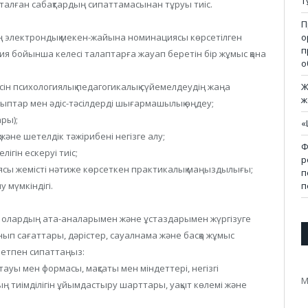
т
талған сабақтардың сипаттамасынан тұруы тиіс.
П
о
ң
электрондық мекен-жайына номинациясы көрсетілген
п
ция бойынша келесі талаптарға жауап беретін бір жұмыс қана
о
Ж
ін психологиялық педагогикалық сүйемелдеудің жаңа
ж
алыптар мен әдіс-тәсілдерді шығармашылық өңдеу;
ры);
«
әне шетелдік тәжірибені негізге алу;
Ф
гін ескеруі тиіс;
р
ясы жемісті нәтиже көрсеткен практикалық маңыздылығы;
п
п
у мүмкіндігі.
н, олардың ата-аналарымен және ұстаздарымен жүргізуге
ып сағаттары, дәрістер, сауалнама және басқа жұмыс
ретпен сипаттаңыз:
тауы мен формасы, мақсаты мен міндеттері, негізгі
М
ң тиімділігін ұйымдастыру шарттары, уақыт көлемі және