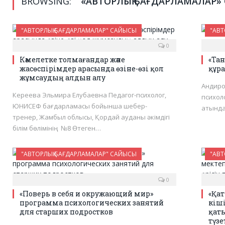
BROWSING:
«АВТОРЛЫҚ БАҒДАРЛАМАЛАР»
"АВТОРЛЫҚ БАҒДАРЛАМАЛАР" САЙЫСЫ
"АВТ
0
Кәмелетке толмағандар және
«Тан
жасөспірімдер арасында өзіне-өзі қол
құра
жұмсаудың алдын алу
Андиро
Кереева Эльмира Елубаевна Педагог-психолог,
психол
ЮНИСЕФ бағдарламасы бойынша шебер-
атында
тренер, Жамбыл облысы, Қордай ауданы әкімдігі
білім бөлімінің №8 Өтеген…
"АВТОРЛЫҚ БАҒДАРЛАМАЛАР" САЙЫСЫ
"АВТ
0
«Поверь в себя и окружающий мир»
«Қат
программа психологических занятий
кіш
для старших подростков
қат
түз