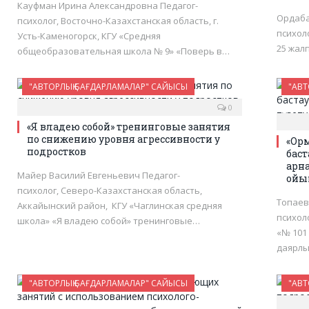
Кауфман Ирина Александровна Педагог-
Ордаба
психолог, Восточно-Казахстанская область, г.
психол
Усть-Каменогорск, КГУ «Средняя
25 жал
общеобразовательная школа № 9» «Поверь в…
"АВТОРЛЫҚ БАҒДАРЛАМАЛАР" САЙЫСЫ
"АВТ
0
«Я владею собой» тренинговые занятия
по снижению уровня агрессивности у
«Орм
подростков
бас
арна
Майер Василий Евгеньевич Педагог-
ойы
психолог, Северо-Казахстанская область,
Топаев
Аккайынский район, КГУ «Чаглинская средняя
психол
школа» «Я владею собой» тренинговые…
«№ 101
даярлы
"АВТОРЛЫҚ БАҒДАРЛАМАЛАР" САЙЫСЫ
"АВТ