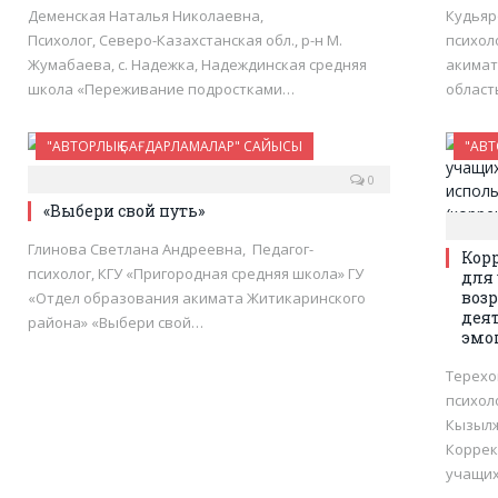
Деменская Наталья Николаевна,
Кудьяр
Психолог, Северо-Казахстанская обл., р-н М.
психол
Жумабаева, с. Надежка, Надеждинская средняя
акимат
школа «Переживание подростками…
област
"АВТОРЛЫҚ БАҒДАРЛАМАЛАР" САЙЫСЫ
"АВТ
0
«Выбери свой путь»
Глинова Светлана Андреевна, Педагог-
Кор
психолог, КГУ «Пригородная средняя школа» ГУ
для
возр
«Отдел образования акимата Житикаринского
дея
района» «Выбери свой…
эмо
Терехо
психол
Кызылж
Коррек
учащи