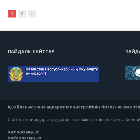
Next
1
2
ПАЙДАЛЫ САЙТТАР
ПАЙД
ҚР Байланыс және ақпарат Министрлігінің №11837-Ж куәлігі 07
Сайт материалдарын редакция келісімінсіз көшіріп басуға болма
Хат жазыңыз:
Хабарласыңыз: