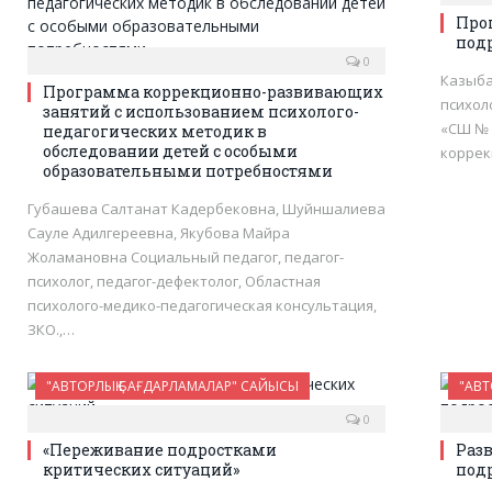
Про
под
0
Казыба
Программа коррекционно-развивающих
психоло
занятий с использованием психолого-
«СШ № 
педагогических методик в
обследовании детей с особыми
корре
образовательными потребностями
Губашева Салтанат Кадербековна, Шуйншалиева
Сауле Адилгереевна, Якубова Майра
Жоламановна Социальный педагог, педагог-
психолог, педагог-дефектолог, Областная
психолого-медико-педагогическая консультация,
ЗКО.,…
"АВТОРЛЫҚ БАҒДАРЛАМАЛАР" САЙЫСЫ
"АВТ
0
«Переживание подростками
Раз
критических ситуаций»
подр