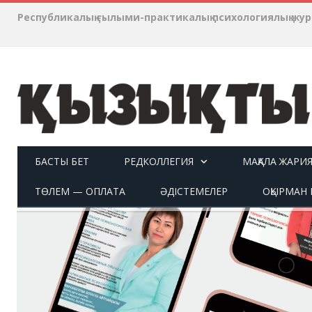
Республикалық ғылыми-практикалық психологиялық ж
БАСТЫ БЕТ
РЕДКОЛЛЕГИЯ
МАҚАЛА ЖАРИ
ТӨЛЕМ — ОПЛАТА
ӘДІСТЕМЕЛЕР
ОҚЫРМАН П