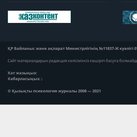
ҚР Байланыс және ақпарат Министрлігінің №11837-Ж куәлігі 07
Сайт материалдарын редакция келісімінсіз көшіріп басуға болмайд
Хат жазыңыз:
Хабарласыңыз: ;
© Қызықты психология журналы 2008 — 2021