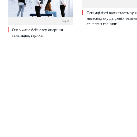
Сенімділікті қалыптастыру 
мазасыздану деңгейін төмен
0
арналған тренинг
Өнер және бейнелеу өнерінің
танымдық тарихы