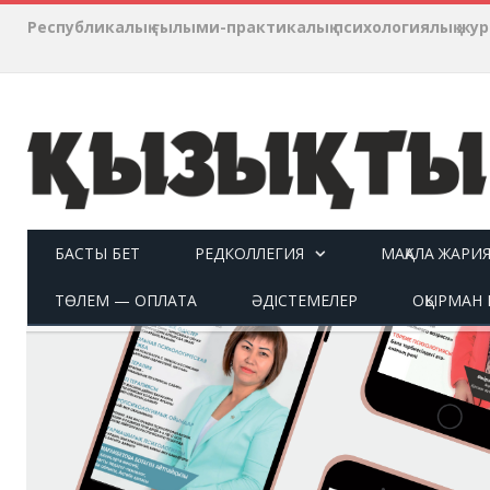
Республикалық ғылыми-практикалық психологиялық ж
БАСТЫ БЕТ
РЕДКОЛЛЕГИЯ
МАҚАЛА ЖАРИ
ТӨЛЕМ — ОПЛАТА
ӘДІСТЕМЕЛЕР
ОҚЫРМАН П