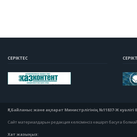
СЕРІКТЕС
СЕРІК
ҚР Байланыс және ақпарат Министрлігінің №11837-Ж куәлігі 07
Сайт материалдарын редакция келісімінсіз көшіріп басуға болма
Хат жазыңыз: