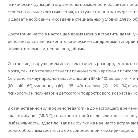
психических функций и ограничены возможности развития произ
словесно-логического мышления, что существенно затрудняет 
и делает необходимым создание специальных условий для их об
Достаточно часто в настоящее время можно встретить детей, у
дополнительными психопатологическими синдромами: гипердин
эпилептиформным, неврозоподобным.
Состав лиц с нарушением интеллекта очень разнороден как по 
мозга, так и по степени тяжести клинической картины и психоло
Согласно международной классификации (МКБ-10), выделяют чет
(IQ — 40 – 69), умеренную (IQ — 35 – 49), тяжелую (IQ — 20 – 34) и г
психологии и психиатрии детского и подросткового возраста /Под 
В отечественной олигофренопедагогике до настоящего времени
классификация (МКБ-9), согласно которой выделяли три степени 
имбецильность, идиотию. Так как ссылки на нее часто встречаю
целесообразным соотнести ее с современной классификацией.