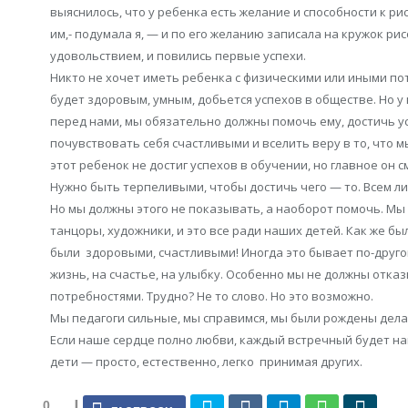
выяснилось, что у ребенка есть желание и способности к р
им,- подумала я, — и по его желанию записала на кружок ри
удовольствием, и повились первые успехи.
Никто не хочет иметь ребенка с физическими или иными пот
будет здоровым, умным, добьется успехов в обществе. Но у
перед нами, мы обязательно должны помочь ему, достичь у
почувствовать себя счастливыми и вселить веру в то, что мы
этот ребенок не достиг успехов в обучении, но главное он 
Нужно быть терпеливыми, чтобы достичь чего — то. Всем ли
Но мы должны этого не показывать, а наоборот помочь. Мы 
танцоры, художники, и это все ради наших детей. Как же бы
были здоровыми, счастливыми! Иногда это бывает по-друго
жизнь, на счастье, на улыбку. Особенно мы не должны отка
потребностями. Трудно? Не то слово. Но это возможно.
Мы педагоги сильные, мы справимся, мы были рождены дела
Если наше сердце полно любви, каждый встречный будет на
дети — просто, естественно, легко принимая других.
0