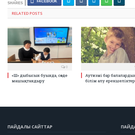
RELATED POSTS
0
«Ш» дыбысын буында, сөзде
Аутизмі бар балаларды
машықтандыру
білім алу ерекшеліктер
ПАЙДАЛЫ САЙТТАР
ПАЙД