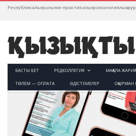
Республикалық ғылыми-практикалық психологиялық ж
БАСТЫ БЕТ
РЕДКОЛЛЕГИЯ
МАҚАЛА ЖАРИ
ТӨЛЕМ — ОПЛАТА
ӘДІСТЕМЕЛЕР
ОҚЫРМАН П