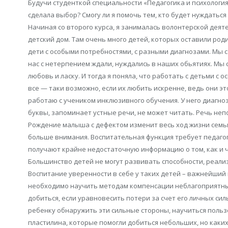
Будучи студенткой специальности «Педагогика и психология
сделала выбор? Смогу ли я помочь тем, кто будет нуждатьс
Начиная со второго курса, я занималась волонтерской деят
детский дом. Там очень много детей, которых оставили роди
дети с особыми потребностями, с разными диагнозами. Мы с 
нас с нетерпением ждали, нуждались в наших обьятиях. Мы 
любовь и ласку. И тогда я поняла, что работать с детьми с 
все — таки возможно, если их любить искренне, ведь они эт
работаю с учеником инклюзивного обучения. У него диагноз
буквы, запоминает устные речи, не может читать. Речь неп
Рождение малыша с дефектом изменит весь ход жизни семьи
больше внимания. Воспитательная функция требует педагоги
получают крайне недостаточную информацию о том, как и ч
Большинство детей не могут развивать способности, реали
Воспитание уверенности в себе у таких детей – важнейший
необходимо научить методам компенсации неблагоприятны
добиться, если уравновесить потери за счет его личных си
ребенку обнаружить эти сильные стороны, научиться польз
пластилина, которые помогли добиться небольших, но каких