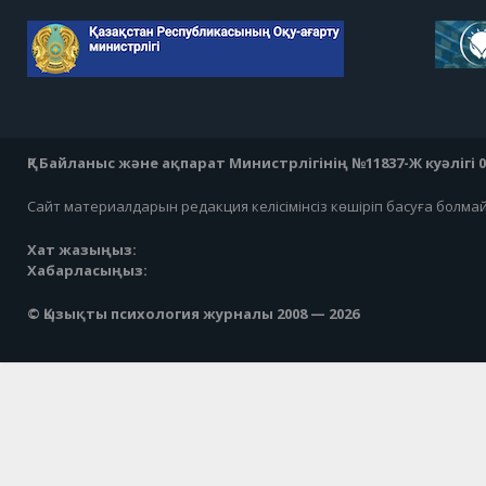
ҚР Байланыс және ақпарат Министрлігінің №11837-Ж куәлігі 07
Сайт материалдарын редакция келісімінсіз көшіріп басуға болма
Хат жазыңыз:
Хабарласыңыз:
© Қызықты психология журналы 2008 — 2026