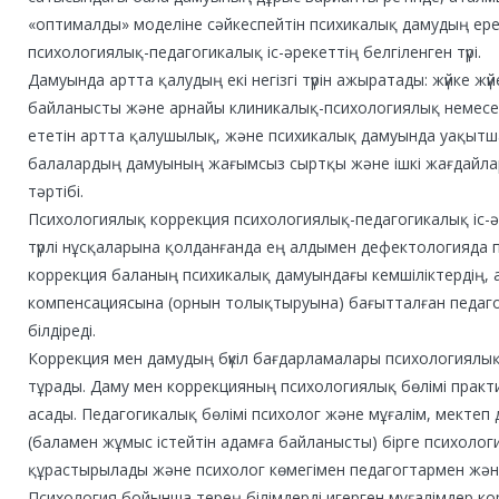
«оптималды» моделіне сәйкеспейтін психикалық дамудың ерек
психологиялық-педагогикалық іс-әрекеттің белгіленген түрі.
Дамуында артта қалудың екі негізгі түрін ажыратады: жүйке ж
байланысты және арнайы клиникалық-психологиялық немесе 
ететін артта қалушылық, және психикалық дамуында уақытша
балалардың дамуының жағымсыз сыртқы және ішкі жағдайл
тәртібі.
Психологиялық коррекция психологиялық-педагогикалық іс-әр
түрлі нұсқаларына қолданғанда ең алдымен дефектологияда 
коррекция баланың психикалық дамуындағы кемшіліктердің, а
компенсациясына (орнын толықтыруына) бағытталған педаг
білдіреді.
Коррекция мен дамудың бүкіл бағдарламалары психологиялы
тұрады. Даму мен коррекцияның психологиялық бөлімі практ
асады. Педагогикалық бөлімі психолог және мұғалім, мектеп
(баламен жұмыс істейтін адамға байланысты) бірге психолог
құрастырылады және психолог көмегімен педагогтармен жән
Психология бойынша терең білімдерді игерген мұғалімдер ко