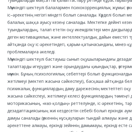
туындыларды мақсатты қалыптастыру ретінде құрастырылуы
Мүмкіндігі шектеулі балалармен психокоррекциялық жұмыс үл
іс–әрекетінің негізгі міндеті болып саналады. Күрделі болып м
балалық шаққа ауысу кезеңі саналады. Мектепке дейінгі кез
туындылардың, талап ететін оқу икемділіктері мен дағдыла
деген мотивациялық және интеллектуалдық дайын еместігі т
айтқанда оқу іс-әрекетіндегі, қарым-қатынасындағы, мінез-қ
проблемаларға әкеледі.
Мүмкіндігі шектеулі бастауыш сынып оқушыларындағы дезад
талаптарды игерудегі және орындаудағы қиындықтар, үлгерімн
мүмкін. Бұның психологиялық себептері болып функционалды
жетілмеуі (мектеп жасына сәйкеспеуі), басқаша айтқанда бе
психикалық функциялардың даму дәрежесінің мектептегі оқу м
жасына сәйкеспеуі, жетілмеуі келесі функциялардың төмеңгі 
моторикасының, «көз-қолдың» реттелуінде, іс-әрекетінің, тәртіб
дезадаптациясының жиі кездесетін себебі болып еркіндік аума
дамуы саналады (үлкеннің нұсқауларын тындай алмауы және д
әрекеттене алмауы, еркінді зейіннің дамымауы, еркінді есте