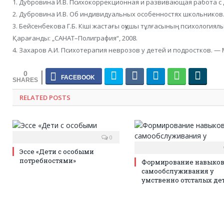
1. Дубровина И.В. Психокоррекционная и развивающая работа с де
2. Дубровина И.В. Об индивидуальных особенностях школьников. –
3. Бейсенбекова Г.Б. Кіші жастағы оқушы тұлғасының психологиялық
Қарағанды: „САНАТ–Полиграфия“, 2008.
4. Захаров А.И. Психотерапия неврозов у детей и подростков. — М
0
RELATED POSTS
0
Эссе «Дети с особыми
потребностями»
Формирование навыко
самообслуживания у
умственно отсталых де