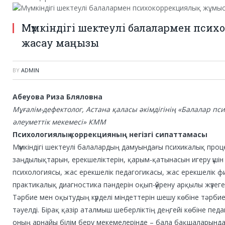
Мүмкіндігі шектеулі балалармен пси
жасау маңызы
BY
ADMIN
Абеуова Риза Бляловна
Мұғалім-дефектолог, Астана қаласы әкімдігінің «Балалар 
әлеуметтік мекемесі» КММ
Психологиялық коррекцияның негізгі сипаттамасы
Мүмкіндігі шектеулі балалардың дамуындағы психикалық проце
заңдылықтарын, ерекшеліктерін, қарым-қатынасын игеру үші
психологиясы, жас ерекшелік педагогикасы, жас ерекшелік
практикалық диагностика пәндерін оқып-үйрену арқылы жүзеге
Тәрбие мен оқытудың күрделі міндеттерін шешу көбіне тәрбие
тәуелді. Бірақ қазір аталмыш шеберліктің деңгейі көбіне п
оның арнайы білім беру мекемелерінде – бала бақшаларынд