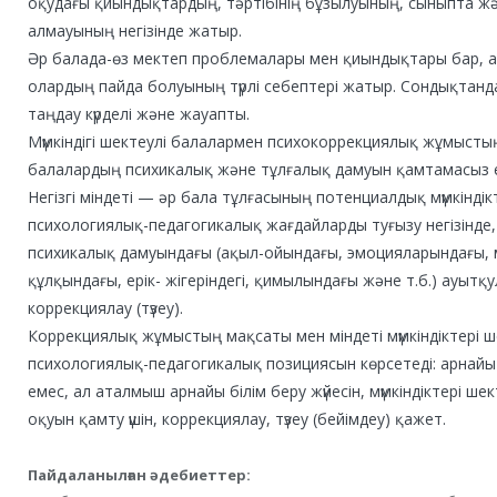
оқудағы қиындықтардың, тәртібінің бұзылуының, сыныпта жән
алмауының негізінде жатыр.
Әр балада-өз мектеп проблемалары мен қиындықтары бар, а
олардың пайда болуының түрлі себептері жатыр. Сондықтан
таңдау күрделі және жауапты.
Мүмкіндігі шектеулі балалармен психокоррекциялық жұмыстың н
балалардың психикалық және тұлғалық дамуын қамтамасыз е
Негізгі міндеті — әр бала тұлғасының потенциалдық мүмкіндік
психологиялық-педагогикалық жағдайларды туғызу негізінде, 
психикалық дамуындағы (ақыл-ойындағы, эмоцияларындағы, 
құлқындағы, ерік- жігеріндегі, қимылындағы және т.б.) ауыт
коррекциялау (түзеу).
Коррекциялық жұмыстың мақсаты мен міндеті мүмкіндіктері 
психологиялық-педагогикалық позициясын көрсетеді: арнайы бі
емес, ал аталмыш арнайы білім беру жүйесін, мүмкіндіктері ш
оқуын қамту үшін, коррекциялау, түзеу (бейімдеу) қажет.
Пайдаланылған әдебиеттер: