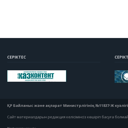
СЕРІКТЕС
СЕРІК
ҚР Байланыс және ақпарат Министрлігінің №11837-Ж куәлігі 0
Сайт материалдарын редакция келісімінсіз көшіріп басуға болма