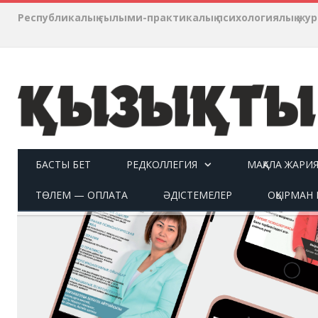
Республикалық ғылыми-практикалық психологиялық ж
БАСТЫ БЕТ
РЕДКОЛЛЕГИЯ
МАҚАЛА ЖАРИ
ТӨЛЕМ — ОПЛАТА
ӘДІСТЕМЕЛЕР
ОҚЫРМАН П