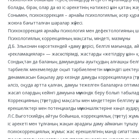
болады, бірақ олар да өз іс-әрекетінің нәтижесі үшін қатаң ж
Сонымен, психокоррекция – арнайы психологиялық әсер құра
жоюға бағытталған шаралар жүйесі.
Психокоррекция арнайы психология мен дефектологияның ш
Психологиялық коррекцияның мақсаты, міндеті, мазмұны
Д.Б. Эльконин көрсеткендей «даму үдерісі, белгілі мағынада, а
«рекламациялар» — жасөспірімді, жастарды «жетілдіру үшін» қ
Сондықтан да баланың дамуындағы ауытқудың алғашқы белгі
тәрбиелік мекемелерде оқып тәрбиеленетін мүмкіндігі шект
динамикасын бақылау дер кезінде дамуды коррекциялауға (түзе
әлсіз, оқуда артта қалған, дамуы тежелген балаларға оптим
жасап олардың кейінгі дамуына мүмкіндік беру болып табылад
Коррекцияның (түзетудің) мақсаты мен міндеттерін белгілеу үш
ерекшеліктері мен потенциалды мүмкіншіліктеріне көңіл аудар
Л.С.Выготскийдің айтуы бойынша, коррекциялық (түзету) жұм
іс әрекеті мен тұлғаның жақын арадағы даму аймағын тұғыз
психокоррекциялық жұмыс жас ерекшелігінің мәнді сипатта