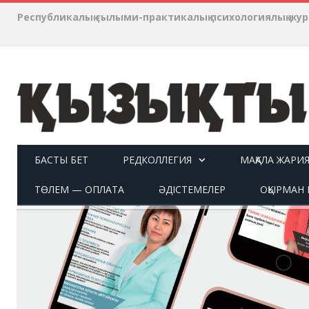
Республикалық ғылыми-практикалық психологиялық ж
БАСТЫ БЕТ
РЕДКОЛЛЕГИЯ
МАҚАЛА ЖАРИ
ТӨЛЕМ — ОПЛАТА
ӘДІСТЕМЕЛЕР
ОҚЫРМАН П