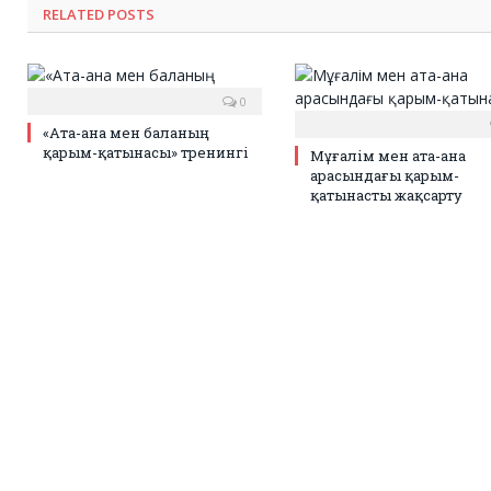
RELATED POSTS
0
«Ата-ана мен баланың
қарым-қатынасы» тренингі
Мұғалім мен ата-ана
арасындағы қарым-
қатынасты жақсарту