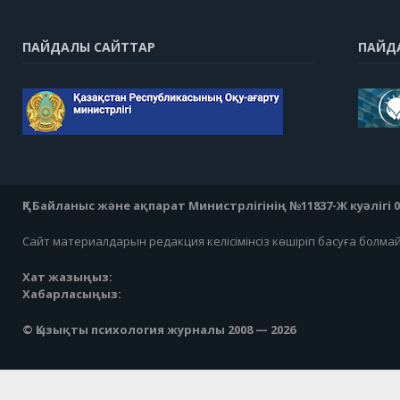
ПАЙДАЛЫ САЙТТАР
ПАЙД
ҚР Байланыс және ақпарат Министрлігінің №11837-Ж куәлігі 07
Сайт материалдарын редакция келісімінсіз көшіріп басуға болма
Хат жазыңыз:
Хабарласыңыз:
© Қызықты психология журналы 2008 — 2026