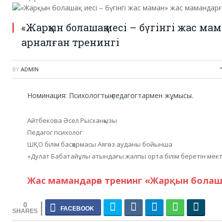
«Жарқын болашақ иесі – бүгінгі жас м
арналған тренингі
BY
ADMIN
Номинация: Психологтың педагогтармен жұмысы.
Айтбекова Әсел Рысханқызы
Педагог психолог
ШҚО білім басқармасы Аягөз ауданы бойынша
«Дулат Бабатайұлы атындағы жалпы орта білім беретін мек
Жас мамандарға тренинг «Жарқын болашақ
0