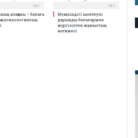
0
0
аның алақаны – балаға
Мүмкіндігі шектеулі
қ» психологиялық
дарынды балалармен
і
жүргізілген жұмыстың
нәтижесі