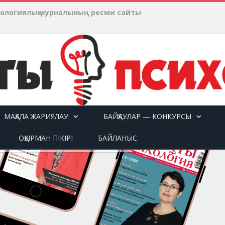
хологиялық журналының ресми сайты
МАҚАЛА ЖАРИЯЛАУ
БАЙҚАУЛАР — КОНКУРСЫ
ОҚЫРМАН ПІКІРІ
БАЙЛАНЫС