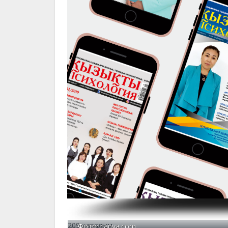
209 қаралым
Фото: canva.com