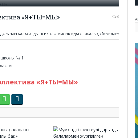
лектива «Я+ТЫ=МЫ»
0
А
ДАРЫНДЫ БАЛАЛАРДЫ ПСИХОЛОГИЯЛЫҚ-ПЕДАГОГИКАЛЫҚ СҮЙЕМЕЛДЕУ
 школы № 1
ласти
коллектива «Я+ТЫ=МЫ»