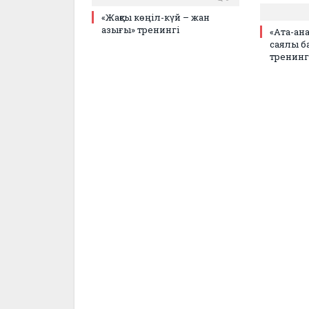
«Жақсы көңіл-күй – жан
азығы» тренингі
«Ата-ан
саялы ба
тренинг