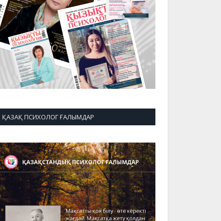
ҚАЗАҚ ПСИХОЛОГ ҒАЛЫМДАР