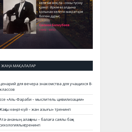
ЖАҢА МАҚАЛАЛАР
ценарий для вечера знакомства для учащихся 8-
 классов
ссе «Аль-Фараби – мыслитель цивилизации»
Жақсы көңіл-күй – жан азығы» тренингі
Ата-ананың алақаны – балаға саялы бақ»
сихологиялық тренингі