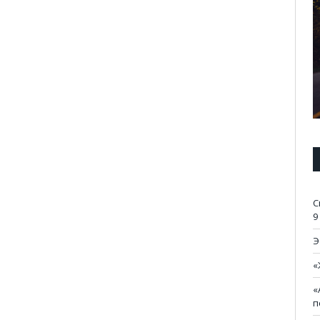
С
9
Э
«
«
п