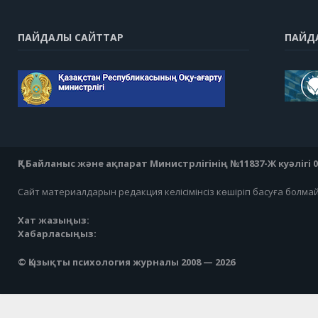
ПАЙДАЛЫ САЙТТАР
ПАЙД
ҚР Байланыс және ақпарат Министрлігінің №11837-Ж куәлігі 07
Сайт материалдарын редакция келісімінсіз көшіріп басуға болма
Хат жазыңыз:
Хабарласыңыз:
© Қызықты психология журналы 2008 — 2026