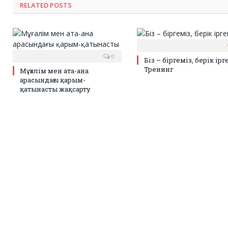
RELATED POSTS
0
Біз – біргеміз, берік ірг
Тренинг
Мұғалім мен ата-ана
арасындағы қарым-
қатынасты жақсарту