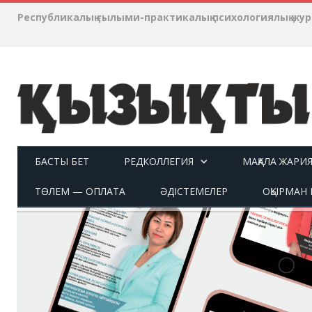
Республикалық ғылыми-практикалық психологиялық ж
БАСТЫ БЕТ
РЕДКОЛЛЕГИЯ
МАҚАЛА ЖАРИ
ТӨЛЕМ — ОПЛАТА
ӘДІСТЕМЕЛЕР
ОҚЫРМАН П