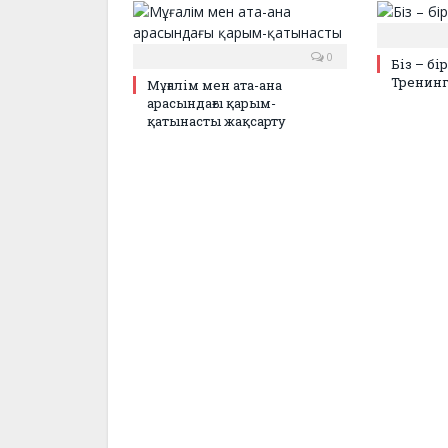
0
Біз – бі
Тренин
Мұғалім мен ата-ана
арасындағы қарым-
қатынасты жақсарту