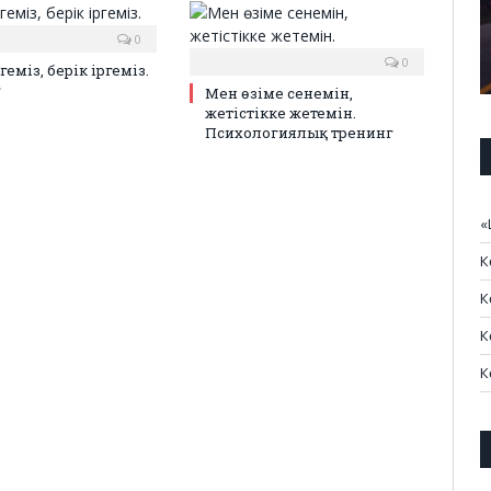
0
0
ргеміз, берік іргеміз.
г
Мен өзіме сенемін,
жетістікке жетемін.
Психологиялық тренинг
«
К
К
К
К