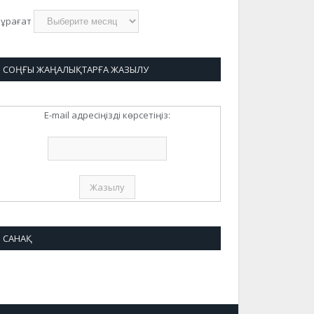
ұрағат
СОҢҒЫ ЖАҢАЛЫҚТАРҒА ЖАЗЫЛУ
E-mail адресіңізді көрсетіңіз:
САНАҚ