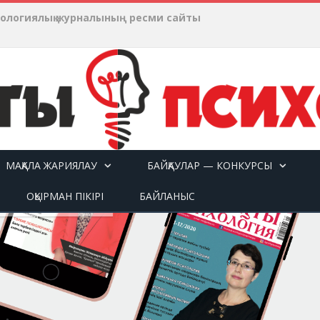
хологиялық журналының ресми сайты
МАҚАЛА ЖАРИЯЛАУ
БАЙҚАУЛАР — КОНКУРСЫ
ОҚЫРМАН ПІКІРІ
БАЙЛАНЫС