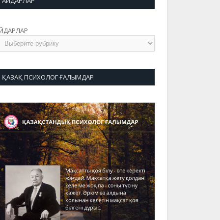
АЙДАРЛАР
ЙДАРЛАР
ҚАЗАҚ ПСИХОЛОГ ҒАЛЫМДАР