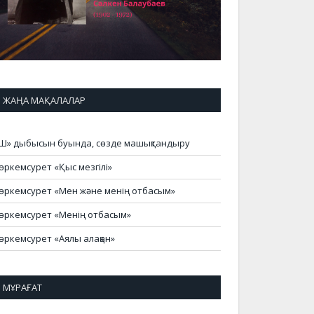
ЖАҢА МАҚАЛАЛАР
Ш» дыбысын буында, сөзде машықтандыру
өркемсурет «Қыс мезгілі»
өркемсурет «Мен және менің отбасым»
өркемсурет «Менің отбасым»
өркемсурет «Аялы алақан»
МҰРАҒАТ