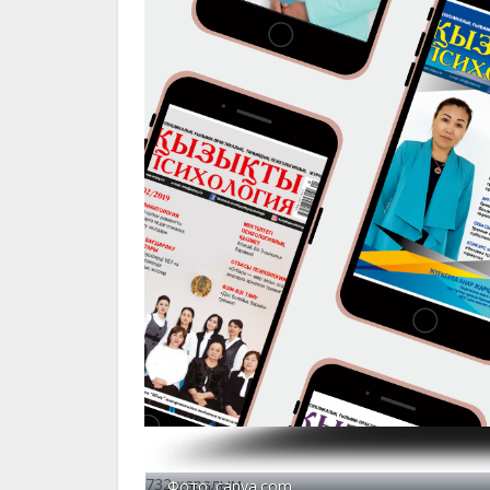
732 қаралым
Фото: canva.com