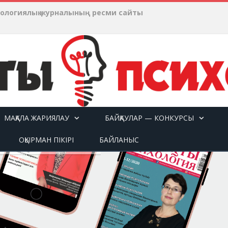
хологиялық журналының ресми сайты
МАҚАЛА ЖАРИЯЛАУ
БАЙҚАУЛАР — КОНКУРСЫ
ОҚЫРМАН ПІКІРІ
БАЙЛАНЫС