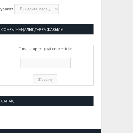
ұрағат
СОҢҒЫ ЖАҢАЛЫҚТАРҒА ЖАЗЫЛУ
E-mail адресіңізді көрсетіңіз:
САНАҚ