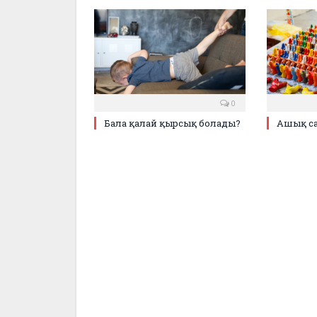
0
Бала қалай қырсық болады?
Ашық са