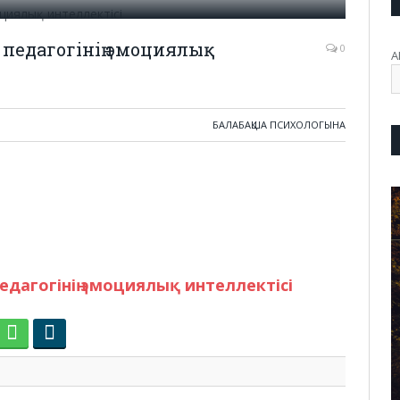
 педагогінің эмоциялық
0
А
БАЛАБАҚША ПСИХОЛОГЫНА
педагогінің эмоциялық интеллектісі