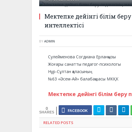
Мектепке дейінгі білім беру
интеллектісі
BY
ADMIN
Сулейменова Согдиана Ерланқызы
Жоғары санатты педагог-психологы
Нұр-Сұлтан қаласының
№63 «Әсем-Ай» балабақшасы МКҚК
Мектепке дейінгі білім беру 
0
RELATED POSTS