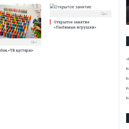
0
Открытое занятие
«Любимые игрушки»
0
бақ «Үй құстары»
«
К
К
К
К