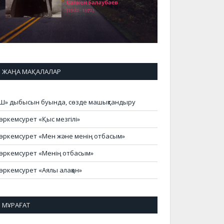
ЖАҢА МАҚАЛАЛАР
Ш» дыбысын буында, сөзде машықтандыру
өркемсурет «Қыс мезгілі»
өркемсурет «Мен және менің отбасым»
өркемсурет «Менің отбасым»
өркемсурет «Аялы алақан»
МҰРАҒАТ