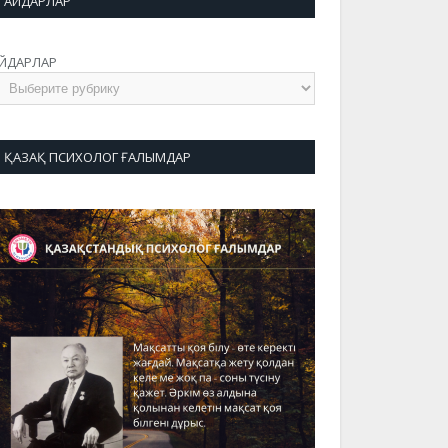
АЙДАРЛАР
ЙДАРЛАР
ҚАЗАҚ ПСИХОЛОГ ҒАЛЫМДАР