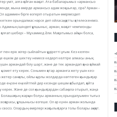
үтер үміт, алға қойған мақсат. Ата-бабаларымыз «армансыз
енде, мына өмірде армансыз адам жоқ шығар, сірә? Арман –
Ол адаммен бірге өзгеріп отыратын өміріміздегі
еткен орындалмас нәрсе деп ойласақ, қатты қателескеніміз.
Адамның ішіндегі құлшыныс, арман, мақсат чемпионды
қолғап шебері – Мұхаммед Әли. Мақсатымыз айқын болса,
 пен ерік жігер сыйлайтын құдіретті ұғым. Кез-келген
«
 ешкім де шектеу немесе кедергі келтіре алмасы анық.
К
 үшін армандай білу шарт, және де тек армандап қана қоймай
қызмет ету керек. Сонымен қатар арманға жету үшін кез-
К
 жетер санқилы, ойлы-қырлы жолдарда көптеген қиындықтар
К
рде еңсені еңкейтпей дер кезінде шешім қабылдап, қайта
К
у керек. Және де сол қиындықтардан сабақ ала отырып, жаңа
жет. Болашақтың жарқын болуы арманның орындалуымен тығыз
көзқарасы, құлшынысы өзгеше. Ол әр күнін арман жолында
ы сөзсіз. Олардың өмірлері жақсылықтарға толы болары ақиқат.