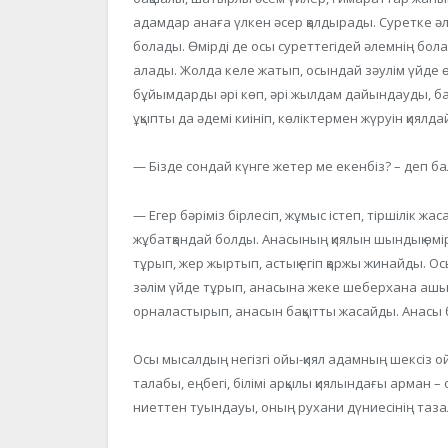
адамдар анаға үлкен әсер қалдырады. Суретке әлс
болады. Өмірді де осы суреттегідей әлемнің бо
алады. Жолда келе жатып, осындай зәулім үйде 
бұйымдарды әрі көп, әрі жылдам дайындауды, б
ұқыпты да әдемі киініп, көліктермен жүруін қия
— Бізде сондай күнге жетер ме екенбіз? – деп б
— Егер бәріміз бірлесіп, жұмыс істеп, тіршілік ж
жұбатқандай болды. Анасының қиялын шындық өмі
тұрып, жер жыртып, астық егіп қаржы жинайды.
зәлім үйде тұрып, анасына жеке шеберхана ашып
орналастырып, анасын бақытты жасайды. Анасы б
Осы мысалдың негізгі ойы-қиял адамның шексіз ой
талабы, еңбегі, білімі арқылы қиялындағы арман –
ниеттен туындауы, оның рухани дүниесінің таз