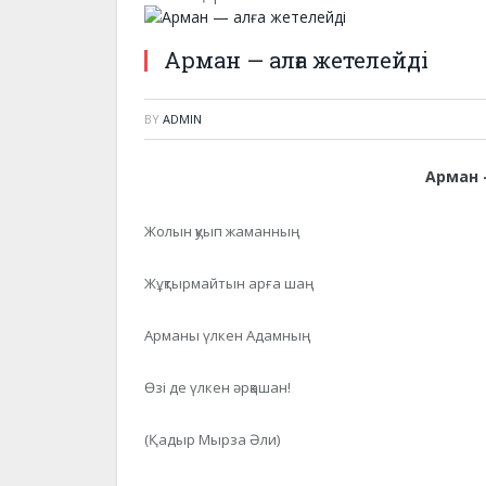
Арман — алға жетелейді
BY
ADMIN
Арман 
Жолын қуып жаманның
Жұқтырмайтын арға шаң
Арманы үлкен Адамның
Өзі де үлкен әрқашан!
(Қадыр Мырза Әли)