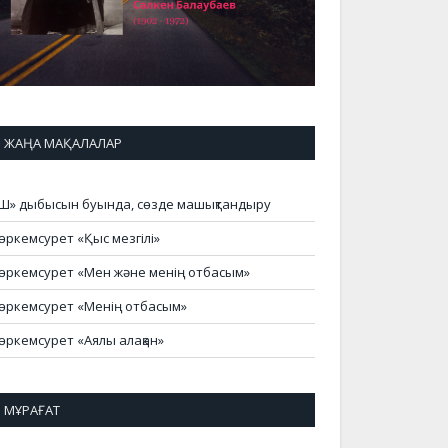
ЖАҢА МАҚАЛАЛАР
Ш» дыбысын буында, сөзде машықтандыру
өркемсурет «Қыс мезгілі»
өркемсурет «Мен және менің отбасым»
өркемсурет «Менің отбасым»
өркемсурет «Аялы алақан»
МҰРАҒАТ