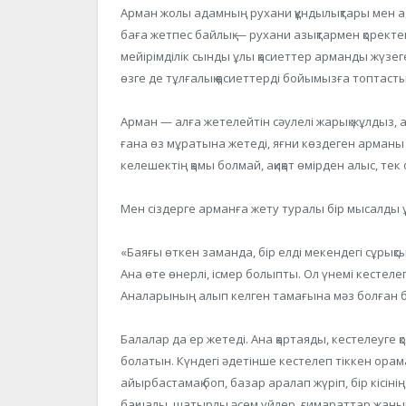
Арман жолы адамның рухани құндылықтары мен ада
баға жетпес байлық — рухани азықтармен қоректен
мейірімділік сынды ұлы қасиеттер арманды жүзег
өзге де тұлғалық қасиеттерді бойымызға топтасты
Арман — алға жетелейтін сәулелі жарық жұлдыз, а
ғана өз мұратына жетеді, яғни көздеген арманы 
келешектің қамы болмай, ақиқат өмірден алыс, те
Мен сіздерге арманға жету туралы бір мысалды ұ
«Баяғы өткен заманда, бір елді мекендегі сұрықс
Ана өте өнерлі, ісмер болыпты. Ол үнемі кестелеп
Аналарының алып келген тамағына мәз болған б
Балалар да ер жетеді. Ана қартаяды, кестелеуге 
болатын. Күндегі әдетінше кестелеп тіккен орам
айырбастамақ боп, базар аралап жүріп, бір кісіні
бақшалы, шатырлы әсем үйлер, ғимараттар жанын