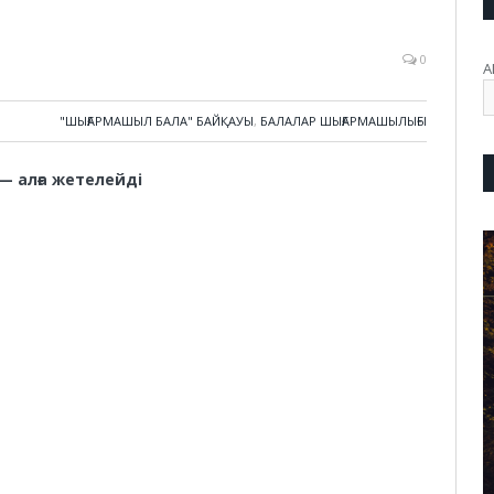
0
А
"ШЫҒАРМАШЫЛ БАЛА" БАЙҚАУЫ
,
БАЛАЛАР ШЫҒАРМАШЫЛЫҒЫ
— алға жетелейді