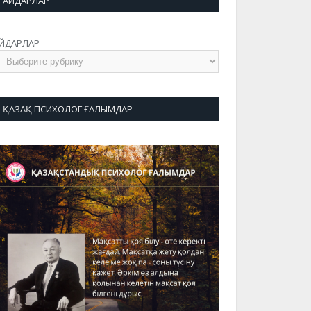
АЙДАРЛАР
ЙДАРЛАР
ҚАЗАҚ ПСИХОЛОГ ҒАЛЫМДАР