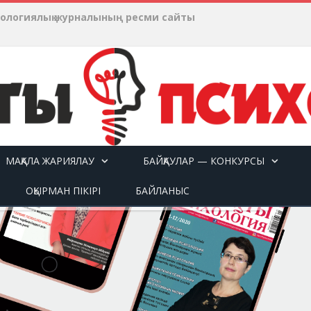
хологиялық журналының ресми сайты
МАҚАЛА ЖАРИЯЛАУ
БАЙҚАУЛАР — КОНКУРСЫ
ОҚЫРМАН ПІКІРІ
БАЙЛАНЫС