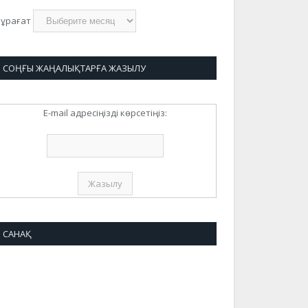
ұрағат
СОҢҒЫ ЖАҢАЛЫҚТАРҒА ЖАЗЫЛУ
E-mail адресіңізді көрсетіңіз:
САНАҚ