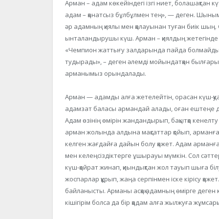
Арман – адам көкейіндегі ізгі ниет, болашақтан к
адам – қанатсыз бұлбұлмен тең», — деген. Шыным
әр адамның қиялы мен қалауынан туған биік шың. 
ынталандырушы күш. Арман – қиялдың жетегінде к
«Чемпион жаттығу залдарында пайда болмайды. 
тудырады», – деген әлемді мойындатқан былғары 
арманымыз орындалады.
Арман — адамды алға жетелейтін, орасан күш-қуат
адамзат баласы армандай алады, оған ештеңе де
Адам өзінің өмірін жандандырып, бақытқа кенелту
арман жолында алдына мақсаттар қойып, арманға 
келген жағдайға дайын болу қажет. Адам арманға
мен келеңсіздіктерге ұшырауы мүмкін. Сол сәтте
күш-қайрат жинап, қиындықтан жол тауып шыға біл
жоспарлар құрып, жаңа серпінмен іске кірісу қа
байланысты. Арманы асқақ адамның өмірге деген 
кішігірім болса да бір қадам алға жылжуға жұмсар