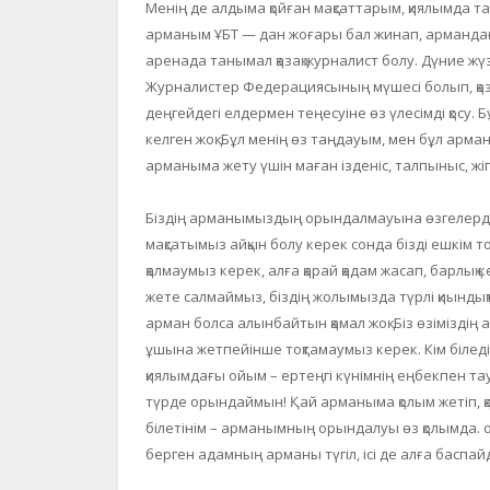
Менің де алдыма қойған мақсаттарым, қиялымда та
арманым ҰБТ — дан жоғары бал жинап, армандағ
аренада танымал қазақ журналист болу. Дүние жүзі 
Журналистер Федерациясының мүшесі болып, қаза
деңгейдегі елдермен теңесуіне өз үлесімді қосу.
келген жоқ. Бұл менің өз таңдауым, мен бұл ар
арманыма жету үшін маған ізденіс, талпыныс, жіг
Біздің арманымыздың орындалмауына өзгелердің 
мақсатымыз айқын болу керек сонда бізді ешкім то
қалмаумыз керек, алға қарай қадам жасап, барлық к
жете салмаймыз, біздің жолымызда түрлі қиындықт
арман болса алынбайтын қамал жоқ. Біз өзімізді
ұшына жетпейінше тоқтамаумыз керек. Кім біледі,
қиялымдағы ойым – ертеңгі күнімнің еңбекпен т
түрде орындаймын! Қай арманыма қолым жетіп, қай
білетінім – арманымның орындалуы өз қолымда. ол
берген адамның арманы түгіл, ісі де алға баспайд