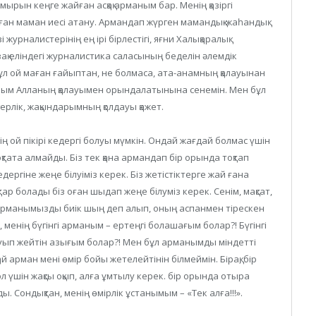
мырын кеңге жайған асқақ арманым бар. Менің қазіргі
ан маман иесі атану. Армандап жүрген мамандық-жаһандық
журналистерінің ең ірі бірлестігі, яғни Халықаралық
қ еліндегі журналистика саласының беделін әлемдік
 Бұл ой маған ғайыптан, не болмаса, ата-анамның қалауынан
маным Алланың қалауымен орындалатынына сенемін. Мен бұл
ерлік, жақындарымның қолдауы қажет.
ой пікірі кедергі болуы мүмкін. Ондай жағдай болмас үшін
қтата алмайды. Біз тек қана армандап бір орында тоқтап
едергіне жеңе білуіміз керек. Біз жетістіктерге жай ғана
ар болады біз оған шыдап жеңе білуміз керек. Сенім, мақсат,
ң арманымызды биік шың деп алып, оның аспанмен тірескен
 менің бүгінгі арманым – ертеңгі болашағым болар?! Бүгінгі
ауып жейтін азығым болар?! Мен бұл арманымды міндетті
 арман мені өмір бойы жетелейтінін білмеймін. Бірақ, бір
 үшін жақсы оқып, алға ұмтылу керек. бір орында отыра
ы. Сондықтан, менің өмірлік ұстанымым – «Тек алға!!!».