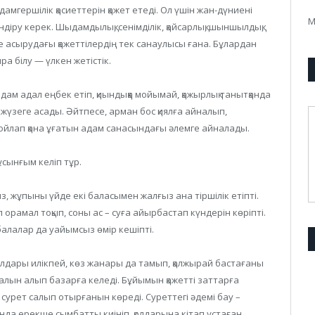
мгершілік қасиеттерін қажет етеді. Ол үшін жан-дүниені
М
діру керек. Шыдамдылық, сенімділік, қайсарлық, шыншылдық,
е асырудағы қажеттілердің тек санаулысы ғана. Бұлардан
ра білу — үлкен жетістік.
дам адал еңбек етіп, қиындыққа мойымай, қажырлық танытқанда
жүзеге асады. Әйтпесе, арман бос қиялға айналып,
к ойлап қана ұғатын адам санасындағы әлемге айналады.
сынғым келіп тұр.
ыз, жұпыны үйде екі баласымен жалғыз ана тіршілік етіпті.
 орамал тоқып, соны ас – суға айырбастап күндерін көріпті.
алалар да уайымсыз өмір кешіпті.
қолдары илікпей, көз жанары да тамып, қалжырай бастағаны
алын алып базарға келеді. Бұйымын қажетті заттарға
ң сурет салып отырғанын көреді. Суреттегі әдемі бау –
да ерекше сымбатты киініп, қолдарына кітап ұстаған