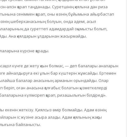
ін-әлсін қарап таңданады. Суретшінің қиялына дән риза
латынына сеніммен қарап, оны өзінің бұйымына айырбастап
өзінің шеберханасының болуын, онда әдемі, асыл
алаларының да суреттегі адамдардай оқымысты болып,
лдайды. Ана қиялдарын ұлдарынан жасырмайды.
алаларына күрсіне қарады.
асасақ, ол күнге де жету қиын болмас, — деп балалары аналарын
рге айналдыруға екі ұлын бар күштерін жұмсайды. Ертемен
 Осылайша балалар анасының арманын орындайды. Олар
 беріп, оған анасына қолғабыс болатын қызметкелерді
алаларына күлімсіреп қарап, ризашылығын білдіреді».
ы екенін жеткізу. Қиялсыз өмір болмайды. Адам өзінің
 ойларын іс жүзіне асыра алады. Адам қиялының жақсы
алығына байланысты.