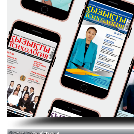
596 қаралым
Фото: Саруарбекова А.