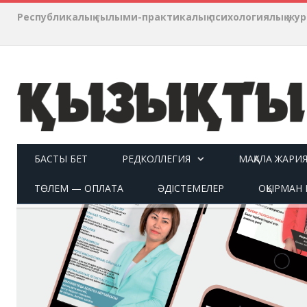
Республикалық ғылыми-практикалық психологиялық ж
БАСТЫ БЕТ
РЕДКОЛЛЕГИЯ
МАҚАЛА ЖАРИ
ТӨЛЕМ — ОПЛАТА
ӘДІСТЕМЕЛЕР
ОҚЫРМАН П