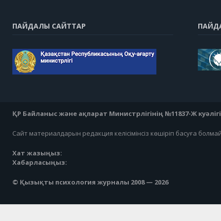
ПАЙДАЛЫ САЙТТАР
ПАЙД
ҚР Байланыс және ақпарат Министрлігінің №11837-Ж куәлігі 0
Сайт материалдарын редакция келісімінсіз көшіріп басуға болма
Хат жазыңыз:
Хабарласыңыз:
© Қызықты психология журналы 2008 — 2026