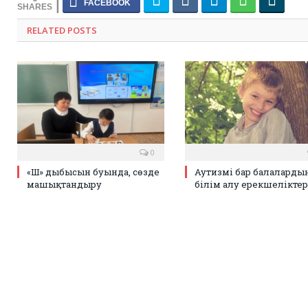
RELATED POSTS
0
«Ш» дыбысын буында, сөзде
Аутизмі бар балаларды
машықтандыру
білім алу ерекшеліктер