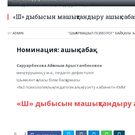
«Ш» дыбысын машықтандыру ашық саб
BY
ADMIN
"ШЫҒАРМАШЫЛ ПСИХОЛОГ" БАЙҚАУЫ
,
А
Номинация: ашық сабақ.
Саруарбекова Айғаным Арыстанбековна
меңгерушінің у.м.а., педагог-дефектолог
Шымкент қаласы білім басқармасы
«№3 психологиялық -педагогикалық түзету кабинеті» КММ
«Ш» дыбысын машықтандыру а
0