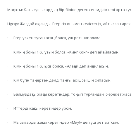
Мақсаты: Қатысушылардың бір-біріне деген сенімділіктері арта түс
Нұсқау: Жағдай оқылыды. Егер сіз онымен келіссеңіз, айтылған әре
· Егер үлкен туған ағаң болса, үш рет шапалақта.
· Кімнің бойы 1.65 ұзын болса, «Кинг Конг» деп айқайласын.
· Кімнің бойы 1.65 қысқа болса, «Алақай деп айқайласын.
· Кім бүгін таңертең дәмді таңғы ас ішсе ішін сипасын.
· Балмұздақты жақсы көретіндер, тоңып тұрғандай іс-әрекет жас
· Иттерді жақсы көретіндер үрсін.
· Мысықтарды жақсы көретіндер «Мяу!» деп үш рет айтсын.