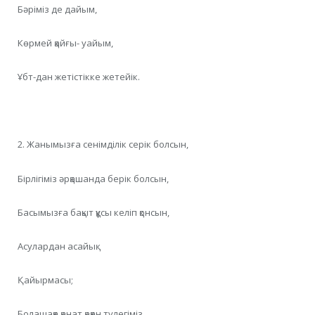
Бәріміз де дайым,
Көрмей қайғы- уайым,
Ұбт-дан жетістікке жетейік.
2. Жанымызға сенімділік серік болсын,
Бірлігіміз әрқашанда берік болсын,
Басымызға бақыт құсы келіп қонсын,
Асулардан асайық.
Қайырмасы;
Болашаққа қанат қаққан түлегіміз,