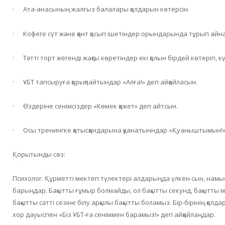
· Ата-анасының жалғыз балалары қолдарын көтерсін.
· Кофеге сүт және қант қосып ішетіндер орындарында тұрып айн
· Тәтті торт жегенді жақсы көретіндер екі қолын бірдей көтеріп, кү
· ҰБТ тапсыруға қорықпайтындар «Алға!» деп айқайласын.
· Өздеріне сенімсіздер «Көмек қажет» деп айтсын.
· Осы тренингке қатысқандарына қуанатынндар «Қуаныштымын!» 
Қорытынды сөз:
Психолог. Құрметті мектеп түлектері алдарыңда үлкен сын, намы
барыңдар. Бақытты ғұмыр болмайды, ол бақытты секунд, бақытты ми
бақытты сәтті сезіне білу арқылы бақытты боламыз. Бір-бірінің қол
хор дауыспен «Біз ҰБТ-ға сеніммен барамыз!» деп айқайлаңдар.