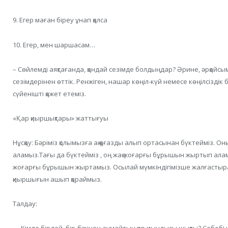
9. Егер маған біреу ұнап қалса
10. Егер, мен шаршасам…
– Сөйлемді аяқтағанда, қандай сезімде болдыңдар? Әрине, әрқайсымы
сезімдерінен өттік. Ренжіген, нашар көңіл-күй немесе көңілсіздік 
сүйенішті қажет етеміз.
«Қар қиыршықтары» жаттығуы
Нұсқау: Бәріміз қолымызға ақ қағазды алып ортасынан бүктейміз.
аламыз.Тағы да бүктейміз , оң жақ жоғарғы бұрышын жыртып алам
жоғарғы бұрышын жыртамыз. Осылай мүмкіндігімізше жалғастыра бе
қиыршығын ашып қараймыз.
Талдау: