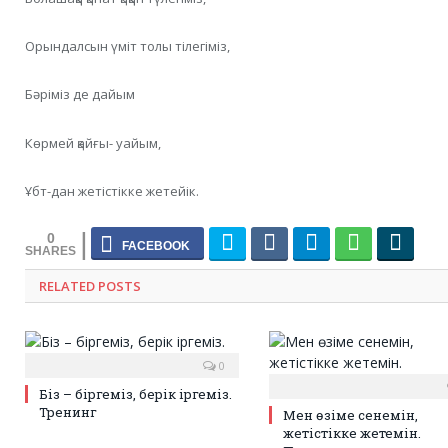
Орындалсын үміт толы тілегіміз,
Бәріміз де дайым
Көрмей қайғы- уайым,
Ұбт-дан жетістікке жетейік.
0
RELATED POSTS
0
Біз – біргеміз, берік іргеміз.
Тренинг
Мен өзіме сенемін,
жетістікке жетемін.