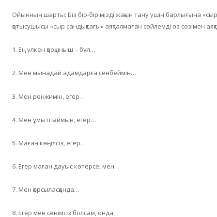
Ойынның шарты: Біз бір-бірімізді жақын тану үшін барлығыңа «сы
қатысушысы «сыр сандықтағы» аяқталмаған сөйлемді өз сөзімен аяқ
1. Ең үлкен қорқыныш – бұл…
2. Мен мынадай адамдарға сенбеймін…
3. Мен ренжимін, егер…
4. Мен ұмытпаймын, егер…
5. Маған көңілсіз, егер…
6. Егер маған дауыс көтерсе, мен…
7. Мен қарсыласқанда…
8. Егер мен сенімсіз болсам, онда…