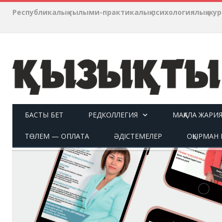
Республикалық ғылыми-практикалық психологиялық ж
БАСТЫ БЕТ
РЕДКОЛЛЕГИЯ
МАҚАЛА ЖАРИ
ТӨЛЕМ — ОПЛАТА
ӘДІСТЕМЕЛЕР
ОҚЫРМАН П