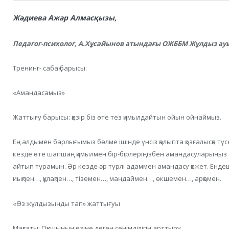
Жәдиева Ажар Алмасқызы,
Педагог-психолог, А.Хұсайынов атындағы ОЖББМ
Жұлдыз ауы
Тренинг- сабақ барысы:
«Амандасамыз»
Жаттығу барысы: қазір біз өте тез қимылдайтын ойын ойнаймыз.
Ең алдымен барлығымыз бөлме ішінде үнсіз қалыпта қозғалысқа түсе
кезде өте шапшаң қимылмен бір-бірлеріңізбен амандасуларыңыз қ
айтып тұрамын. Әр кезде әр түрлі адаммен амандасу қажет. Ендеш
иықпен…, құлақпен…, тіземен…, маңдаймен…, өкшемен…, арқамен.
«Өз жұлдызыңды тап» жаттығуы
Мақсаты: Оқушының өзіне деген сенімділігін арттыру.