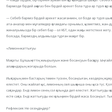
— Кімде бірдей, бір-бірінен аумайтын қар қиындысы шықты? Себебі
бәрімізде бірдей ақ қағаз бен бірдей әрекет бола тұра әр түрлі қа
— Себебі бәріміз бірдей әрекет жасағанмен, ол бізде әр түрлі шық
ата-аналар мен мұғалімдер қоғамдағы орнымыз, қызметіміз, жан-дүни
жиналуымызда бір себеп бар – ол ҰБТ, одан жақсы жетістікке жету
болсада, бәріміздің алдымызда тұрған мақсат бір.
«Лимон»жаттығуы
Мақсаты: Бұлшық еттің жиырылуын және босансуын басқару. Ыңғай
алақандарың жоғарыда болсын.
Иықтарың мен бастарың төмен түскен, босаңсыған, көздерің жұму
елестет. Оны жайлап қыс, лимонның сөлі шыққанша оны қыса түс. Қо
сақтаңдар. Енді лимон сенің сол қолыңда деп елестет. Жаттығуды қа
есте сақта. Енді жаттығуды екі қолыңмен бірдей жаса. Босаңсыт. Т
Рефлексия: Не сезіңдіңдер?