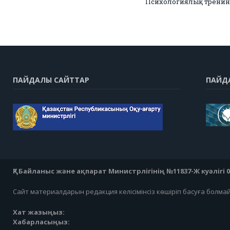
Психологиялық тренин
ПАЙДАЛЫ САЙТТАР
ПАЙД
ҚР Байланыс және ақпарат Министрлігінің №11837-Ж куәлігі 07
Сайт материалдарын редакция келісімінсіз көшіріп басуға болма
Хат жазыңыз:
Хабарласыңыз: