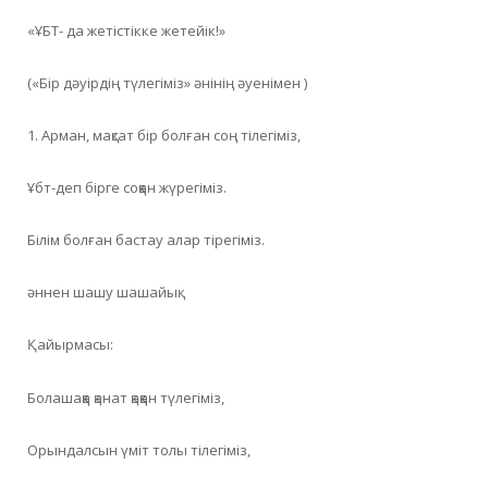
«ҰБТ- да жетістікке жетейік!»
(«Бір дәуірдің түлегіміз» әнінің әуенімен )
1. Арман, мақсат бір болған соң тілегіміз,
Ұбт-деп бірге соққан жүрегіміз.
Білім болған бастау алар тірегіміз.
әннен шашу шашайық.
Қайырмасы:
Болашаққа қанат қаққан түлегіміз,
Орындалсын үміт толы тілегіміз,