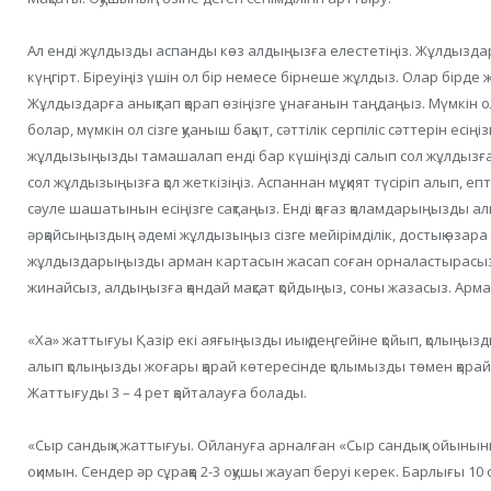
Ал енді жұлдызды аспанды көз алдыңызға елестетіңіз. Жұлдызда
күңгірт. Біреуіңіз үшін ол бір немесе бірнеше жұлдыз. Олар бірде
Жұлдыздарға анықтап қарап өзіңізге ұнағанын таңдаңыз. Мүмкін о
болар, мүмкін ол сізге қуаныш бақыт, сәттілік серпіліс сәттерін есіңі
жұлдызыңызды тамашалап енді бар күшіңізді салып сол жұлдызға
сол жұлдызыңызға қол жеткізіңіз. Аспаннан мұқият түсіріп алып, еп
сәуле шашатынын есіңізге сақтаңыз. Енді қағаз қаламдарыңызды а
әрқайсыңыздың әдемі жұлдызыңыз сізге мейірімділік, достық өзара
жұлдыздарыңызды арман картасын жасап соған орналастырасызд
жинайсыз, алдыңызға қандай мақсат қойдыңыз, соны жазасыз. Арм
«Ха» жаттығуы Қазір екі аяғыңызды иық деңгейіне қойып, қолыңызды
алып қолыңызды жоғары қарай көтересінде қолымызды төмен қарай 
Жаттығуды 3 – 4 рет қайталауға болады.
«Сыр сандық» жаттығуы. Ойлануға арналған «Сыр сандық» ойыны
оқимын. Сендер әр сұраққа 2-3 оқушы жауап беруі керек. Барлығы 10 с