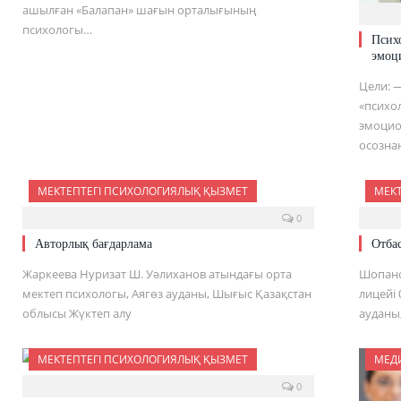
ашылған «Балапан» шағын орталығының
психологы…
Псих
эмоц
Цели: 
«психо
эмоцио
осозна
МЕКТЕПТЕГІ ПСИХОЛОГИЯЛЫҚ ҚЫЗМЕТ
МЕК
0
Авторлық бағдарлама
Отбас
Жаркеева Нуризат Ш. Уәлиханов атындағы орта
Шопано
мектеп психологы, Аягөз ауданы, Шығыс Қазақстан
лицейі
облысы Жүктеп алу
ауданы
МЕКТЕПТЕГІ ПСИХОЛОГИЯЛЫҚ ҚЫЗМЕТ
МЕД
0