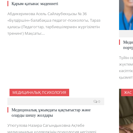
Қарым-қатынас мәдениеті
Абдикеримова Асель Сайлаубекқызы № 36
«Бүлдіршін» балабақша педагог-психологы, Тараз
қаласы (Педагогтар, тәрбиешілермен жүргізілетін
тренинг) Мақсаты:…
Меди
портр
Түйін 
жүктем
кәсіпт
қызмет
МЕДИЦИНАЛЫҚ ПСИХОЛОГИЯ
ЖАС
0
Медициналық ұжымдағы қақтығыстар және
оларды шешу жолдары
Утюгулова Назира Сагындыковна Ақтөбе
медициналық колледжінің психология негіздері