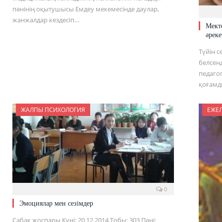
пәнінің оқытушысы Емдеу мекемесінде даулар,
жанжалдар кездесіп…
Мект
әреке
Түйін 
белсен
педагог
қоғамд
ЖАЛПЫ ПСИХОЛОГИЯ
ЕЖЕЛ
0
Эмоциялар мен сезімдер
Сабақ жоспары Күні: 20.12.2014 Тобы: 303 Пәні: