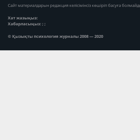
Сайт материалдарын редакция келісімінсіз көшіріп басуға болмайд
Хат жазыңыз:
Хабарласыңыз: ; ;
© Қызықты психология журналы 2008 — 2020