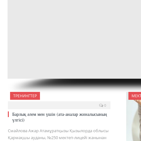
ТРЕНИНГТЕР
МЕК
0
Барлық әлем мен үшін (ата-аналар жиналысының
үлгісі)
Cмайлова Ажар Атамұратқызы Қызылорда облысы
Қармақшы ауданы, №250 мектеп-лицейі жанынан