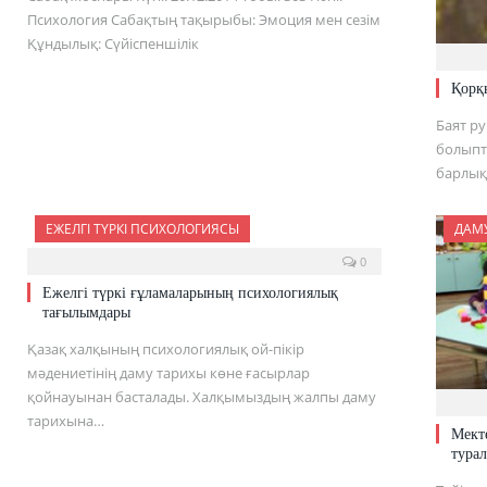
Психология Сабақтың тақырыбы: Эмоция мен сезім
Құндылық: Сүйіспеншілік
Қорқ
Баят ру
болыпты
барлы
ЕЖЕЛГІ ТҮРКІ ПСИХОЛОГИЯСЫ
ДАМ
0
Ежелгі түркі ғұламаларының психологиялық
тағылымдары
Қазақ халқының психологиялық ой-пікір
мәдениетінің даму тарихы көне ғасырлар
қойнауынан басталады. Халқымыздың жалпы даму
тарихына…
Мект
турал