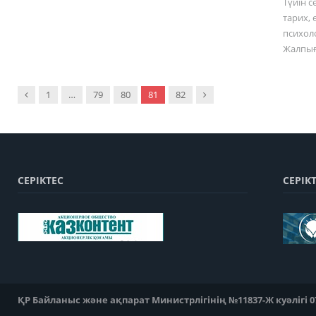
Түйін с
тарих, 
психол
Жалпы
Previous
Next
1
…
79
80
81
82
СЕРІКТЕС
СЕРІК
ҚР Байланыс және ақпарат Министрлігінің №11837-Ж куәлігі 07