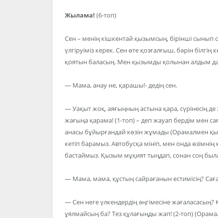
Жылама!
(6-топ)
Сен – менің кішкентай қызымсың, бірінші сынып о
үлгіруіміз керек. Сен өте қозғалғыш, бәрін білгің 
қоятын баласың. Мен қызымды қолынан алдым да, 
— Мама, анау не, қарашы!- дедің сен.
— Уақыт жоқ, аяғыңның астына қара, сүрінесің де
жағыңа қарама! (1-топ) – деп жауап бердім мен сағ
анасы бұйырғандай көзін жұмады (Орамалмен қыз
кетіп барамыз. Автобусқа мініп, мен онда өзімнің
бастаймыз. Қызым мұқият тыңдап, сонан соң была
— Мама, мама, құстың сайрағанын естимісің? Саға
— Сен неге үлкендердің әңгімесіне жағаласасың? 
ұялмайсың ба? Тез құлағыңды жап! (2-топ) (Орам