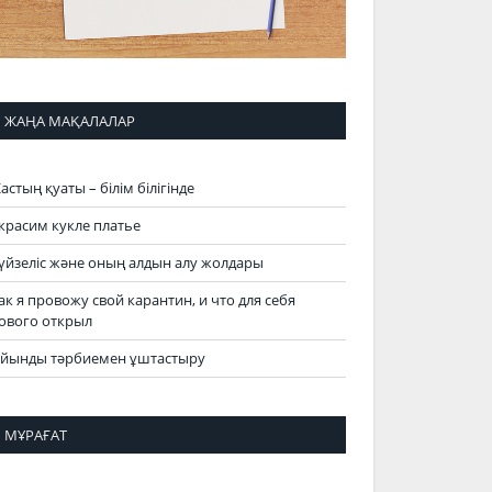
ЖАҢА МАҚАЛАЛАР
астың қуаты – білім білігінде
красим кукле платье
үйзеліс және оның алдын алу жолдары
ак я провожу свой карантин, и что для себя
ового открыл
йынды тәрбиемен ұштастыру
МҰРАҒАТ