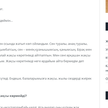
т.
 деймін…
Ж
Мен осында жатып көп ойландым. Сен туралы, анаң туралы,
У
е қымбатсың, сен – менің қуанышымсың, қанымсың. Бірақ мен
қалай жақсы көретінімді айтпаппын. Мен сені әрқашан жақсы
К
ым. Жақсы көретінімді неге әрдайым айта бермедім деп
К
н
күтеді. Ендеше, балаларымызға жақсы, жылы сөздерді жиірек
О
 жақсы көрмейді?
е «жоспарланбай» келді. Ата-аналар оны күткен жоқ,