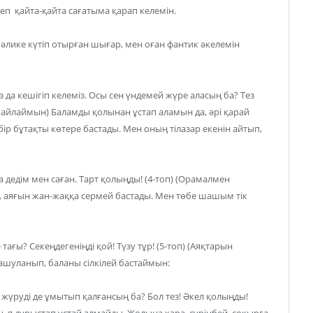
деп қайта-қайта сағатыма қарап келемін.
Мәлике күтіп отырған шығар, мен оған фантик әкелемін
да кешігіп келеміз. Осы сен үндемей жүре аласың ба? Тез
 байлаймын) Баламды қолынан ұстап аламын да, әрі қарай
р бұтақты көтере бастады. Мен оның тілазар екенін айтып,
 дедім мен саған. Тарт қолыңды! (4-топ) (Орамалмен
 аяғын жан-жаққа сермей бастады. Мен төбе шашым тік
ғы? Секеңдегеніңді қой! Түзу тұр! (5-топ) (Аяқтарын
 ашуланып, баланы сілкілей бастаймын:
жүруді де ұмытып қалғансың ба? Бол тез! Әкел қолыңды!
, я дұрыстап ұстай алмайды. Жолыңа қара, сүрінбей, соқырға