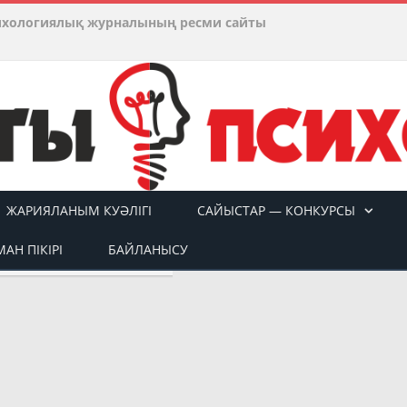
ихологиялық журналының ресми сайты
ЖАРИЯЛАНЫМ КУӘЛІГІ
САЙЫСТАР — КОНКУРСЫ
АН ПІКІРІ
БАЙЛАНЫСУ