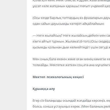
ұқсап келе жатқанын қарашы! Неғып үндемей қалд
(Осы кезде барлық топтардың өз фразаларын да
одан сайын дауысымды көтеріп айқайлаймын:
— Неге жылайсың? Неге жылайсың деймін мен сағ
кімге айтып тұрмын. Жылама! (6-топ) (Осы сөздерд
қызымды қолынан дым келмейтіндігі үшін сөгуді
Мен оның бала екенін және оған менің көмегім кер
толмайды. Мектепке жеткен соң ата-ана мұғалімг
Мектеп психологының кеңесі
Құшаққа алу
Егер сіз балаңызды осындай жағдайда көрсеңіз, е
болса, сонша ұстауыңыз керек. (Мен баланың рөлі