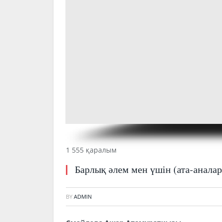
1 555 қаралым
Барлық әлем мен үшін (ата-анала
BY
ADMIN