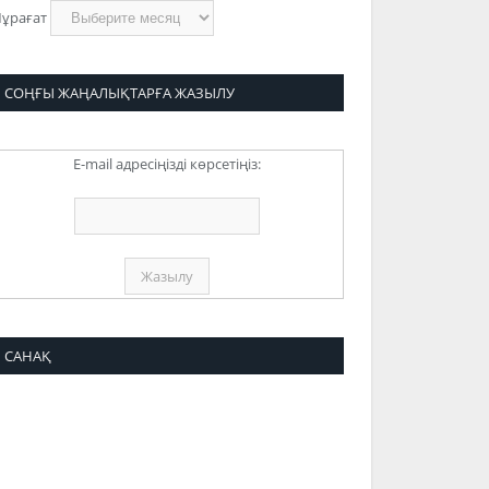
ұрағат
СОҢҒЫ ЖАҢАЛЫҚТАРҒА ЖАЗЫЛУ
E-mail адресіңізді көрсетіңіз:
САНАҚ