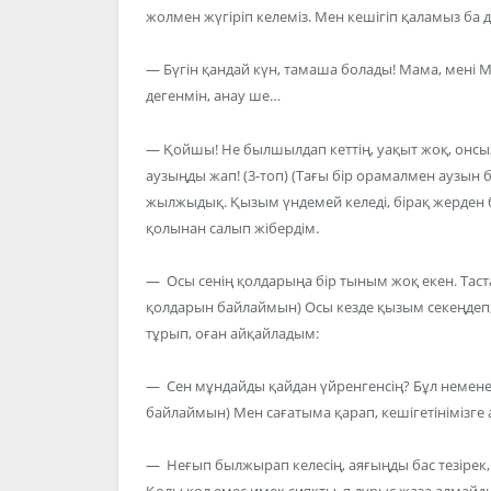
жолмен жүгіріп келеміз. Мен кешігіп қаламыз ба 
— Бүгін қандай күн, тамаша болады! Мама, мені 
дегенмін, анау ше…
— Қойшы! Не былшылдап кеттің, уақыт жоқ, онсыз 
аузыңды жап! (3-топ) (Тағы бір орамалмен аузын
жылжыдық. Қызым үндемей келеді, бірақ жерден бі
қолынан салып жібердім.
— Осы сенің қолдарыңа бір тыным жоқ екен. Таста
қолдарын байлаймын) Осы кезде қызым секеңдеп,
тұрып, оған айқайладым:
— Сен мұндайды қайдан үйренгенсің? Бұл немене та
байлаймын) Мен сағатыма қарап, кешігетінімізге
— Неғып былжырап келесің, аяғыңды бас тезірек, 
Қолы қол емес имек сияқты, я дұрыс жаза алмайды