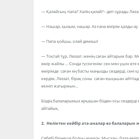
— Қалайсың, папа? Халің қалай?– деп сұрады Ләзза
— Нашар, қызым, нашар. Аз ғана өмірім қалды-ау
— Папа қойшы, олай демеші!
— Тоқтай тұр, Ләззат, менің саған айтарым бар. 
өмір жайлы … Сонда түсінгенім: сен мен үшін өт
өмірімде саған ең басты маңызды сөздерді, сені 
көрдім, Ләззат, бірақ соны саған ешқашан айтпад
өкініп жатырмын…
Біздің балаларымыз әрқашан бізден осы сөздерді 
айтайық.
2. Неліктен кейбір ата-аналар өз балаларын
Себебі бірнеше болуы мүмкін. Мысалы, бала өмірг