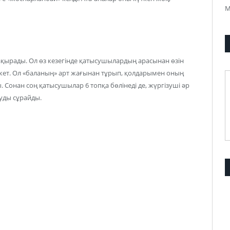
М
ақырады. Ол өз кезегінде қатысушылардың арасынан өзін
қажет. Ол «баланың» арт жағынан тұрып, қолдарымен оның
. Сонан соң қатысушылар 6 топқа бөлінеді де, жүргізуші әр
ауды сұрайды.