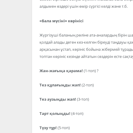
алдымен өздері үшін өмір сүргісі келді және т.б.
«Бала мүсіні» көрінісі
Жүргізуші баланың рөліне ата-аналардың бірін ш
қолдай алады деген кез-келген біреуді таңдауы 
арқасынан ұстап, көрініс бойына жібермей тұрады
топтан көрініс кезінде айтатын сөздерін есте сақт
Жан-жағыңа қарама!
(1-топ) ?
Тез құлағыңды жап!
(2-топ)
Тез аузыңды жап!
(3-топ)
Тарт қолыңды!
(4-топ)
Түзу тұр!
(5-топ)