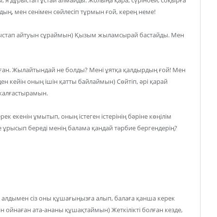
ың, мен сенімен сөйлесіп тұрмын ғой, керең неме!
уыстап айтуын сұраймын) Қызым жыламсырай бастайды. Мен
ан. Жылайтындай не болды? Мені ұятқа қалдырдың ғой! Мен
ен кейін оның ішін қатты байлаймын) Сөйтіп, әрі қарай
 жалғастырамын.
ек екенін ұмытып, оның істеген істерінің бәріне көңілім
е ұрысып береді менің балама қандай тәрбие бергендерің?
ң алдымен сіз оны құшағыңызға алып, балаға қанша керек
н ойнаған ата-ананы құшақтаймын) Жеткілікті болған кезде,