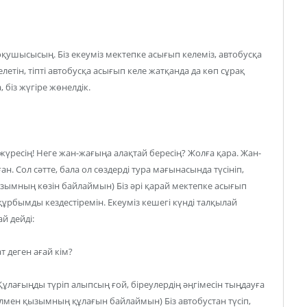
қушысысың. Біз екеуміз мектепке асығып келеміз, автобусқа
келетін, тіпті автобусқа асығып келе жатқанда да көп сұрақ
біз жүгіре жөнелдік.
 жүресің! Неге жан-жағыңа алақтай бересің? Жолға қара. Жан-
ан. Сол сәтте, бала ол сөздерді тура мағынасында түсініп,
ымның көзін байлаймын) Біз әрі қарай мектепке асығып
 құрбымды кездестіремін. Екеуміз кешегі күнді талқылай
й дейді:
т деген ағай кім?
Құлағыңды түріп алыпсың ғой, біреулердің әңгімесін тыңдауға
алмен қызымның құлағын байлаймын) Біз автобустан түсіп,