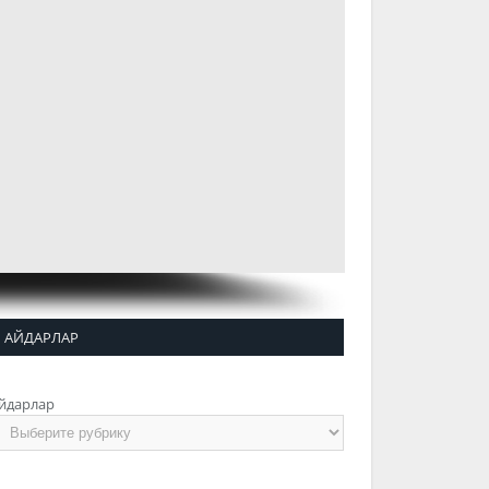
АЙДАРЛАР
йдарлар