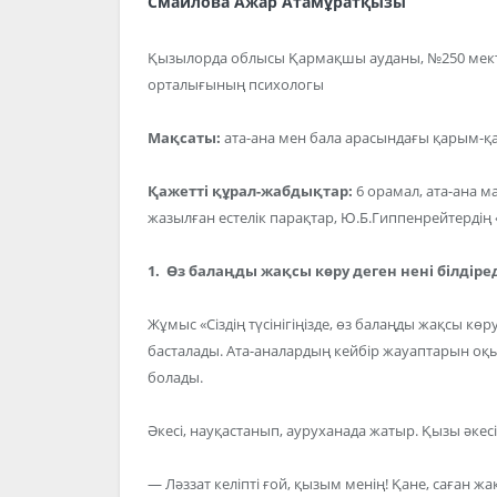
Cмайлова Ажар Атамұратқызы
Қызылорда облысы Қармақшы ауданы, №250 мект
орталығының психологы
Мақсаты:
ата-ана мен бала арасындағы қарым-қ
Қажетті құрал-жабдықтар:
6 орамал, ата-ана м
жазылған естелік парақтар, Ю.Б.Гиппенрейтердің 
1. Өз балаңды жақсы көру деген нені білдіред
Жұмыс «Сіздің түсінігіңізде, өз балаңды жақсы көру 
басталады. Ата-аналардың кейбір жауаптарын оқ
болады.
Әкесі, науқастанып, ауруханада жатыр. Қызы әкесін
— Ләззат келіпті ғой, қызым менің! Қане, саған