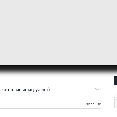
р жиналысының үлгісі)
0
А
ТРЕНИНГТЕР