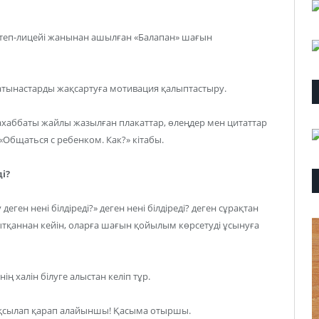
еп-лицейі жанынан ашылған «Балапан» шағын
атынастарды жақсартуға мотивация қалыптастыру.
ахаббаты жайлы жазылған плакаттар, өлеңдер мен цитаттар
«Общаться с ребенком. Как?» кітабы.
і?
деген нені білдіреді?» деген нені білдіреді? деген сұрақтан
ытқаннан кейін, оларға шағын қойылым көрсетуді ұсынуға
ің халін білуге алыстан келіп тұр.
 жақсылап қарап алайыншы! Қасыма отыршы.