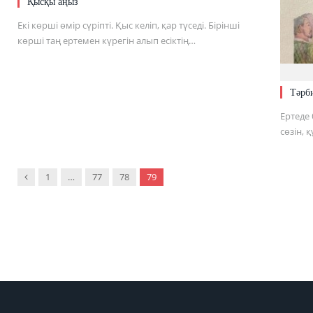
Қысқы аңыз
Екі көрші өмір сүріпті. Қыс келіп, қар түседі. Бірінші
көрші таң ертемен күрегін алып есіктің…
Тәрби
Ертеде
сөзін, қ
Previous
1
…
77
78
79