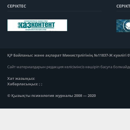
СЕРІКТЕС
СЕРІК
ҚР Байланыс және ақпарат Министрлігінің №11837-Ж куәлігі 07
Сайт материалдарын редакция келісімінсіз көшіріп басуға болмайд
Хат жазыңыз:
Хабарласыңыз: ; ;
© Қызықты психология журналы 2008 — 2020