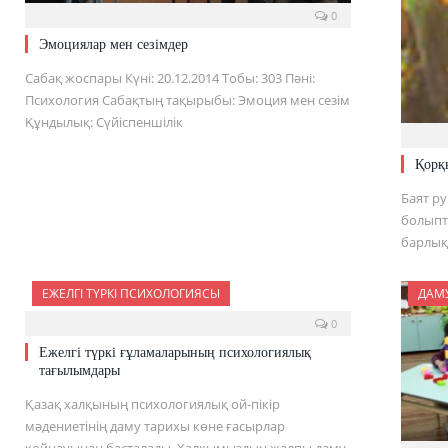
0
Эмоциялар мен сезімдер
Сабақ жоспары Күні: 20.12.2014 Тобы: 303 Пәні:
Психология Сабақтың тақырыбы: Эмоция мен сезім
Құндылық: Сүйіспеншілік
Қорқ
Баят ру
болыпты
барлы
ЕЖЕЛГІ ТҮРКІ ПСИХОЛОГИЯСЫ
ДАМ
0
Ежелгі түркі ғұламаларының психологиялық
тағылымдары
Қазақ халқының психологиялық ой-пікір
мәдениетінің даму тарихы көне ғасырлар
қойнауынан басталады. Халқымыздың жалпы даму