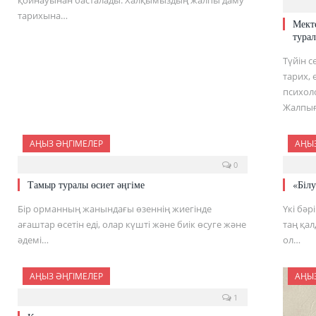
тарихына…
Мект
турал
Түйін с
тарих, 
психол
Жалпы
АҢЫЗ ӘҢГІМЕЛЕР
АҢЫЗ
0
Тамыр туралы өсиет әңгіме
«Білу
Бір орманның жанындағы өзеннің жиегінде
Үкі бәр
ағаштар өсетін еді, олар күшті және биік өсуге және
таң қа
әдемі…
ол…
АҢЫЗ ӘҢГІМЕЛЕР
АҢЫЗ
1