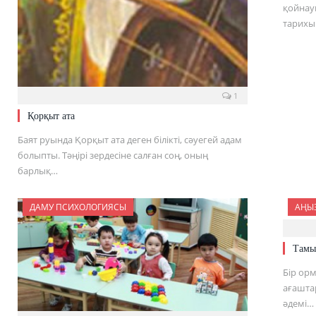
қойнау
тарих
1
Қорқыт ата
Баят руында Қорқыт ата деген білікті, сәуегей адам
болыпты. Тәңірі зердесіне салған соң, оның
барлық…
ДАМУ ПСИХОЛОГИЯСЫ
АҢЫЗ
Тамы
Бір ор
ағаштар
әдемі…