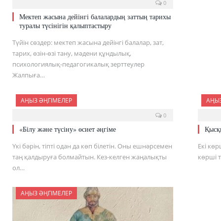
0
Мектеп жасына дейінгі балалардың заттың тарихы
туралы түсінігін қалыптастыру
Түйін сөздер: мектеп жасына дейінгі балалар, зат,
тарих, өзін-өзі тану, мәдени құндылық,
психологиялық-педагогикалық зерттеулер
Жалпыға…
АҢЫЗ ӘҢГІМЕЛЕР
АҢЫЗ
0
«Білу және түсіну» өсиет әңгіме
Қысқ
Үкі бәрін, тіпті одан да көп білетін. Оны ешнәрсемен
Екі көр
таң қалдыруға болмайтын. Кез-келген жаңалықты
көрші т
ол…
АҢЫЗ ӘҢГІМЕЛЕР