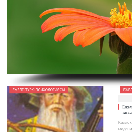
ЕЖЕЛГІ ТҮРКІ ПСИХОЛОГИЯСЫ
ЕЖЕЛ
Ежел
тағы
Қазақ 
мәдени