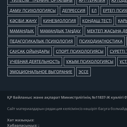
"ҮЙЛЕСІМ" ТРЕНИНГ ОРТАЛЫҒЫ
АРТ-ТЕРАПИЯ
АУТОДЕ
ДАМУ ПСИХОЛОГИЯСЫ
ДЕПРЕССИЯ
ЕЛ
ЕРТЕГІ ПС
КӘСІБИ ЖАНУ
КИНЕЗИОЛОГИЯ
КОНДАШ ТЕСТІ
ҚАР
МАМАНДЫҚ
МАМАНДЫҚ ТАҢДАУ
МЕКТЕП ЖАСЫНА ДЕ
ПЕДАГОГИКАЛЫҚ ПСИХОЛОГИЯ
ПСИХОДИАГНОСТИКА
САУСАҚ ОЙЫНДАРЫ
СПОРТ ПСИХОЛОГИЯСЫ
СУРЕТТІ 
УЧЕБНАЯ ДЕЯТЕЛЬНОСТЬ
ҰЖЫМ ПСИХОЛОГИЯСЫ
ҰС
ЭМОЦИОНАЛЬНОЕ ВЫГОРАНИЕ
ЭССЕ
ҚР Байланыс және ақпарат Министрлігінің №11837-Ж куәлігі 07
Сайт материалдарын редакция келісімінсіз көшіріп басуға болмайд
Хат жазыңыз:
Хабарласыңыз: ;