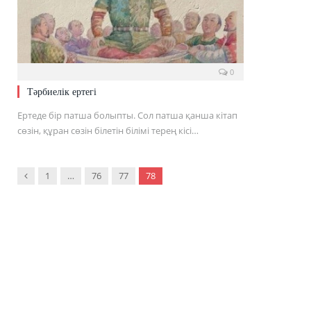
0
Тәрбиелік ертегі
Ертеде бір патша болыпты. Сол патша қанша кітап
сөзін, құран сөзін білетін білімі терең кісі…
Previous
1
…
76
77
78