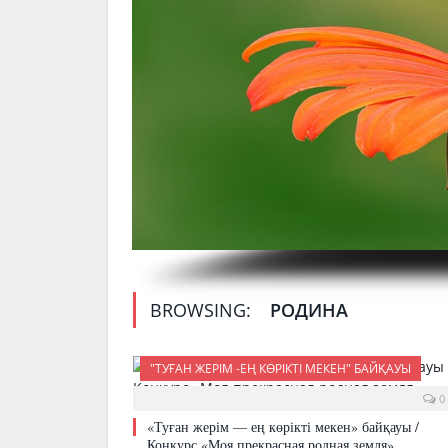
BROWSING:
РОДИНА
"ТУҒАН ЖЕРІМ -ЕҢ КӨРІКТІ МЕКЕН" БАЙҚАУЫ
0
«Туған жерім — ең көрікті мекен» байқауы /
Конкурс «Моя прекрасная родная земля»