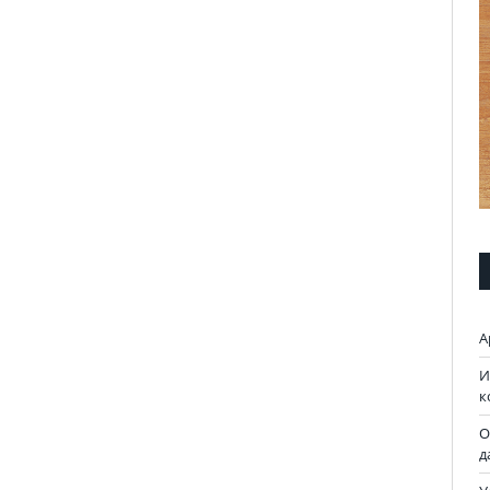
А
И
к
О
д