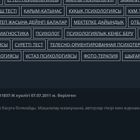
Ш ТЕСТІ
ҚАРЫМ-ҚАТЫНАС
ҚҰҚЫҚ ПСИХОЛОГИЯСЫ
ҚҰМ 
ТЕП ЖАСЫНА ДЕЙІНГІ БАЛАЛАР
МЕКТЕПКЕ ДАЙЫНДЫҚ
ОТБ
ИАГНОСТИКА
ПСИХОЛОГ
ПСИХОЛОГИЯЛЫҚ КЕҢЕС БЕРУ
ЯСЫ
СУРЕТТІ ТЕСТ
ТЕЛЕСНО-ОРИЕНТИРОВАННАЯ ПСИХОТЕ
ЛОГИЯСЫ
ҰСТАЗ ПСИХОЛОГИЯСЫ
ФОТО-ТЕРАПИЯ
ШЫҒА
37-Ж куәлігі 07.07.2011 ж. берілген
п басуға болмайды. Мақалалар мазмұнына, авторлар пікірі мен жарнам