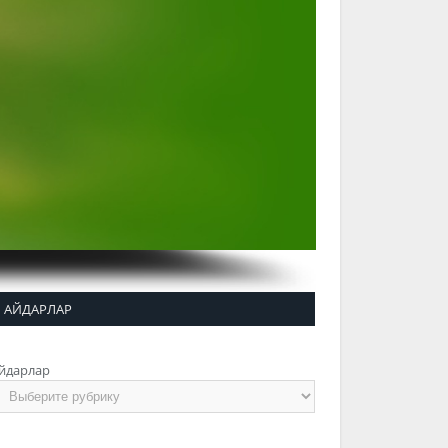
АЙДАРЛАР
йдарлар