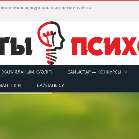
ихологиялық журналының ресми сайты
ЖАРИЯЛАНЫМ КУӘЛІГІ
САЙЫСТАР — КОНКУРСЫ
АН ПІКІРІ
БАЙЛАНЫСУ