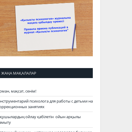
ЖАҢА МАҚАЛАЛАР
рман, мақсат, сенім!
нструментарий психолога для работы с детьми на
оррекционных занятиях
қушылардың ойлау қабілетін ойын арқылы
амыту