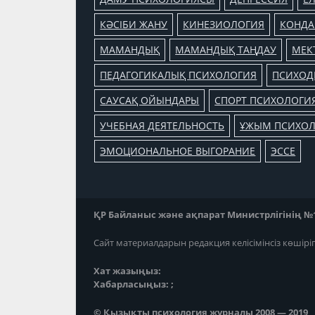
КӘСІБИ ЖАНУ
КИНЕЗИОЛОГИЯ
КОНДА
МАМАНДЫҚ
МАМАНДЫҚ ТАҢДАУ
МЕК
ПЕДАГОГИКАЛЫҚ ПСИХОЛОГИЯ
ПСИХОД
САУСАҚ ОЙЫНДАРЫ
СПОРТ ПСИХОЛОГИ
УЧЕБНАЯ ДЕЯТЕЛЬНОСТЬ
ҰЖЫМ ПСИХО
ЭМОЦИОНАЛЬНОЕ ВЫГОРАНИЕ
ЭССЕ
ҚР Байланыс және ақпарат Министрлігінің №118
Сайт материалдарын редакция келісімінсіз көшірі
Хат жазыңыз:
Хабарласыңыз: ;
© Қызықты психология журналы 2008 — 2019