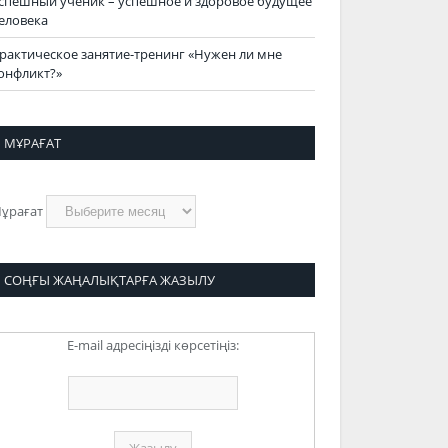
спешный ученик – успешное и здоровое будущее
еловека
рактическое занятие-тренинг «Нужен ли мне
онфликт?»
МҰРАҒАТ
ұрағат
СОҢҒЫ ЖАҢАЛЫҚТАРҒА ЖАЗЫЛУ
E-mail адресіңізді көрсетіңіз: