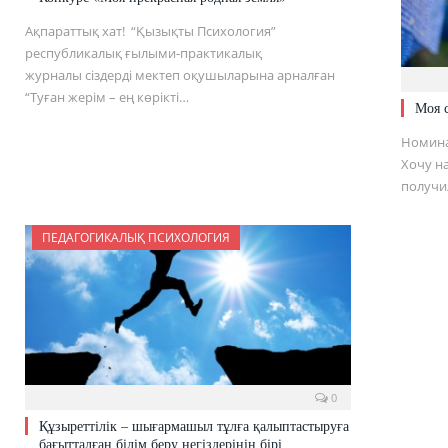
Ақпараттық хат! “Қызықты Психология”
республикалық ғылыми-практикалық
журналы сіздерді мектеп оқушыларына арналған
“Туған жерім – ең көрікті…
Моя 
Номина
Хочу на
получи
ПЕДАГОГИКАЛЫҚ ПСИХОЛОГИЯ
0
Құзыреттілік – шығармашыл тұлға қалыптастыруға
бағытталған білім беру негіздерінің бірі