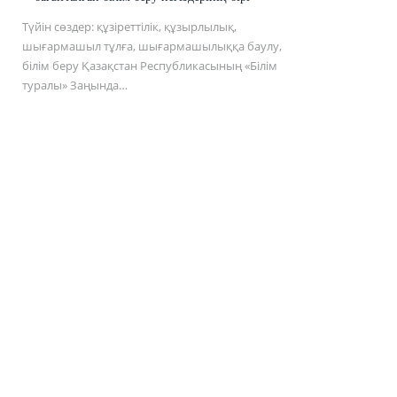
Түйін сөздер: құзіреттілік, құзырлылық,
шығармашыл тұлға, шығармашылыққа баулу,
білім беру Қазақстан Республикасының «Білім
туралы» Заңында…