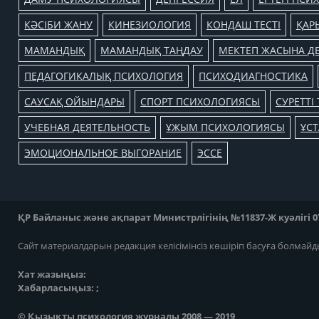
КӘСІБИ ЖАНУ
КИНЕЗИОЛОГИЯ
КОНДАШ ТЕСТІ
ҚАР
МАМАНДЫҚ
МАМАНДЫҚ ТАҢДАУ
МЕКТЕП ЖАСЫНА ДЕ
ПЕДАГОГИКАЛЫҚ ПСИХОЛОГИЯ
ПСИХОДИАГНОСТИКА
САУСАҚ ОЙЫНДАРЫ
СПОРТ ПСИХОЛОГИЯСЫ
СУРЕТТІ 
УЧЕБНАЯ ДЕЯТЕЛЬНОСТЬ
ҰЖЫМ ПСИХОЛОГИЯСЫ
ҰС
ЭМОЦИОНАЛЬНОЕ ВЫГОРАНИЕ
ЭССЕ
ҚР Байланыс және ақпарат Министрлігінің №11837-Ж куәлігі 07
Сайт материалдарын редакция келісімінсіз көшіріп басуға болмайд
Хат жазыңыз:
Хабарласыңыз: ;
© Қызықты психология журналы 2008 — 2019