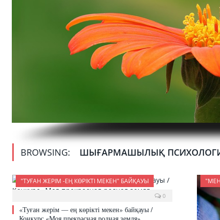
BROWSING:
ШЫҒАРМАШЫЛЫҚ ПСИХОЛОГ
"ТУҒАН ЖЕРІМ -ЕҢ КӨРІКТІ МЕКЕН" БАЙҚАУЫ
"МЕН
0
«Туған жерім — ең көрікті мекен» байқауы /
Конкурс «Моя прекрасная родная земля»