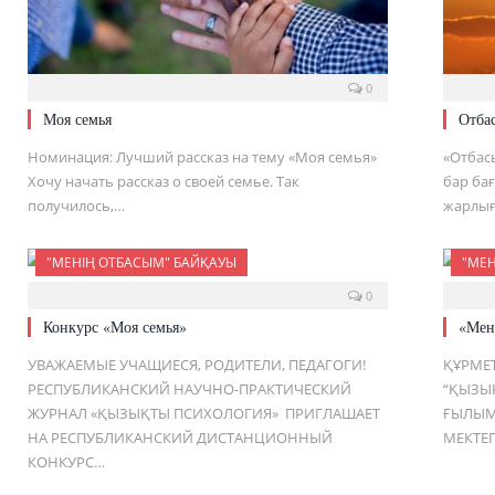
0
Моя семья
Отба
Номинация: Лучший рассказ на тему «Моя семья»
«Отбас
Хочу начать рассказ о своей семье. Так
бар ба
получилось,…
жарлығ
"МЕНІҢ ОТБАСЫМ" БАЙҚАУЫ
"МЕН
0
Конкурс «Моя семья»
«Мен
УВАЖАЕМЫЕ УЧАЩИЕСЯ, РОДИТЕЛИ, ПЕДАГОГИ!
ҚҰРМЕТ
РЕСПУБЛИКАНСКИЙ НАУЧНО-ПРАКТИЧЕСКИЙ
“ҚЫЗЫ
ЖУРНАЛ «ҚЫЗЫҚТЫ ПСИХОЛОГИЯ» ПРИГЛАШАЕТ
ҒЫЛЫМ
НА РЕСПУБЛИКАНСКИЙ ДИСТАНЦИОННЫЙ
МЕКТЕ
КОНКУРС…