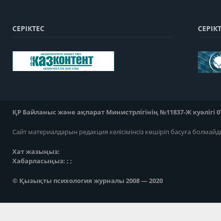
СЕРІКТЕС
СЕРІК
ҚР Байланыс және ақпарат Министрлігінің №11837-Ж куәлігі 07
Сайт материалдарын редакция келісімінсіз көшіріп басуға болмайд
Хат жазыңыз:
Хабарласыңыз: ; ;
© Қызықты психология журналы 2008 — 2020