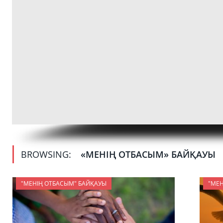
BROWSING:
«МЕНІҢ ОТБАСЫМ» БАЙҚАУЫ
"МЕНІҢ ОТБАСЫМ" БАЙҚАУЫ
"МЕН