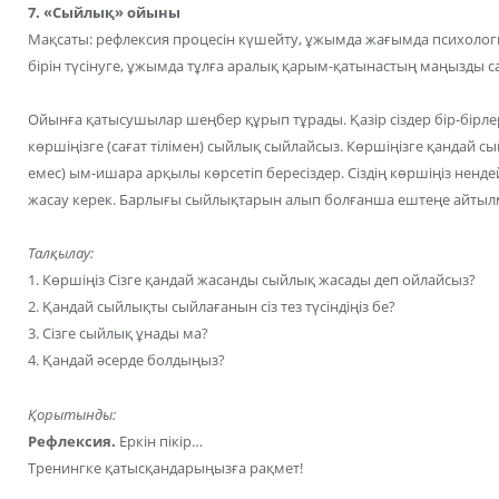
7. «Сыйлық» ойыны
Мақсаты: рефлексия процесін күшейту, ұжымда жағымда психология
бірін түсінуге, ұжымда тұлға аралық қарым-қатынастың маңызды 
Ойынға қатысушылар шеңбер құрып тұрады. Қазір сіздер бір-бірлерің
көршіңізге (сағат тілімен) сыйлық сыйлайсыз. Көршіңізге қандай 
емес) ым-ишара арқылы көрсетіп бересіздер. Сіздің көршіңіз ненд
жасау керек. Барлығы сыйлықтарын алып болғанша ештеңе айтылм
Талқылау:
1. Көршіңіз Сізге қандай жасанды сыйлық жасады деп ойлайсыз?
2. Қандай сыйлықты сыйлағанын сіз тез түсіндіңіз бе?
3. Сізге сыйлық ұнады ма?
4. Қандай әсерде болдыңыз?
Қорытынды:
Рефлексия.
Еркін пікір…
Тренингке қатысқандарыңызға рақмет!