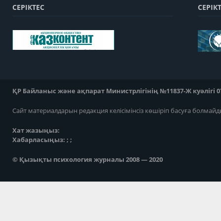
СЕРІКТЕС
СЕРІК
ҚР Байланыс және ақпарат Министрлігінің №11837-Ж куәлігі 07
Сайт материалдарын редакция келісімінсіз көшіріп басуға болмайд
Хат жазыңыз:
Хабарласыңыз: ; ;
© Қызықты психология журналы 2008 — 2020