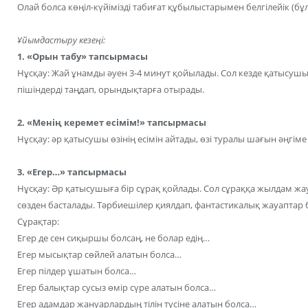
Олай болса көңіл-күйімізді табиғат құбылыстарымен белгілейік (бұл
Ұйымдастыру кезеңі:
1. «Орын табу» тапсырмасы
Нұсқау: Жай ұнамды әуен 3-4 минут қойылады. Сол кезде қатысуш
пішіндерді таңдап, орындықтарға отырады.
2. «Менің керемет есімім!» тапсырмасы
Нұсқау: әр қатысушы өзінің есімін айтады, өзі туралы шағын әңгіме
3. «Егер…» тапсырмасы
Нұсқау: Әр қатысушыға бір сұрақ қойлады. Сол сұраққа жылдам жау
сөзден басталады. Тәрбиешілер қиялдап, фантастикалық жауаптар 
Сұрақтар:
Егер де сен сиқыршы болсаң, не болар едің…
Егер мысықтар сөйлей алатын болса…
Егер пілдер ұшатын болса…
Егер балықтар сусыз өмір сүре алатын болса…
Егер адамдар жануарлардың тілін түсіне алатын болса…