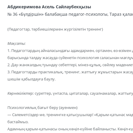
Абдикеримова Асель Сайлаубекқызы
№ 36 «Бүлдіршін» балабақша педагог-психологы, Тараз қала
(Педагогтар, тәрбиешілермен жүргізілетін тренинг)
Мақсаты:
1. Педагогтардың айналасындағы адамдармен, ортамен, өз-өзімен
барысында талдау жасауда сүйенетін психология саласынан мағлұм
2. Дау-жанжалдың туындау себептері, мінез-құлық, сөйлеу мәдениеті
3. Педагогтарды практикалық, тренинг, жаттығу жұмыстарын жаса
шешім қабылдауға баулу.
Көрнекіліктер:
суреттер, үнтаспа, цитаталар, сауалнамалар, жаттығу
Психологиялық бағыт беру (әуенмен)
— Сәлеметсіздер ме, тренингке қатысушылар! «Қарым-қатынас мәде
бастаймыз.
Адамның қарым-қатынасы оның көңіл-күйіне байланысты. Көңіл-күй