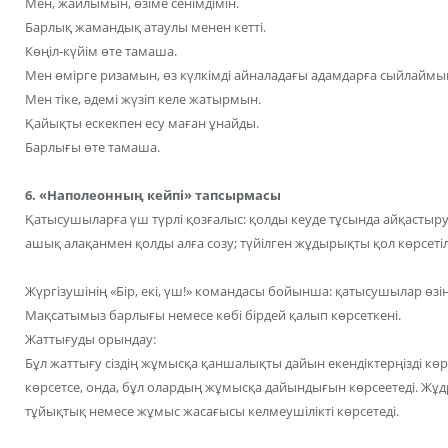
Мен, жайлымын, өзіме сенімдімін.
Барлық жамандық атаулы менен кетті.
Көңіл-күйім өте тамаша.
Мен өмірге ризамын, өз күлкімді айналадағы адамдарға сыйлаймы
Мен тіке, әдемі жүзіп келе жатырмын.
Қайықты ескекпен есу маған ұнайды.
Барлығы өте тамаша.
6. «Наполеонның кейпі» тапсырмасы
Қатысушыларға үш түрлі қозғалыс: қолды кеуде тұсында айқастыру
ашық алақанмен қолды алға созу; түйілген жұдырықты қол көрсетіл
Жүргізушінің «Бір, екі, үш!» командасы бойынша: қатысушылар өзіне
Мақсатымыз барлығы немесе көбі бірдей қалып көрсеткені.
Жаттығуды орындау:
Бұл жаттығу сіздің жұмысқа қаншалықты дайын екендіктерңізді көрс
көрсетсе, онда, бұл олардың жұмысқа дайындығын көрсеетеді. Жұ
тұйықтық немесе жұмыс жасағысы келмеушілікті көрсетеді.