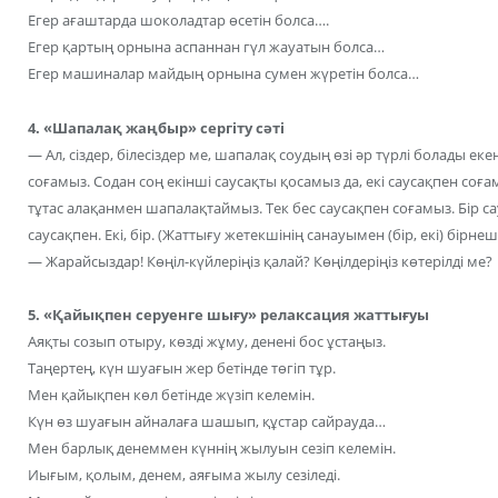
Егер ағаштарда шоколадтар өсетін болса….
Егер қартың орнына аспаннан гүл жауатын болса…
Егер машиналар майдың орнына сумен жүретін болса…
4. «Шапалақ жаңбыр»
сергіту сәті
— Ал, сіздер, білесіздер ме, шапалақ соудың өзі әр түрлі болады ек
соғамыз. Содан соң екінші саусақты қосамыз да, екі саусақпен соғам
тұтас алақанмен шапалақтаймыз. Тек бес саусақпен соғамыз. Бір с
саусақпен. Екі, бір. (Жаттығу жетекшінің санауымен (бір, екі) бірне
— Жарайсыздар! Көңіл-күйлеріңіз қалай? Көңілдеріңіз көтерілді ме?
5. «Қайықпен серуенге шығу» релаксация жаттығуы
Аяқты созып отыру, көзді жұму, денені бос ұстаңыз.
Таңертең, күн шуағын жер бетінде төгіп тұр.
Мен қайықпен көл бетінде жүзіп келемін.
Күн өз шуағын айналаға шашып, құстар сайрауда…
Мен барлық денеммен күннің жылуын сезіп келемін.
Иығым, қолым, денем, аяғыма жылу сезіледі.