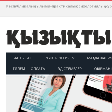
Республикалық ғылыми-практикалық психологиялық ж
БАСТЫ БЕТ
РЕДКОЛЛЕГИЯ
МАҚАЛА ЖАРИ
ТӨЛЕМ — ОПЛАТА
ӘДІСТЕМЕЛЕР
ОҚЫРМАН П