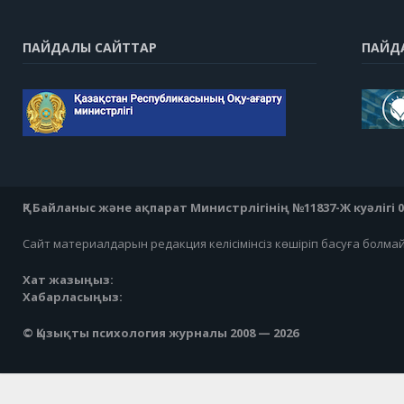
ПАЙДАЛЫ САЙТТАР
ПАЙД
ҚР Байланыс және ақпарат Министрлігінің №11837-Ж куәлігі 07
Сайт материалдарын редакция келісімінсіз көшіріп басуға болма
Хат жазыңыз:
Хабарласыңыз:
© Қызықты психология журналы 2008 — 2026