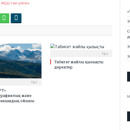
АҚШ-тан үлкен.
«
Э
С
д
Э
0
Э
Табиғат жайлы қызықты
деректер
0
РТ»
графиялық және
М
 танымдық ойыны