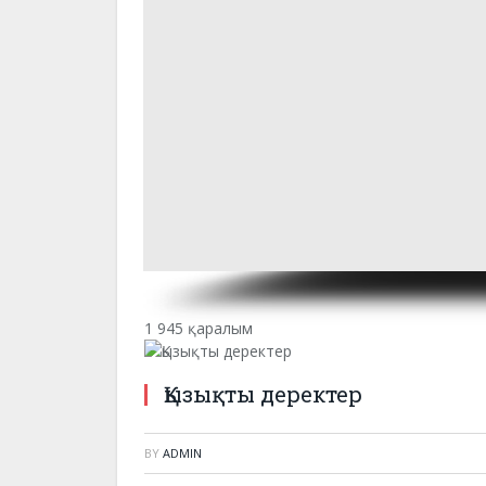
1 945 қаралым
Қызықты деректер
BY
ADMIN