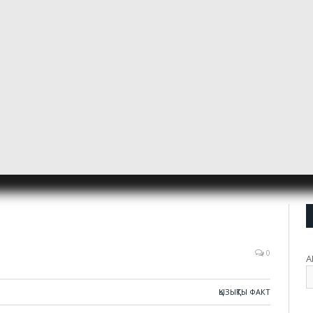
0
А
ҚЫЗЫҚТЫ ФАКТ