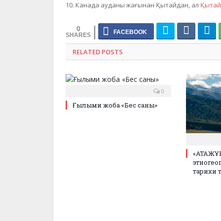
10. Канада ауданы жағынан Қытайдан, ал
Қытай 
0
RELATED POSTS
0
Ғылыми жоба «Бес саны»
«АТАЖҰ
этногео
тарихи