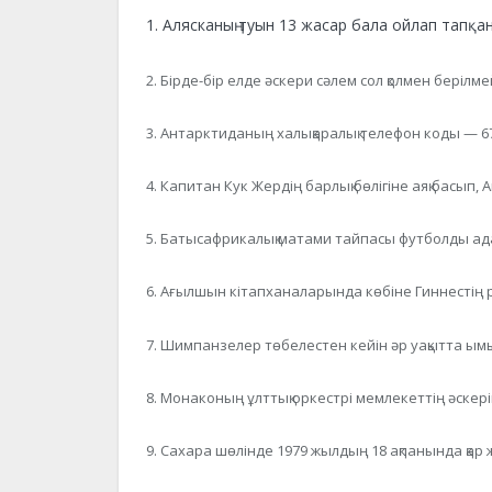
1. Алясканың туын 13 жасар бала ойлап тапқан
2. Бірде-бір елде әскери сәлем сол қолмен берілме
3. Антарктиданың халықаралық телефон коды — 6
4. Капитан Кyк Жердің барлық бөлігіне аяқ басып,
5. Батысафрикалық матами тайпасы футболды ада
6. Ағылшын кітапханаларында көбіне Гиннестің 
7. Шимпанзелер төбелестен кейін әр уақытта ымыр
8. Монаконың ұлттық оркестрі мемлекеттің әскері
9. Сахара шөлінде 1979 жылдың 18 ақпанында қар 