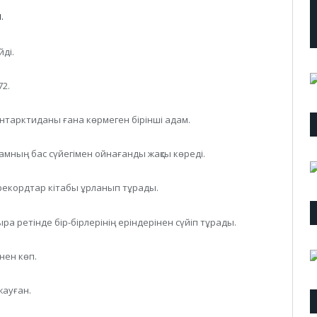
.
йді.
72.
 Антарктиданы ғана көрмеген бірінші адам.
мның бас сүйегімен ойнағанды жақсы көреді.
рекордтар кітабы ұрланып тұрады.
а ретінде бір-бірлерінің еріндерінен сүйіп тұрады.
нен көп.
жауған.