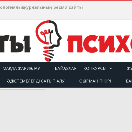
хологиялық журналының ресми сайты
МАҚАЛА ЖАРИЯЛАУ
БАЙҚАУЛАР — КОНКУРСЫ
Ж
ӘДІСТЕМЕЛЕРДІ САТЫП АЛУ
ОҚЫРМАН ПІКІРІ
БА