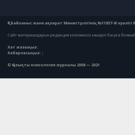
ҚР Байланыс және ақпарат Министрлігінің №11837-Ж куәлігі 07
Сайт материалдарын редакция келісімінсіз көшіріп басуға болма
Хат жазыңыз:
Хабарласыңыз: ;
© Қызықты психология журналы 2008 — 2021