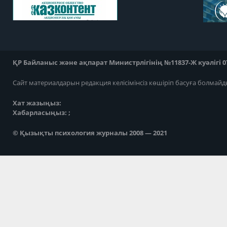
ҚР Байланыс және ақпарат Министрлігінің №11837-Ж куәлігі 07
Сайт материалдарын редакция келісімінсіз көшіріп басуға болмайд
Хат жазыңыз:
Хабарласыңыз: ;
© Қызықты психология журналы 2008 — 2021