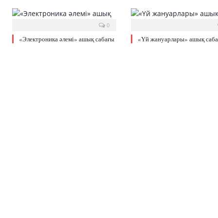
0
«Электроника әлемі» ашық сабағы
«Үй жануарлары» ашық саб