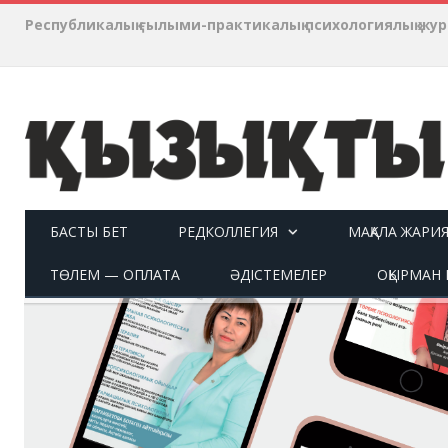
Республикалық ғылыми-практикалық психологиялық ж
БАСТЫ БЕТ
РЕДКОЛЛЕГИЯ
МАҚАЛА ЖАРИ
ТӨЛЕМ — ОПЛАТА
ӘДІСТЕМЕЛЕР
ОҚЫРМАН П