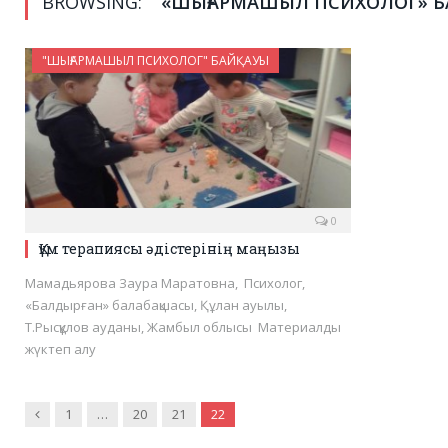
BROWSING:
«ШЫҒАРМАШЫЛ ПСИХОЛОГ» 
"ШЫҒАРМАШЫЛ ПСИХОЛОГ" БАЙҚАУЫ
0
Құм терапиясы әдістерінің маңызы
Мамадьярова Заура Маратовна, Психолог,
«Балдырған» балабақшасы, Құлан ауылы,
Т.Рысқұлов ауданы, Жамбыл облысы Материалды
жүктеп алу
Previous
1
…
20
21
22