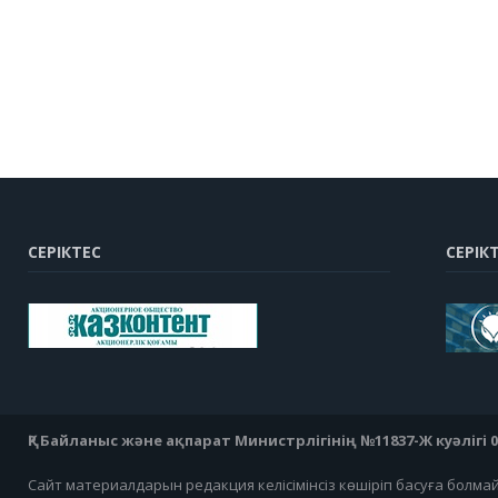
СЕРІКТЕС
СЕРІК
ҚР Байланыс және ақпарат Министрлігінің №11837-Ж куәлігі 07
Сайт материалдарын редакция келісімінсіз көшіріп басуға болма