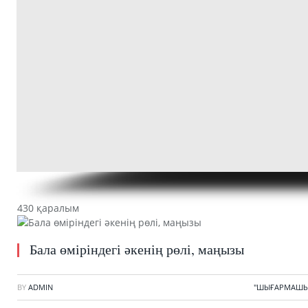
430 қаралым
Бала өміріндегі әкенің рөлі, маңызы
BY
ADMIN
"ШЫҒАРМАШЫ