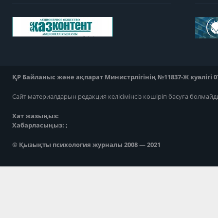
ҚР Байланыс және ақпарат Министрлігінің №11837-Ж куәлігі 07
Сайт материалдарын редакция келісімінсіз көшіріп басуға болмайд
Хат жазыңыз:
Хабарласыңыз: ;
© Қызықты психология журналы 2008 — 2021