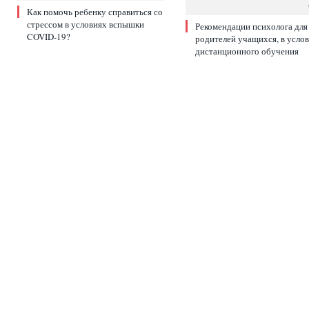
Как помочь ребенку справиться со
стрессом в условиях вспышки
Рекомендации психолога для
COVID-19?
родителей учащихся, в усло
дистанционного обучения