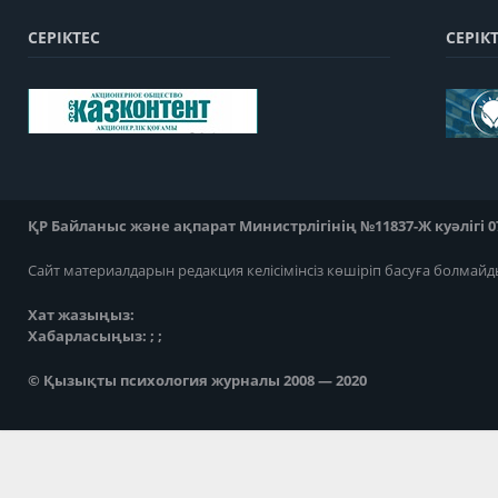
СЕРІКТЕС
СЕРІК
ҚР Байланыс және ақпарат Министрлігінің №11837-Ж куәлігі 07
Сайт материалдарын редакция келісімінсіз көшіріп басуға болмайд
Хат жазыңыз:
Хабарласыңыз: ; ;
© Қызықты психология журналы 2008 — 2020