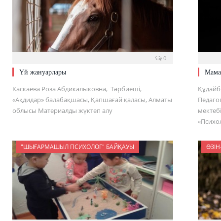
0
Үй жануарлары
Мама
Каскаева Роза Абдикалыковна, Тәрбиеші,
Құдайб
«Ақдидар» балабақшасы, Қапшағай қаласы, Алматы
Педагог
облысы Материалды жүктеп алу
мектеб
«Психо
"ШЫҒАРМАШЫЛ ПСИХОЛОГ" БАЙҚАУЫ
ӨЗІН