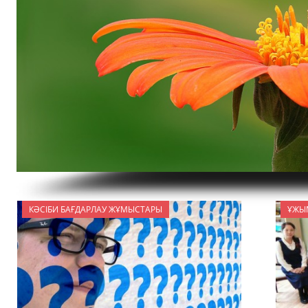
КӘСІБИ БАҒДАРЛАУ ЖҰМЫСТАРЫ
ҰЖЫ