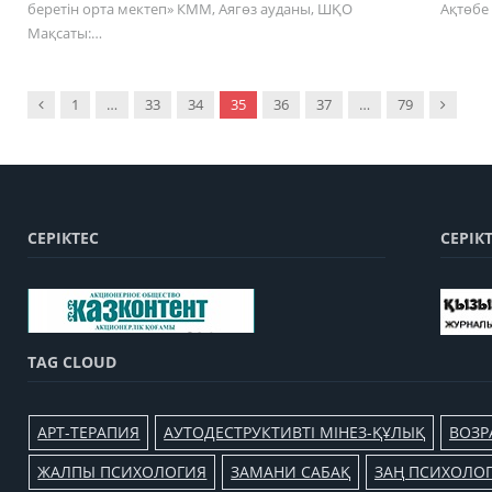
беретін орта мектеп» КММ, Аягөз ауданы, ШҚО
Ақтөбе
Мақсаты:…
Previous
Next
1
…
33
34
35
36
37
…
79
СЕРІКТЕС
СЕРІК
TAG CLOUD
АРТ-ТЕРАПИЯ
АУТОДЕСТРУКТИВТІ МІНЕЗ-ҚҰЛЫҚ
ВОЗР
ЖАЛПЫ ПСИХОЛОГИЯ
ЗАМАНИ САБАҚ
ЗАҢ ПСИХОЛО