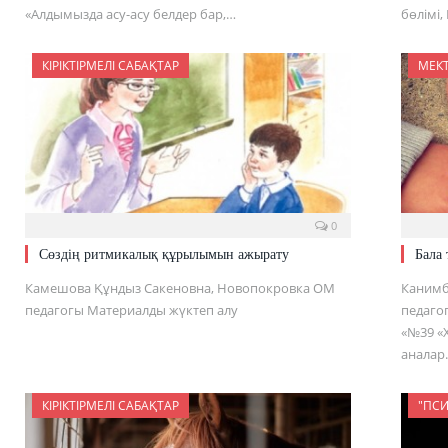
«Алдымызда асу-асу белдер бар,…
бөлімі
КІРІКТІРМЕЛІ САБАҚТАР
МЕК
0
Сөздің ритмикалық құрылымын ажырату
Бала 
Камешова Құндыз Сакеновна, Новопокровка ОМ
Канимб
педагогы Материалды жүктеп алу
педагог
«№39 «
аналар
КІРІКТІРМЕЛІ САБАҚТАР
"ПСИ