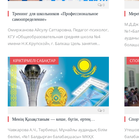
0
Тренинг для школьников «Профессиональное
Мере
самоопределение»
М.Д.Дж
Омиржанова Айсулу Саттаровна, Педагог-психолог,
№1«Бал
КГУ «Общеобразовательная средняя школа №4
ауданы,
имени Н.К.Крупской», г. Балхаш Цель занятия…
болаша
КІРІКТІРМЕЛІ САБАҚТАР
СПО
0
Менің Қазақстаным — кеше, бүгін, ертең…
Спорт
Чавкарова А.Ч., Тәрбиеші, Мұнайлы аудандық білім
Утешова
бөлімі, «№1 Балдырған балабақшасы» МКҚК
балаба