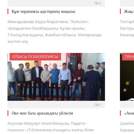
0
Құм терапиясы әдістерінің маңызы
Жақс
Мамадьярова Заура Маратовна, Психолог,
Токтар
«Балдырған» балабақшасы, Құлан ауылы,
бастау
Т.Рысқұлов ауданы, Жамбыл облысы Материалды
балалар
жүктеп алу
ОТБАСЫ ПСИХОЛОГИЯСЫ
ТРЕН
0
Әке мен бала арасындағы үйлесім
«Ана
Ахунова Меруерт Ахметбекқызы, Педагог-
Шамбае
психолог, «Т.Есімжанов атындағы жалпы білім
Қарауы