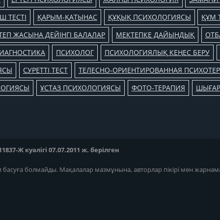
Ш ТЕСТІ
ҚАРЫМ-ҚАТЫНАС
ҚҰҚЫҚ ПСИХОЛОГИЯСЫ
ҚҰМ 
ТЕП ЖАСЫНА ДЕЙІНГІ БАЛАЛАР
МЕКТЕПКЕ ДАЙЫНДЫҚ
ОТБ
ИАГНОСТИКА
ПСИХОЛОГ
ПСИХОЛОГИЯЛЫҚ КЕҢЕС БЕРУ
ЯСЫ
СУРЕТТІ ТЕСТ
ТЕЛЕСНО-ОРИЕНТИРОВАННАЯ ПСИХОТЕ
ЛОГИЯСЫ
ҰСТАЗ ПСИХОЛОГИЯСЫ
ФОТО-ТЕРАПИЯ
ШЫҒА
37-Ж куәлігі 07.07.2011 ж. берілген
п басуға болмайды. Мақалалар мазмұнына, авторлар пікірі мен жарнам