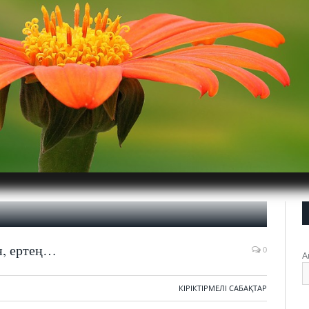
н, ертең…
0
А
КІРІКТІРМЕЛІ САБАҚТАР