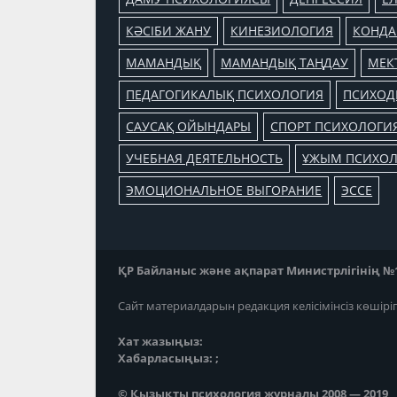
КӘСІБИ ЖАНУ
КИНЕЗИОЛОГИЯ
КОНДА
МАМАНДЫҚ
МАМАНДЫҚ ТАҢДАУ
МЕК
ПЕДАГОГИКАЛЫҚ ПСИХОЛОГИЯ
ПСИХОД
САУСАҚ ОЙЫНДАРЫ
СПОРТ ПСИХОЛОГИ
УЧЕБНАЯ ДЕЯТЕЛЬНОСТЬ
ҰЖЫМ ПСИХО
ЭМОЦИОНАЛЬНОЕ ВЫГОРАНИЕ
ЭССЕ
ҚР Байланыс және ақпарат Министрлігінің №118
Сайт материалдарын редакция келісімінсіз көшірі
Хат жазыңыз:
Хабарласыңыз: ;
© Қызықты психология журналы 2008 — 2019