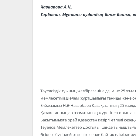
Чавкарова А.Ч.,
Тәрбиеші, Мұнайлы аудандық білім бөлімі,
Тәуелсіздік туының желбірегеніне де, міне 25 жыл
мемлекетімізді әлем жұртшылығы таниды және он
Елбасымыз Н.Ә.Назарбаев Қазақстанның 25 жылда б
Қазақстанның әр азаматының жүрегінен орын а
Бақытымызға орай Қазақстан қазіргі өтпелі кез
Тәуелсіз Мемлекеттер Достығы ішінде тыныштығын, 
Әсіресе бүгіндей өтпелі кезеңде байтақ елімізде ж