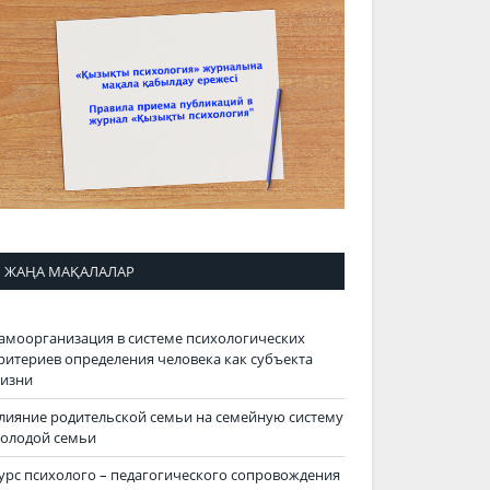
ЖАҢА МАҚАЛАЛАР
амоорганизация в системе психологических
ритериев определения человека как субъекта
изни
лияние родительской семьи на семейную систему
олодой семьи
урс психолого – педагогического сопровождения