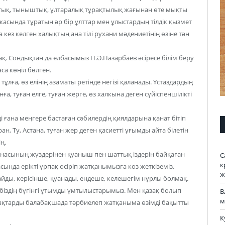
ттық, тыныштық, ұлтаралық тұрақтылық жағынан өте мықты
икасында тұратын әр бір ұлттар мен ұлыстардың тілдік қызмет
кез келген халықтың ана тілі рухани мәдениетінің өзіне тән
ақ. Сондықтан да елбасымыз Н.Ә.Назарбаев әсіресе білім беру
са көңіл бөлген.
ұлға, өз елінің азаматы ретінде негізі қаланады. Ұстаздардың
а, туған елге, туған жерге, өз халкына деген сүйіспеншілікті
 ғана меңгере бастаған сәбилердің қиялдарына қанат бітіп
ан, Ту, Астана, туған жер деген қасиетті ұғымды айта білетін
ң.
анасының жүздерінен қуаныш пен шаттық іздерін байқаған
С
к
расында ерікті ұрпақ өсіріп жатқанымызға көз жеткіземіз.
ж
йды, керісінше, қуанады, ендеше, келешегім нұрлы болмақ.
ң, біздің бүгінгі ұтымды ұмтылыстарымыз. Мен қазақ болып
В
м
пақтарды балабақшада тәрбиелеп жатқаныма өзімді бақытты
К