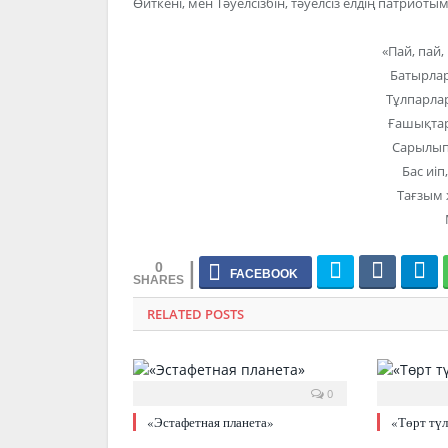
Өйткені, мен Тәуелсізбін, тәуелсіз елдің патриоты
«Пай, пай,
Батырлар
Тұлпарлар
Ғашықтар 
Сарылып 
Бас иіп
Тағзым 
0
RELATED POSTS
0
«Эстафетная планета»
«Төрт түл