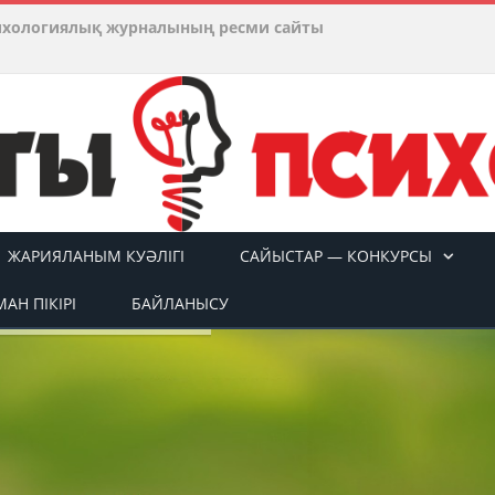
ихологиялық журналының ресми сайты
ЖАРИЯЛАНЫМ КУӘЛІГІ
САЙЫСТАР — КОНКУРСЫ
АН ПІКІРІ
БАЙЛАНЫСУ