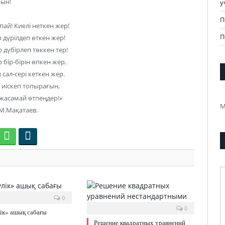
мын!
у
П
 пай! Киелі неткен жер!
П
 дүрілдеп өткен жер!
 дүбірлеп төккен тер!
бір-бірін өпкен жер,
сал-сері кеткен жер.
, иіскеп топырағын,
жасамай өтпеңдер!»
М
М.Мақатаев.
0
0
ік» ашық сабағы
Решение квадратных уравнений