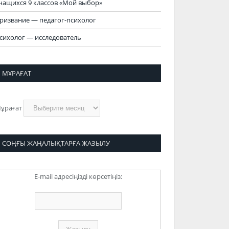
чащихся 9 классов «Мой выбор»
ризвание — педагог-психолог
сихолог — исследователь
МҰРАҒАТ
ұрағат
СОҢҒЫ ЖАҢАЛЫҚТАРҒА ЖАЗЫЛУ
E-mail адресіңізді көрсетіңіз: