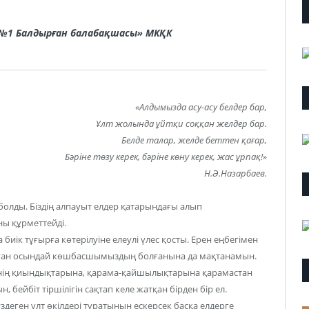
 «№1 Балдырған балабақшасы» МКҚК
«Алдымызда асу-асу белдер бар,
Ұлт жолында ұйтқи соққан желдер бар.
Белде талар, желде беттен қағар,
Бәріне төзу керек, бәріне көну керек, жас ұрпақ!»
Н.Ә.Назарбаев.
 болды. Біздің алпауыт елдер қатарындағы алып
ы құрметтейді.
иік тұғырға көтерілуіне елеулі үлес қосты. Ерен еңбегімен
лған осындай көшбасшымыздың болғанына да мақтанамын.
еңнің қиындықтарына, қарама-қайшылықтарына қарамастан
бейбіт тіршілігін сақтап келе жатқан бірден бір ел.
үздеген ұлт өкілдері тұратынын ескерсек басқа елдерге