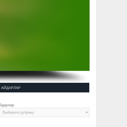
АЙДАРЛАР
йдарлар