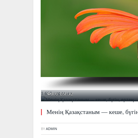
1 600 қаралым
Фото: bsh.kz
Менің Қазақстаным — кеше, бүгі
BY
ADMIN