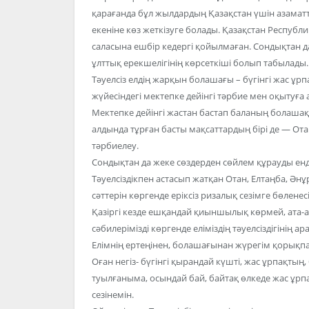
қарағанда бұл жылдардың Қазақстан үшін азама
екеніне көз жеткізуге болады. Қазақстан Республ
саласына ешбір кедергі қойылмаған. Сондықтан да 
ұлттық ерекшелігінің көрсеткіші болып табылады.
Тәуелсіз елдің жарқын болашағы – бүгінгі жас ұрп
жүйесіндегі мектепке дейінгі тәрбие мен оқытуға а
Мектепке дейінгі жастан бастап баланың болашақ т
алдында тұрған басты мақсаттардың бірі де — Отанғ
тәрбиелеу.
Сондықтан да жеке сөздерден сөйлем құрауды енді
Тәуелсіздікпен астасып жатқан Отан, Елтаңба, Әнұр
сәттерін көргенде еріксіз ризалық сезімге бөленесі
Қазіргі кезде ешқандай қиыншылық көрмей, ата-
сәбилерімізді көргенде еліміздің тәуелсіздігінің а
Елімнің ертеңінен, болашағынан жүрегім қорықпа
Оған негіз- бүгінгі қырандай күшті, жас ұрпақты
туылғаныма, осындай бай, байтақ өлкеде жас ұр
сезінемін.