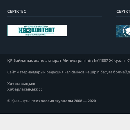
СЕРІКТЕС
СЕРІК
ҚР Байланыс және ақпарат Министрлігінің №11837-Ж куәлігі 07
Сайт материалдарын редакция келісімінсіз көшіріп басуға болмайд
Хат жазыңыз:
Хабарласыңыз: ; ;
© Қызықты психология журналы 2008 — 2020