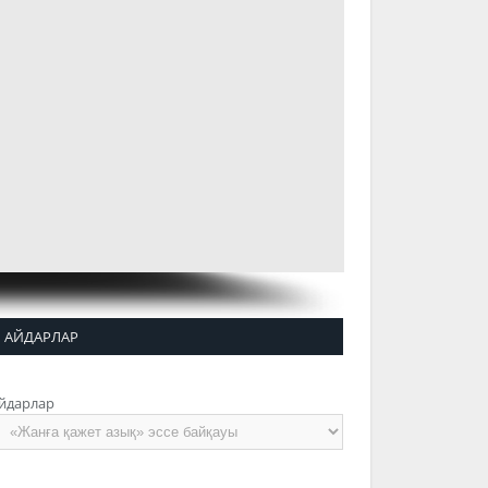
АЙДАРЛАР
йдарлар