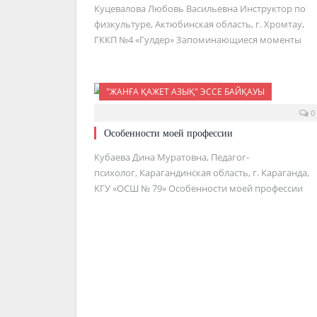
Куцевалова Любовь Васильевна Инструктор по
физкультуре, Актюбинская область, г. Хромтау,
ГККП №4 «Гулдер» Запоминающиеся моменты
"ЖАНҒА ҚАЖЕТ АЗЫҚ" ЭССЕ БАЙҚАУЫ
0
Особенности моей профессии
Кубаева Дина Муратовна, Педагог-
психолог, Карагандинская область, г. Караганда,
КГУ «ОСШ № 79» Особенности моей профессии