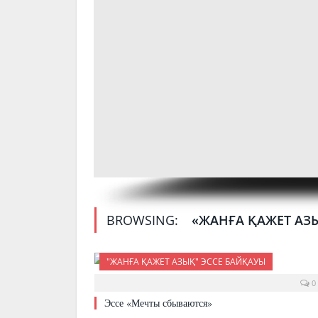
BROWSING:
«ЖАНҒА ҚАЖЕТ АЗ
"ЖАНҒА ҚАЖЕТ АЗЫҚ" ЭССЕ БАЙҚАУЫ
0
Эссе «Мечты сбываются»