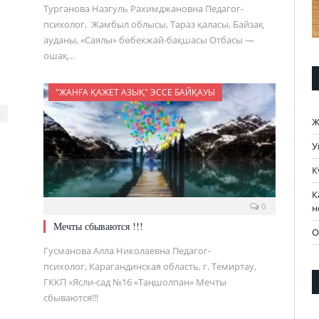
Турганова Назгуль Рахимджановна Педагог-
психолог, Жамбыл облысы, Тараз қаласы, Байзақ
ауданы, «Саялы» бөбекжай-бақшасы Отбасы —
ошақ…
"ЖАНҒА ҚАЖЕТ АЗЫҚ" ЭССЕ БАЙҚАУЫ
Ж
У
К
К
0
н
Мечты сбываются !!!
О
Гусманова Алла Николаевна Педагог-
психолог, Карагандинская область, г. Темиртау,
ГККП «Ясли-сад №16 «Таңшолпан» Мечты
сбываются!!!