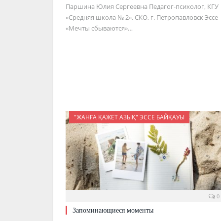
Паршина Юлия Сергеевна Педагог-психолог, КГУ
«Средняя школа № 2», СКО, г. Петропавловск Эссе
«Мечты сбываются»…
"ЖАНҒА ҚАЖЕТ АЗЫҚ" ЭССЕ БАЙҚАУЫ
0
Запоминающиеся моменты