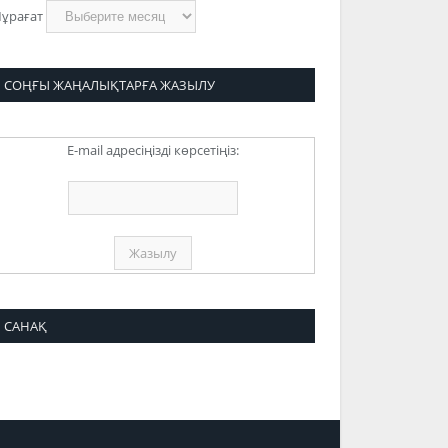
ұрағат
СОҢҒЫ ЖАҢАЛЫҚТАРҒА ЖАЗЫЛУ
E-mail адресіңізді көрсетіңіз:
САНАҚ