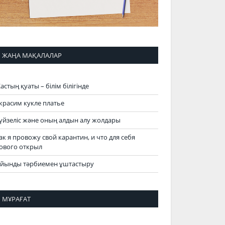
ЖАҢА МАҚАЛАЛАР
астың қуаты – білім білігінде
красим кукле платье
үйзеліс және оның алдын алу жолдары
ак я провожу свой карантин, и что для себя
ового открыл
йынды тәрбиемен ұштастыру
МҰРАҒАТ