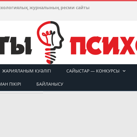
ихологиялық журналының ресми сайты
ЖАРИЯЛАНЫМ КУӘЛІГІ
САЙЫСТАР — КОНКУРСЫ
АН ПІКІРІ
БАЙЛАНЫСУ