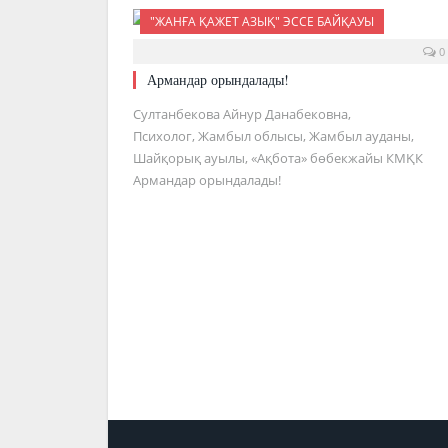
"ЖАНҒА ҚАЖЕТ АЗЫҚ" ЭССЕ БАЙҚАУЫ
0
Армандар орындалады!
Султанбекова Айнур Данабековна,
Психолог, Жамбыл облысы, Жамбыл ауданы,
Шайқорық ауылы, «Ақбота» бөбекжайы КМҚК
Армандар орындалады!