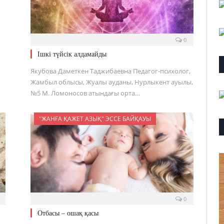
0
Ішкі түйсік алдамайды
Якубова Даметкен Таджибаевна Педагог-психолог,
Жамбыл облысы, Жуалы ауданы, Нурлыкент ауылы,
№5 М. Ломоносов атындағы орта…
"ЖАНҒА ҚАЖЕТ АЗЫҚ" ЭССЕ БАЙҚАУЫ
0
Отбасы – ошақ қасы