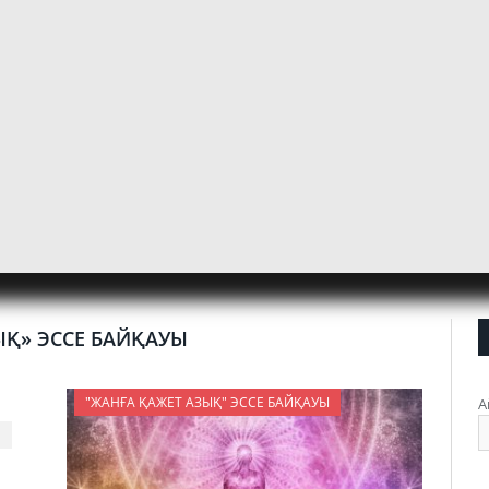
ЫҚ» ЭССЕ БАЙҚАУЫ
"ЖАНҒА ҚАЖЕТ АЗЫҚ" ЭССЕ БАЙҚАУЫ
А