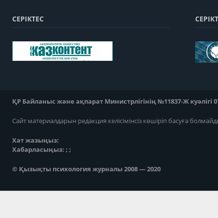
СЕРІКТЕС
СЕРІК
ҚР Байланыс және ақпарат Министрлігінің №11837-Ж куәлігі 07
Сайт материалдарын редакция келісімінсіз көшіріп басуға болмайд
Хат жазыңыз:
Хабарласыңыз: ; ;
© Қызықты психология журналы 2008 — 2020