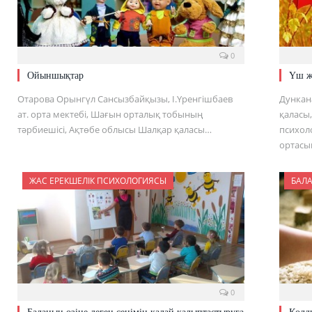
0
Ойыншықтар
Үш жа
Отарова Орынгүл Сансызбайқызы, І.Үренгішбаев
Дункан
ат. орта мектебі, Шағын орталық тобының
қаласы
тәрбиешісі, Ақтөбе облысы Шалқар қаласы…
психол
ортасы
ЖАС ЕРЕКШЕЛІК ПСИХОЛОГИЯСЫ
БАЛ
0
Баланың өзіне деген сенімін қалай қалыптастыруға
Қолд