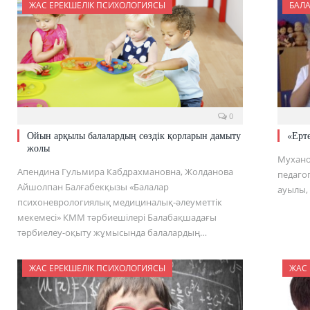
ЖАС ЕРЕКШЕЛІК ПСИХОЛОГИЯСЫ
БАЛ
0
Ойын арқылы балалардың сөздік қорларын дамыту
«Ерте
жолы
Мухано
Апендина Гульмира Кабдрахмановна, Жолданова
педаго
Айшолпан Балғабекқызы «Балалар
ауылы,
психоневрологиялық медициналық-әлеуметтік
мекемесі» КММ тәрбиешілері Балабақшадағы
тәрбиелеу-оқыту жұмысында балалардың…
ЖАС ЕРЕКШЕЛІК ПСИХОЛОГИЯСЫ
ЖАС