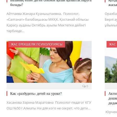
болады?
жасын
Айтпаева Жанара Куанышпаевна, Психолог,
Оразба
«Салтанат» балабақшасы МКҚК, Қостанай облысы
Бөрлі а
Қарасу ауданы Октябрь ауылы Мектепке дейінгі
ұйымын
тәрбиеде…
ЖАС ЕРЕКШЕЛІК ПСИХОЛОГИЯСЫ
ЖАС
0
Как «разбудить» детей на уроке?
Акти
дошк
Хасанова Зарина Маратовна Психолог-педагог КГУ
дида
ОШ №50 г.Алматы Ни для кого не секрет, что дети…
Юрченк