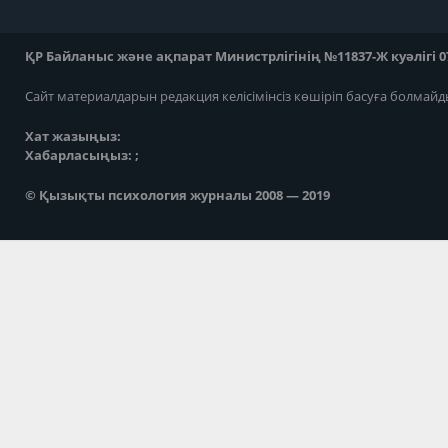
ҚР Байланыс және ақпарат Министрлігінің №11837-Ж куәлігі 07
Сайт материалдарын редакция келісімінсіз көшіріп басуға болмайд
Хат жазыңыз:
Хабарласыңыз: ;
© Қызықты психология журналы 2008 — 2019