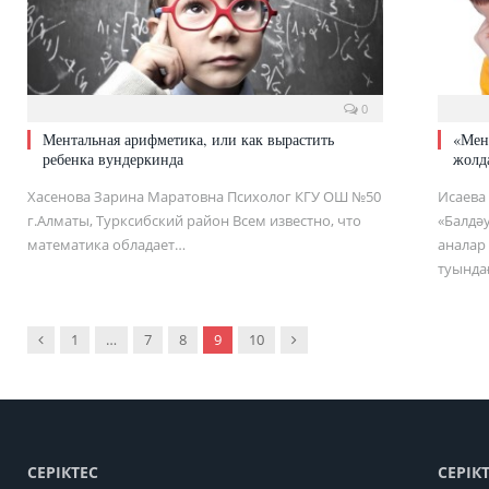
0
Ментальная арифметика, или как вырастить
«Мен
ребенка вундеркинда
жолд
Хасенова Зарина Маратовна Психолог КГУ ОШ №50
Исаева
г.Алматы, Турксибский район Всем известно, что
«Балдә
математика обладает…
аналар
туында
Previous
Next
1
…
7
8
9
10
СЕРІКТЕС
СЕРІК