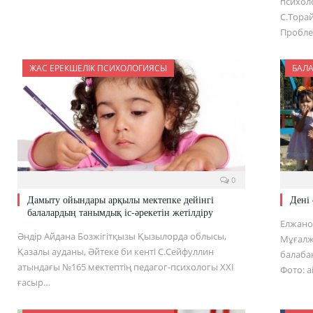
психол
С.Торай
Пробле
ЖАС ЕРЕКШЕЛІК ПСИХОЛОГИЯСЫ
БАЛ
0
Дамыту ойындары арқылы мектепке дейінгі
Дені 
балалардың танымдық іс-әрекетін жетілдіру
Елжано
Әндір Айдана Бозжігітқызы Қызылорда облысы,
Мұғалж
Қазалы ауданы, Әйтеке би кенті С.Сейфуллин
балаба
атындағы №165 мектептің педагог-психологы XXI
Фото: a
ғасыр…