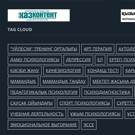
TAG CLOUD
"ҮЙЛЕСІМ" ТРЕНИНГ ОРТАЛЫҒЫ
АРТ-ТЕРАПИЯ
АУТОДЕ
ДАМУ ПСИХОЛОГИЯСЫ
ДЕПРЕССИЯ
ЕЛ
ЕРТЕГІ ПС
КӘСІБИ ЖАНУ
КИНЕЗИОЛОГИЯ
КОНДАШ ТЕСТІ
ҚАР
МАМАНДЫҚ
МАМАНДЫҚ ТАҢДАУ
МЕКТЕП ЖАСЫНА ДЕ
ПЕДАГОГИКАЛЫҚ ПСИХОЛОГИЯ
ПСИХОДИАГНОСТИКА
САУСАҚ ОЙЫНДАРЫ
СПОРТ ПСИХОЛОГИЯСЫ
СУРЕТТІ 
УЧЕБНАЯ ДЕЯТЕЛЬНОСТЬ
ҰЖЫМ ПСИХОЛОГИЯСЫ
ҰС
ЭМОЦИОНАЛЬНОЕ ВЫГОРАНИЕ
ЭССЕ