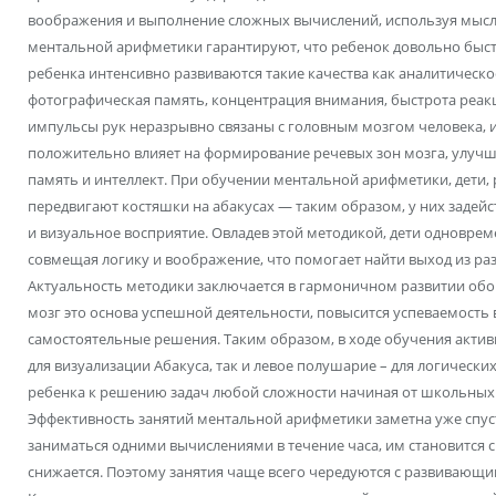
воображения и выполнение сложных вычислений, используя мысл
ментальной арифметики гарантируют, что ребенок довольно быстро
ребенка интенсивно развиваются такие качества как аналитическ
фотографическая память, концентрация внимания, быстрота реак
импульсы рук неразрывно связаны с головным мозгом человека, и
положительно влияет на формирование речевых зон мозга, улуч
память и интеллект. При обучении ментальной арифметики, дети,
передвигают костяшки на абакусах — таким образом, у них задей
и визуальное восприятие. Овладев этой методикой, дети одновре
совмещая логику и воображение, что помогает найти выход из ра
Актуальность методики заключается в гармоничном развитии обо
мозг это основа успешной деятельности, повысится успеваемость
самостоятельные решения. Таким образом, в ходе обучения актив
для визуализации Абакуса, так и левое полушарие – для логически
ребенка к решению задач любой сложности начиная от школьных
Эффективность занятий ментальной арифметики заметна уже спустя
заниматься одними вычислениями в течение часа, им становится 
снижается. Поэтому занятия чаще всего чередуются с развивающим