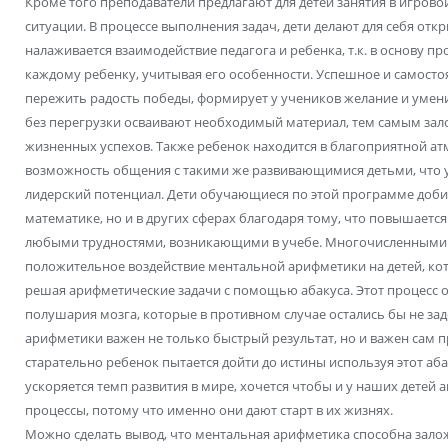
Кроме того преподаватели предлагают для детей занятия в игров
ситуации. В процессе выполнения задач, дети делают для себя отк
налаживается взаимодействие педагога и ребенка, т.к. в основу 
каждому ребенку, учитывая его особенности. Успешное и самосто
пережить радость победы, формирует у учеников желание и умение
без перегрузки осваивают необходимый материал, тем самым за
жизненных успехов. Также ребенок находится в благоприятной атмо
возможность общения с такими же развивающимися детьми, что
лидерский потенциал. Дети обучающиеся по этой программе добив
математике, но и в других сферах благодаря тому, что повышается
любыми трудностями, возникающими в учебе. Многочисленными
положительное воздействие ментальной арифметики на детей, кот
решая арифметические задачи с помощью абакуса. Этот процесс 
полушария мозга, которые в противном случае остались бы не з
арифметики важен не только быстрый результат, но и важен сам пр
старательно ребенок пытается дойти до истины используя этот абак
ускоряется темп развития в мире, хочется чтобы и у наших детей 
процессы, потому что именно они дают старт в их жизнях.
Можно сделать вывод, что ментальная арифметика способна зало