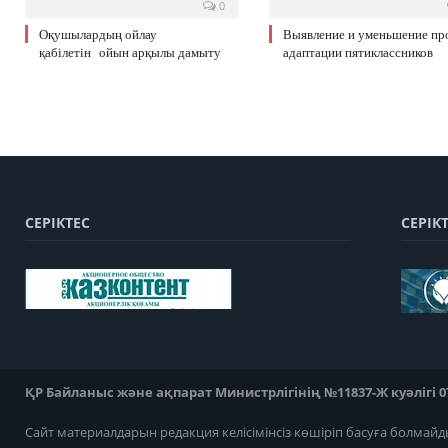
0
Оқушылардың ойлау
Выявление и уменьшение пр
қабілетін ойын арқылы дамыту
адаптации пятиклассников
СЕРІКТЕС
СЕРІК
ҚР Байланыс және ақпарат Министрлігінің №11837-Ж куәлігі 07
Сайт материалдарын редакция келісімінсіз көшіріп басуға болмайд