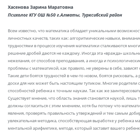
Хасенова Зарина Маратовна
Психолог КГУ ОШ №50 г.Алматы, Турксибский район
Всем известно, что математика обладает уникальными возможнос
личностных качеств, таких как: алгоритмические навыки, внимание
трудностями в процессе изучения математики сталкиваются многие
решение дробей даются не каждому. Иногда эта «вражда» школьни
нежелания, от способов преподавания, а иногда и психологически
проблемы с математикой, как правило, не уверены в себе, зависят
Такие дети боятся трудностей в чем-то новом, боятся рисковать, 
доски для них может быть настоящим тупиком. Многие родители с
способностей ребенка к точным наукам. Так как же заинтересоват
Существует мнение, что область знания становится наукой, лишь
должны согласиться с этим мнением, хотя бы потому что математ
явления, проверять правильность утверждений и тем самым добир
увлекательная методика, способствующая выработке у ребенка ма
ментальной арифметике, методе, который заставит вашего ребенк