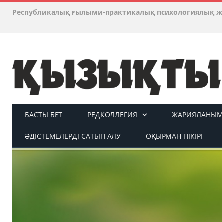
Республикалық ғылыми-практикалық психологиялық ж
БАСТЫ БЕТ
РЕДКОЛЛЕГИЯ
ЖАРИЯЛАНЫМ 
ӘДІСТЕМЕЛЕРДІ САТЫП АЛУ
ОҚЫРМАН ПІКІРІ