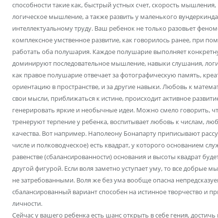
способности такие как, быстрый устных счет, скорость мышления,
логическое мышление, а также развить у маленького вундеркинд
интеллектуальному труду. Ваш ребенок не только разовьет феном
комплексное умственное развитие, как говорилось ранее, при п
работать оба полушария. Каждое полушарие выполняет конкрет
доминируют последовательное мышление, навыки слушания, логич
как правое полушарие отвечает за фотографическую память, кре
ориентацию в пространстве, и за другие навыки. Любовь к матема
свои мысли, приближаться к истине, происходит активное развити
генерировать яркие и необычные идеи. Можно смело говорить, ч
тренеруют терпение у ребенка, воспитывает любовь к числам, лю
качества. Вот например. Наполеону Бонапарту приписывают рассу
числе и полководческое) есть квадрат, у которого основанием служ
равенстве (сбалансированности) основания и высоты квадрат буде
другой фигурой. Если воля заметно уступает уму, то все добрые 
не затребованными. Воля же без ума вообще опасна непредсказу
сбалансированный вариант способен на истинное творчество и 
личности.
Сейчас у вашего ребенка есть шанс открыть в себе гения, достичь