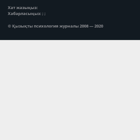
Хат жазыңыз:
Хабарласыңыз: ; ;
© Қызықты психология журналы 2008 — 2020