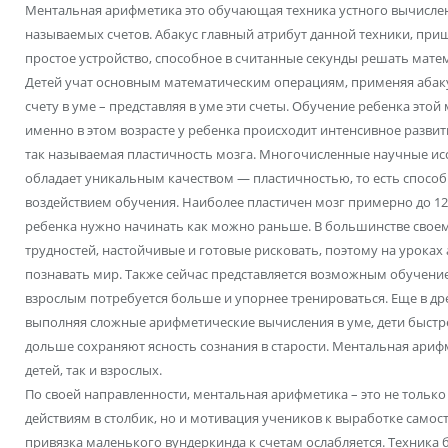
Ментальная арифметика это обучающая техника устного вычислен
называемых счетов. Абакус главный атрибут данной техники, приш
простое устройство, способное в считанные секунды решать мат
Детей учат основным математическим операциям, применяя абакус
счету в уме – представляя в уме эти счеты. Обучение ребенка этой ме
именно в этом возрасте у ребенка происходит интенсивное развити
так называемая пластичность мозга. Многочисленные научные исс
обладает уникальным качеством — пластичностью, то есть способ
воздействием обучения. Наиболее пластичен мозг примерно до 12
ребенка нужно начинать как можно раньше. В большинстве своем
трудностей, настойчивые и готовые рисковать, поэтому на урока
познавать мир. Также сейчас представляется возможным обучени
взрослым потребуется больше и упорнее тренироваться. Еще в д
выполняя сложные арифметические вычисления в уме, дети быстре
дольше сохраняют ясность сознания в старости. Ментальная ариф
детей, так и взрослых.
По своей направленности, ментальная арифметика – это не тольк
действиям в столбик, но и мотивация учеников к выработке само
привязка маленького вундеркинда к счетам ослабляется. Техника 