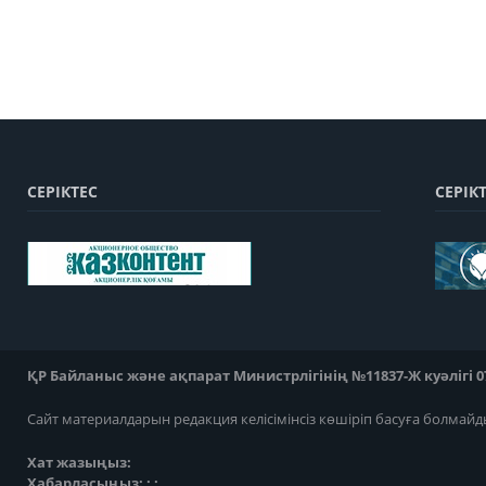
СЕРІКТЕС
СЕРІК
ҚР Байланыс және ақпарат Министрлігінің №11837-Ж куәлігі 07
Сайт материалдарын редакция келісімінсіз көшіріп басуға болмайд
Хат жазыңыз:
Хабарласыңыз: ; ;