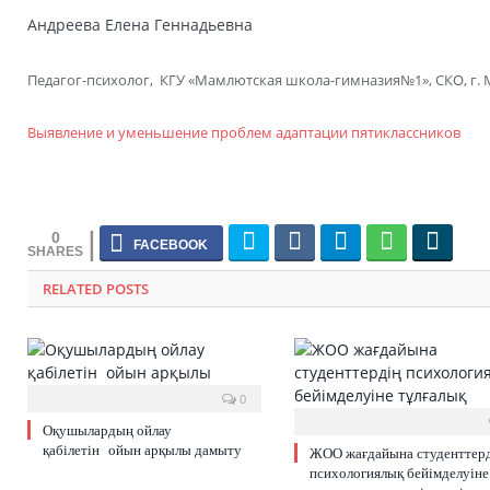
Андреева Елена Геннадьевна
Педагог-психолог, КГУ «Мамлютская школа-гимназия№1», СКО, г.
Выявление и уменьшение проблем адаптации пятиклассников
0
RELATED POSTS
0
Оқушылардың ойлау
қабілетін ойын арқылы дамыту
ЖОО жағдайына студенттер
психологиялық бейімделуіне