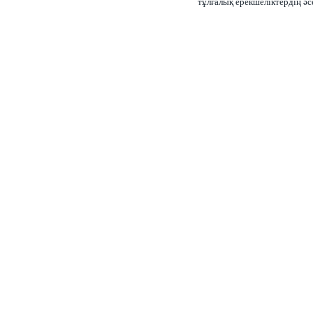
тұлғалық ерекшеліктердің әс