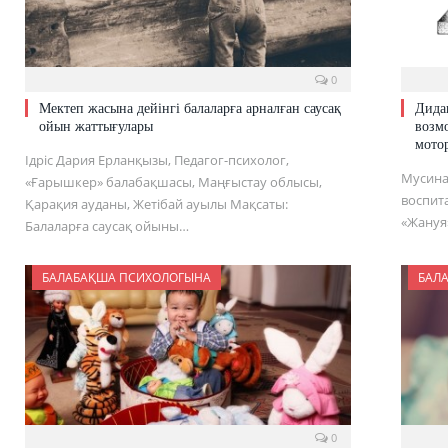
0
Мектеп жасына дейінгі балаларға арналған саусақ
Дида
ойын жаттығулары
возм
мото
Ідріс Дария Ерланқызы, Педагог-психолог,
Мусина
«Ғарышкер» балабақшасы, Маңғыстау облысы,
воспит
Қарақия ауданы, Жетібай ауылы Мақсаты:
«Жануя»
Балаларға саусақ ойыны…
БАЛАБАҚША ПСИХОЛОГЫНА
БАЛ
0